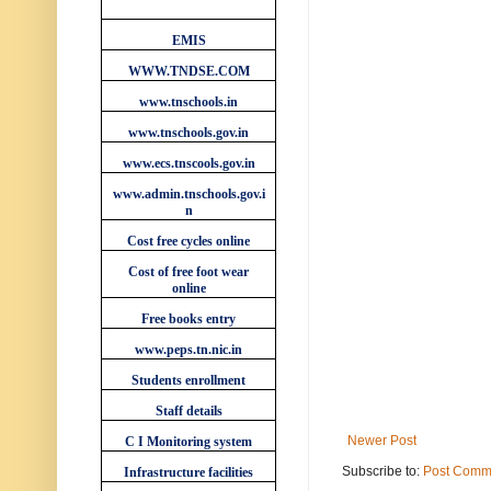
WEBSITES
EMIS
WWW.TNDSE.COM
www.tnschools.in
www.tnschools.gov.in
www.ecs.tnscools.gov.in
www.admin.tnschools.gov.i
n
Cost free cycles online
Cost of free foot wear
online
Free books entry
www.peps.tn.nic.in
Students enrollment
Staff details
Newer Post
C I Monitoring system
Subscribe to:
Post Comm
Infrastructure facilities