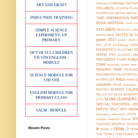
Learning Out Co
indicators
ART AND GRAFT
SYLLABUS)
LESSON PLAN
EXHIBITION
MATHS
MATHS
INDUCTION TRAINING
NA
TIME -PAERMISSION
BOOK MATERIAL
new cur
SYLLABUS
SIMPLE SCIENCE
NEW SYLLABU
EXPIRIMENT- UP
NOTES OF L
NOON MEAL
panel -2017
PRIMARY
panel -2019
PAY SLIP
Pedagogy
PEN
PHONETICS
P
PLUSTWO
OUT OF SCL CHILDREN
SHOW
pr
PRE SCHOOL
VII STD ENGLISH –
PROVIDENT FUND
PUBL
MODULE
EXAM
quarterly exam time 
READING TAMIL
READIN
RENUMERATION.PAPERVAL
SCIENCE MODULE FOR
RH-LIST
RMSA
VIII STD
RH
RMSA 
salasiddhi
SALM
Samagra 
SCHOOL CALEN
REPORT
ENGLISH MODULE FOR
RELAX GO
SEAS
SENIORI
PRIMARY CLASS
SLOW LEARNERS 
KITS
SPECIAL TEACHERS - 20
MATHS
SSLC KEY ANS
SALM - MODULE
sslcpaper valuvation
STATE
SY
surplus
swatchh bharat
TEACHER PROFILE
TEACH
Recent Posts
III
TERM -3
TERM -2
TERM
THB TERM-2
THB TERM-3
T