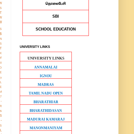
தொலைபேசி
W
S
T
SBI
W
W
SCHOOL EDUCATION
S
6
ON
S
UNIVERSITY LINKS
T
X
UNIVERSITY LINKS
Y
BI
ANNAMALAI
G
LE
IGNOU
ry
L
MADRAS
E
M
TAMIL NADU OPEN
17
 -
BHARATHIAR
R
BHARATHIDASAN
us
S
MADURAI KAMARAJ
-
S
MANONMANIYAM
LL