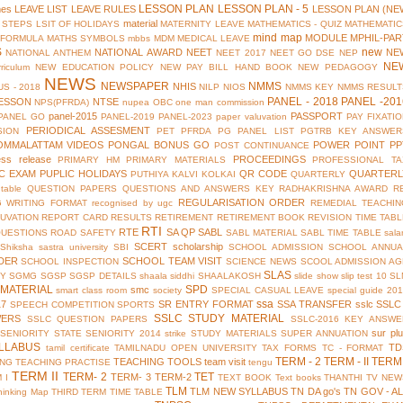
LESSON PLAN
LESSON PLAN - 5
mes
LEAVE LIST
LEAVE RULES
LESSON PLAN (NE
material
 STEPS
LSIT OF HOLIDAYS
MATERNITY LEAVE
MATHEMATICS - QUIZ
MATHEMATIC
mind map
MODULE
MPHIL-PAR
 FORMULA
MATHS SYMBOLS
mbbs
MDM
MEDICAL LEAVE
S
new
NATIONAL AWARD
NEET
NE
NATIONAL ANTHEM
NEET 2017
NEET GO DSE
NEP
NE
riculum
NEW EDUCATION POLICY
NEW PAY BILL HAND BOOK
NEW PEDAGOGY
NEWS
NEWSPAPER
NMMS
NHIS
S - 2018
NILP
NIOS
NMMS KEY
NMMS RESULT
PANEL - 2018
PANEL -201
ESSON
NTSE
NPS(PFRDA)
nupea
OBC
one man commission
panel-2015
PASSPORT
PANEL GO
PANEL-2019
PANEL-2023
paper valuvation
PAY FIXATI
PERIODICAL ASSESMENT
SION
PET
PFRDA
PG PANEL LIST
PGTRB KEY ANSWER
OMMALATTAM VIDEOS
PONGAL BONUS GO
POWER POINT
PP
POST CONTINUANCE
ess release
PROCEEDINGS
PRIMARY HM
PRIMARY MATERIALS
PROFESSIONAL TA
IC EXAM
PUPLIC HOLIDAYS
QR CODE
QUARTERL
PUTHIYA KALVI KOLKAI
QUARTERLY
table
QUESTION PAPERS
QUESTIONS AND ANSWERS KEY
RADHAKRISHNA AWARD
R
REGULARISATION ORDER
G WRITING FORMAT
recognised by ugc
REMEDIAL TEACHIN
UVATION
REPORT CARD
RESULTS
RETIREMENT
RETIREMENT BOOK
REVISION TIME TAB
RTI
RTE
SA QP
SABL
QUESTIONS
ROAD SAFETY
SABL MATERIAL
SABL TIME TABLE
sala
SCERT
scholarship
Shiksha
sastra university
SBI
SCHOOL ADMISSION
SCHOOL ANNUA
DER
SCHOOL TEAM VISIT
SCHOOL INSPECTION
SCIENCE NEWS
SCOOL ADMISSION AG
SLAS
TY
SGMG
SGSP
SGSP DETAILS
shaala siddhi
SHAALAKOSH
slide show
slip test 10
SL
MATERIAL
SPD
smc
smart class room
society
SPECIAL CASUAL LEAVE
special guide 20
ssa
17
SR ENTRY FORMAT
SSA TRANSFER
sslc
SSLC
SPEECH COMPETITION
SPORTS
SSLC STUDY MATERIAL
WERS
SSLC QUESTION PAPERS
SSLC-2016 KEY ANSWE
sur pl
 SENIORITY
STATE SENIORITY 2014
strike
STUDY MATERIALS
SUPER ANNUATION
LLABUS
TD
tamil certificate
TAMILNADU OPEN UNIVERSITY
TAX FORMS
TC - FORMAT
TERM - 2
TERM - II
TERM 
TEACHING TOOLS
team visit
ING
TEACHING PRACTISE
tengu
TERM II
TERM- 2
TET
TERM- 3
TERM-2
 I
TEXT BOOK
Text books
THANTHI TV NEW
TLM
TLM NEW SYLLABUS
TN DA go's
TN GOV - A
hinking Map
THIRD TERM
TIME TABLE