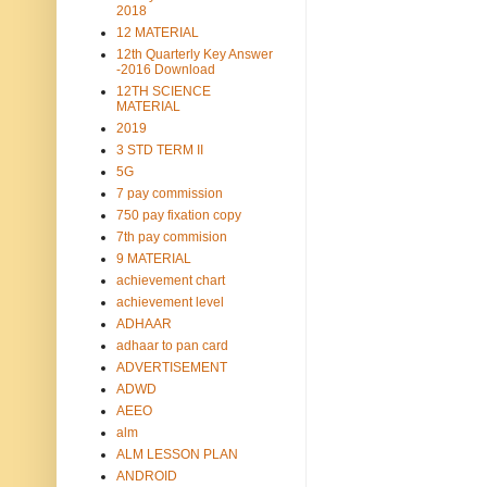
2018
12 MATERIAL
12th Quarterly Key Answer
-2016 Download
12TH SCIENCE
MATERIAL
2019
3 STD TERM II
5G
7 pay commission
750 pay fixation copy
7th pay commision
9 MATERIAL
achievement chart
achievement level
ADHAAR
adhaar to pan card
ADVERTISEMENT
ADWD
AEEO
alm
ALM LESSON PLAN
ANDROID