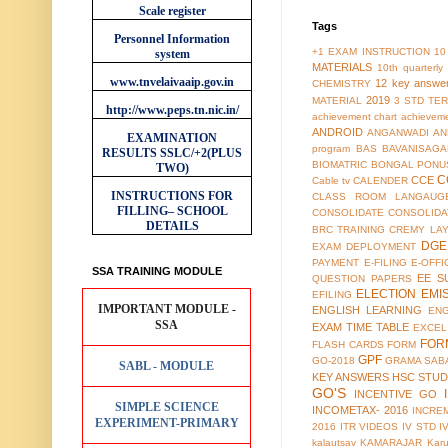
Scale register
Tags
Personnel Information
+1 EXAM INSTRUCTION
10
system
MATERIALS
10th quarterl
www.tnvelaivaaip.gov.in
12 key answe
CHEMISTRY
2019
MATERIAL
3 STD TER
http://www.peps.tn.nic.in/
achievement chart
achieveme
ANDROID
ANGANWADI
AN
EXAMINATION
program
BAS
BAVANISAGA
RESULTS
SSLC/+2(PLUS
BIOMATRIC
BONGAL PONU
TWO)
C
CCE
Cable tv
CALENDER
INSTRUCTIONS FOR
CLASS ROOM LANGAUG
FILLING– SCHOOL
CONSOLIDATE
CONSOLIDA
DETAILS
BRC TRAINING
CREMY LA
DGE
EXAM
DEPLOYMENT
PAYMENT
E-FILING
E-OFFI
SSA TRAINING MODULE
EE S
QUESTION PAPERS
ELECTION
EMI
EFILING
IMPORTANT MODULE -
ENGLISH LEARNING
EN
SSA
EXAM TIME TABLE
EXCEL
FOR
FLASH CARDS
FORM
GPF
GO-2018
GRAMA SAB
SABL - MODULE
KEY ANSWERS
HSC STUD
GO'S
INCENTIVE GO
SIMPLE SCIENCE
INCOMETAX- 2016
INCRE
EXPERIMENT-PRIMARY
2016
ITR VIDEOS
IV STD
I
kalautsav
KAMARAJAR
Kar