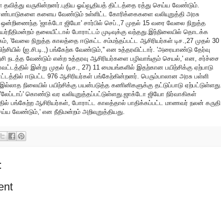
 தவித்து வருகின்றனர்.புதிய ஓய்வூதியத் திட்டத்தை ரத்து செய்ய வேண்டும்.
ுரண்பாடுகளை களைய வேண்டும் உள்ளிட்ட கோரிக்கைகளை வலியுறுத்தி அரசு
 ஒன்றிணைந்த 'ஜாக்டோ ஜியோ' சார்பில் செப்.,7 முதல் 15 வரை வேலை நிறுத்த
யர்நீதிமன்றம் தலையீட்டால் போராட்டம் முடிவுக்கு வந்தது.இந்நிலையில் தொடக்க
ம், 'வேலை நிறுத்த காலத்தை ஈடுகட்ட சம்மந்தப்பட்ட ஆசிரியர்கள் டிச.,27 முதல் 30
்சியில் (ஐ.சி.டி.,) பங்கேற்க வேண்டும்,'' என உத்தரவிட்டார். 'அரையாண்டு தேர்வு
ற்சி நடத்த வேண்டும் என்ற உத்தரவு ஆசிரியர்களை பழிவாங்கும் செயல்,' என, சர்ச்சை
ாவட்டத்தில் இன்று முதல் (டிச., 27) 11 மையங்களில் இதற்கான பயிற்சிக்கு ஏற்பாடு
ட்டத்தில் ஈடுபட்ட 976 ஆசிரியர்கள் பங்கேற்கின்றனர். பெரும்பாலான அரசு பள்ளி
்லாத நிலையில் பயிற்சிக்கு பயன்படுத்த கணினிகளுக்கு தட்டுப்பாடு ஏற்பட்டுள்ளது
லேப்டாப்' கொண்டு வர வலியுறுத்தப்பட்டுள்ளது.ஜாக்டோ ஜியோ நிர்வாகிகள்
தில் பங்கேற்ற ஆசிரியர்கள், போராட்ட காலத்தால் பாதிக்கப்பட்ட மாணவர் நலன் கருதி
 வேண்டும்,' என நீதிமன்றம் அறிவுறுத்தியது.
:
ent