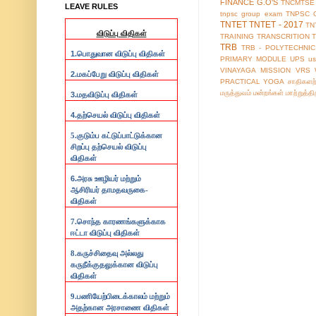
FINANCE G.O'S
TNCMTSE
LEAVE RULES
tnpsc group exam
TNPSC 
TNTET
TNTET - 2017
TN
விடுப்பு விதிகள்
TRAINING
TRANSCRITION
TRB
TRB - POLYTECHNIC
1.
பொதுவான விடுப்பு விதிகள்
PRIMARY MODULE
UPS
us
VINAYAGA MISSION
VRS
2.
மகப்பேறு விடுப்பு விதிகள்
PRACTICAL
YOGA
சாதிகளற
மருத்துவம்
மன்றங்கள்
மாற்றுத்த
3.
மதவிடுப்பு விதிகள்
4.
தற்செயல் விடுப்பு விதிகள்
5.குடும்ப கட்டுப்பாட்டுக்கான
சிறப்பு தற்செயல் விடுப்பு
விதிகள்
6.
அரசு ஊழியர் மற்றும்
ஆசிரியர் தாமதவருகை-
விதிகள்
7.
சொந்த காரணங்களுக்காக
ஈட்டா விடுப்பு விதிகள்
8.
கருச்சிதைவு அல்லது
கருநீக்குதலுக்கான விடுப்பு
விதிகள்
9.
பணியேற்பிடைக்காலம் மற்றும்
அதற்கான அரசாணை விதிகள்