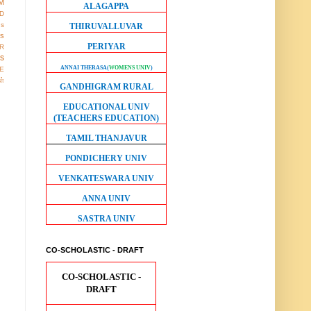
M
ALAGAPPA
D
gs
THIRUVALLUVAR
ws
PERIYAR
R
os
ANNAI THERASA
(
WOMENS UNIV
)
E
ள்
GANDHIGRAM RURAL
EDUCATIONAL UNIV
(TEACHERS EDUCATION)
TAMIL THANJAVUR
PONDICHERY UNIV
VENKATESWARA UNIV
ANNA UNIV
SASTRA UNIV
CO-SCHOLASTIC - DRAFT
CO-SCHOLASTIC -
DRAFT