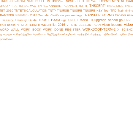
TNPSC
TNPSC - DEPAETMENTAL EXA
TNPS -DEPARTMENTAL BULLETIN
TNPSC - DEO
TNSCERT
GROUP II A
TNPSC VAO
TNPSC-ANNUAL PLANNER
TNPTF
TNSCHOOL
TNSE
TET 2019
TNTET%CALCULATION
TNTP
TNURSB
TNUSRB
TNUSRB KEY
Tour
TPD
Train timin
transfer - 2017
TRANSFER FORMS
transfer ne
TRANSFER
Transfer Certificate proceedings
TRUST EXAM
upgrade school go
Treasury
Treasury Guide
ugc
UNIT TRANSFER
UPPE
vide
vacant list 2016
video lessons
efull books
V STD TERM II
VI STD LESSON PLAN
WORKBOOK-TERM-2
WORD WALL
WORK BOOK
WORK DONE REGISTER
X SCIENC
்ற சமுதாயம்
தெரிந்துகொள்ளுவோம
தெரிந்துகொள்ளுவோம்
படித்ததில் பிடித்தது
பதிவேடுகள்
பழமொழிக
ிறனாளிகள்