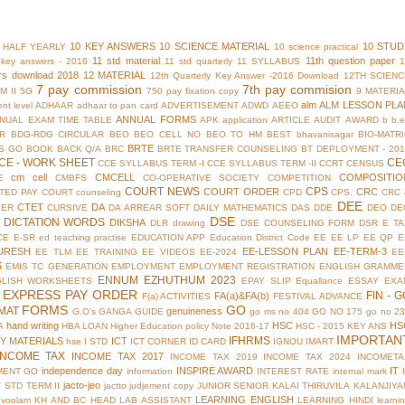
10 KEY ANSWERS
10 SCIENCE MATERIAL
10 STUD
 HALF YEARLY
10 science practical
11 std material
11th question paper
y key answers - 2016
11 std quarterly
11 SYLLABUS
rs download 2018
12 MATERIAL
12th Quarterly Key Answer -2016 Download
12TH SCIENC
7 pay commission
7th pay commision
M II
5G
750 pay fixation copy
9 MATERI
alm
ALM LESSON PLA
nt level
ADHAAR
adhaar to pan card
ADVERTISEMENT
ADWD
AEEO
ANNUAL FORMS
NUAL EXAM TIME TABLE
APK
application
ARTICLE
AUDIT
AWARD
b
b.
R
BDG-RDG CIRCULAR
BEO
BEO CELL NO
BEO TO HM
BEST
bhavanisagar
BIO-MATR
BRTE
S GO
BOOK BACK Q/A
BRC
BRTE TRANSFER COUNSELING
BT DEPLOYMENT - 201
CE - WORK SHEET
CE
CCE SYLLABUS TERM -I
CCE SYLLABUS TERM -II
CCRT
CENSUS
cm cell
CMCELL
COMPOSITIO
E
CMBFS
CO-OPERATIVE SOCIETY
COMPETITION
COURT NEWS
CPS
COURT ORDER
CRC
TED PAY COURT
counseling
CPD
CPS.
CRC 
DEE
CTET
DA
YER
CURSIVE
DA ARREAR SOFT
DAILY MATHEMATICS
DAS
DDE
DEO
DE
DSE
DICTATION WORDS
DIKSHA
DLR
drawing
DSE COUNSELING FORM
DSR
E TA
CE
E-SR
ed teaching practise
EDUCATION APP
Education District Code
EE
EE LP
EE QP
E
URESH
EE-LESSON PLAN
EE-TERM-3
EE TLM
EE TRAINING
EE VIDEOS
EE-2024
EE
S
EMIS TC GENERATION
EMPLOYMENT
EMPLOYMENT REGISTRATION
ENGLISH GRAMME
ENNUM EZHUTHUM 2023
GLISH WORKSHEETS
EPAY SLIP
Equallance
ESSAY
EXA
EXPRESS PAY ORDER
FIN - G
FA(a)&FA(b)
F(a) ACTIVITIES
FESTIVAL ADVANCE
FORMS
GO
MAT
genuineness
G.O's
GANGA GUIDE
go ms no 404
GO NO 175
go no 2
hand writing
HSC
HS
A
HBA LOAN
Higher Education policy Note 2016-17
HSC - 2015 KEY ANS
IMPORTAN
IFHRMS
Y MATERIALS
ICT
hse
I STD
ICT CORNER
ID CARD
IGNOU
IMART
INCOME TAX
INCOME TAX 2017
INCOME TAX 2019
INCOME TAX 2024
INCOMETA
independence day
INSPIRE AWARD
IT
MENT GO
information
INTEREST RATE
internal mark
jacto-jeo
V STD TERM II
jactto
judjement copy
JUNIOR SENIOR
KALAI THIRUVILA
KALANJIYA
LEARNING ENGLISH
uvoolam
KH AND BC HEAD
LAB ASSISTANT
LEARNING HINDI
learni