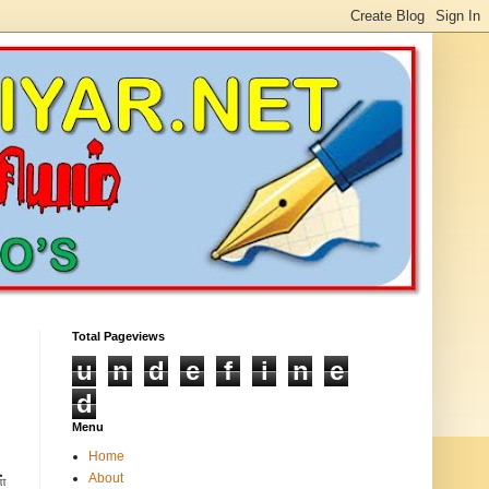
Total Pageviews
u
n
d
e
f
i
n
e
d
Menu
Home
About
்