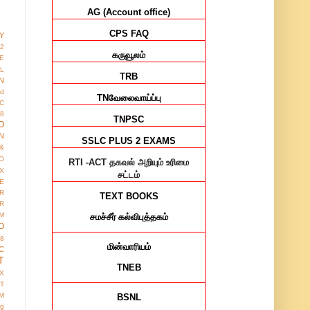
AG (Account office)
CPS FAQ
Y
12
கருவூலம்
E
AL
TRB
N
ed
TN
வேலைவாய்ப்பு
IC
8
TNPSC
O
N
SSLC PLUS 2 EXAMS
&
O
RTI -ACT
தகவல் அறியும் உரிமை
X
சட்டம்
E
R
TEXT BOOKS
R
M
சமச்சீர்
கல்விபுத்தகம்
O
38
மின்வாரியம்
C
T
TNEB
X
IT
M
BSNL
ng