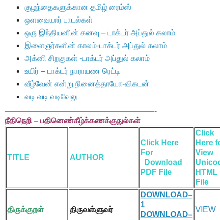
குழந்தைகளுக்கான தமிழ் ரைம்ஸ்
ஒளவையார் பாடல்கள்
ஒரு இந்தியனின் கனவு – டாக்டர் அப்துல் கலாம்
இளைஞர்களின் காலம்-டாக்டர் அப்துல் கலாம்
அக்னி சிறகுகள் -டாக்டர் அப்துல் கலாம்
உயிர் – டாக்டர் நாராயண ரெட்டி
வீழ்வேன் என்று நினைத்தாயோ-விகடன்
வடி வடி வடிவேலு
———————————————————-
நீதிநெறி
–
பதினெண்கீழ்க்கணக்கு
நுல்கள்
Click
Click Here
Here f
For
View
TITLE
AUTHOR
Download
Unico
PDF File
HTML
File
DOWNLOAD–
1
திருக்குறள்
திருவள்ளுவர்
VIEW
DOWNLOAD–