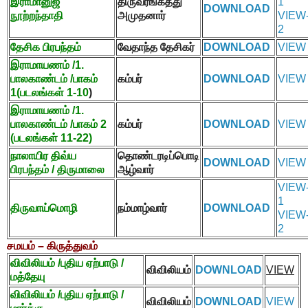
இராமானுஜ
திருவரங்கத்து
1
DOWNLOAD
நூற்றந்தாதி
அமுதனார்
VIEW
2
தேசிக பிரபந்தம்
வேதாந்த தேசிகர்
DOWNLOAD
VIEW
இராமாயணம் /
1.
பாலகாண்டம் /பாகம்
கம்பர்
DOWNLOAD
VIEW
1(
படலங்கள்
1-10
)
இராமாயணம் /
1.
பாலகாண்டம் /பாகம்
2
கம்பர்
DOWNLOAD
VIEW
(
படலங்கள்
11-22)
நாலாயிர திவ்ய
தொண்டரடிப்பொடி
DOWNLOAD
VIEW
பிரபந்தம் / திருமாலை
ஆழ்வார்
VIEW
1
திருவாய்மொழி
நம்மாழ்வார்
DOWNLOAD
VIEW
2
சமயம் – கிருத்துவம்
விவிலியம்
/
புதிய ஏற்பாடு /
விவிலியம்
DOWNLOAD
VIEW
மத்தேயு
விவிலியம்
/
புதிய ஏற்பாடு /
விவிலியம்
DOWNLOAD
VIEW