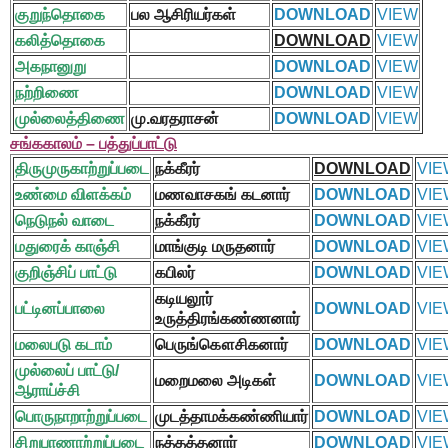
குறுந்தொகை
பல ஆசிரியர்கள்
DOWNLOAD
VIEW
கலித்தொகை
DOWNLOAD
VIEW
அகநானுறு
DOWNLOAD
VIEW
நற்றிணை
DOWNLOAD
VIEW
முல்லைத்திணை
மு.வரதராசன்
DOWNLOAD
VIEW
சங்ககாலம் – பத்துப்பாட்டு
திருமுருகாற்றுப்படை
நக்கீரர்
DOWNLOAD
VIE
உண்மை விளக்கம்
மணவாசகங் கடனார்
DOWNLOAD
VIE
நெடுநல் வாடை
நக்கீரர்
DOWNLOAD
VIE
மதுரைக் காஞ்சி
மாங்குடி மருதனார்
DOWNLOAD
VIE
குறிஞ்சிப் பாட்டு
கபிலர்
DOWNLOAD
VIE
கடியலூர்
பட்டினப்பாலை
DOWNLOAD
VIE
உருத்திரங்கண்ணனார்
மலைபடு கடாம்
பெருங்கௌசிகனார்
DOWNLOAD
VIE
முல்லைப் பாட்டு/
மறைமலை அடிகள்
DOWNLOAD
VIE
ஆராய்ச்சி
பொருநாறாற்றுப்படை
முடத்தாமக்கண்ணியார்
DOWNLOAD
VIE
சிறுபாணாற்றுப்படை
நத்தத்தனார்
DOWNLOAD
VIE