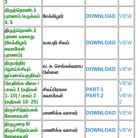
3
திருத்தொண்டர்
புராணம் /சருக்கம்
சேக்கிழார்
DOWNLOAD
VIEW
4, 5
தி
ருத்தொண்டர்
புராண வரலாறு
(சேக்கிழார்
உமாபதி சிவம்
DOWNLOAD
VIEW
சுவாமிகள்
புராணம்)
திருமந்திர
வ. சு. செங்கல்வராய
ஆராய்ச்சியும்
DOWNLOAD
VIEW
பிள்ளை
ஒப்புமைப்பகுதியும்
பிரபுலிங்க லீலை /
VIEW-
பாகம்
1 (
கதிகள்
சிவப்பிரகாச
PART-1
1
1- 10) /
பாகம்
2
சுவாமிகள்
PART-2
VIEW-
(
கதிகள்
10- 25)
2
திருச்சிற்றம்பலக்
மாணிக்க வாசகர்
DOWNLOAD
VIEW
கோவையார்
திருமுறை
8/
திருச்சிற்றம்பலக்
மாணிக்க வாசகர்
DOWNLOAD
VIEW
கோவையார்