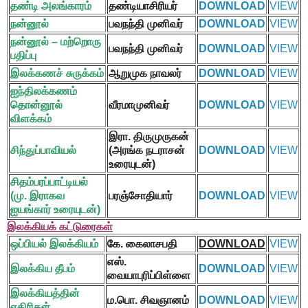
தண்டி அலங்காரம்
தண்டியாசிரியர்
DOWNLOAD
VIEW
நன்னூல்
பவநந்தி முனிவர்
DOWNLOAD
VIEW
நன்னூல் – மற்றொரு
பவநந்தி முனிவர்
DOWNLOAD
VIEW
பதிப்பு
இலக்கணச் சுருக்கம்
ஆறுமுக நாவலர்
DOWNLOAD
VIEW
ஐந்திலக்கணம்
தொன்னூல்
வீரமாமுனிவர்
DOWNLOAD
VIEW
விளக்கம்
இரா. திருமுருகன்
சிந்துப்பாவியல்
(
அரங்க நடராசன்
DOWNLOAD
VIEW
உரையுடன்)
சிதம்பரப்பாட்டியல்
(மு. இராகவ
பரஞ்சோதியார்
DOWNLOAD
VIEW
ஐயங்கார் உரையுடன்)
இலக்கியக் கட்டுரைகள்
ஒப்பியல் இலக்கியம்
கே. கைலாசபதி
DOWNLOAD
VIEW
எஸ்.
இலக்கிய தீபம்
DOWNLOAD
VIEW
வையாபுரிப்பிள்ளை
இலக்கியத்தின்
ம.பொ. சிவஞானம்
DOWNLOAD
VIEW
எதிரிகள்