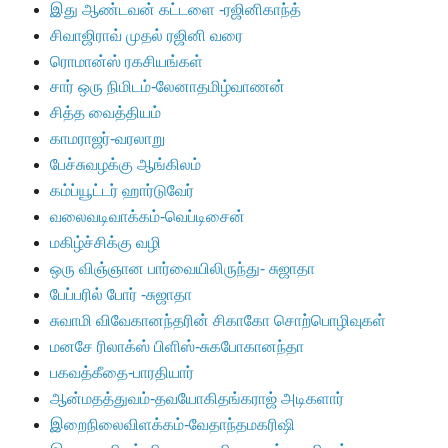
இது ஆண்டவன் கட்டளை -ரஜினிகாந்த்
சிவாஜிராவ் முதல் ரஜினி வரை
ரொமான்ஸ் ரகசியங்கள்
சார் ஒரு நிமிடம்-லேனாதமிழ்வாணன்
சித்த வைத்தியம்
காமராஜர்-வரலாறு
பேச்சுவழக்கு ஆங்கிலம்
கம்ப்யூட்டர் ஹார்டுவேர்
வலைவடிவாக்கம்-வெப்டிசைன்
மகிழ்ச்சிக்கு வழி
ஒரு விஞ்ஞான பார்வையிலிருந்து- சுஜாதா
பேப்பரில் போர் -சுஜாதா
சுவாமி விவேகானந்தரின் சிகாகோ சொற்பொழிவுகள்
மனசே ரிலாக்ஸ் பிளிஸ்-சுகபோகானந்தா
பகவத்கீதை-பாரதியார்
ஆன்மதத்துவம்-தவயோகிதங்கராஜ் அடிகளார்
இறைநிலைவிளக்கம்-வேதாந்தமகரிஷி