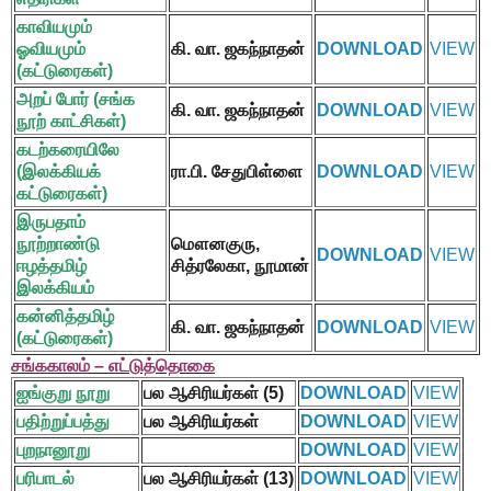
காவியமும்
ஓவியமும்
கி. வா. ஜகந்நாதன்
DOWNLOAD
VIEW
(கட்டுரைகள்)
அறப் போர் (சங்க
கி. வா. ஜகந்நாதன்
DOWNLOAD
VIEW
நூற் காட்சிகள்)
கடற்கரையிலே
(இலக்கியக்
ரா.பி. சேதுபிள்ளை
DOWNLOAD
VIEW
கட்டுரைகள்)
இருபதாம்
நூற்றாண்டு
மௌனகுரு
,
DOWNLOAD
VIEW
ஈழத்தமிழ்
சித்ரலேகா
,
நூமான்
இலக்கியம்
கன்னித்தமிழ்
கி. வா. ஜகந்நாதன்
DOWNLOAD
VIEW
(
கட்டுரைகள்)
சங்ககாலம் – எட்டுத்தொகை
ஐங்குறு நூறு
பல ஆசிரியர்கள் (
5)
DOWNLOAD
VIEW
பதிற்றுப்பத்து
பல ஆசிரியர்கள்
DOWNLOAD
VIEW
புறநானூறு
DOWNLOAD
VIEW
பரிபாடல்
பல ஆசிரியர்கள் (
13)
DOWNLOAD
VIEW