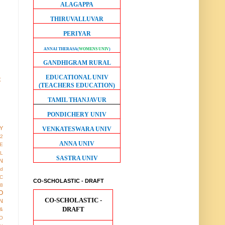
ALAGAPPA
THIRUVALLUVAR
PERIYAR
ANNAI THERASA
(
WOMENS UNIV
)
GANDHIGRAM RURAL
EDUCATIONAL UNIV
t
(TEACHERS EDUCATION)
TAMIL THANJAVUR
PONDICHERY UNIV
Y
VENKATESWARA UNIV
12
ANNA UNIV
E
AL
SASTRA UNIV
N
ed
IC
CO-SCHOLASTIC - DRAFT
8
O
CO-SCHOLASTIC -
N
DRAFT
&
O