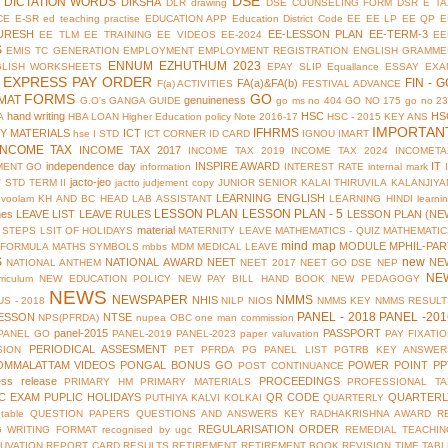
DSE
DICTATION WORDS
DIKSHA
DLR
drawing
DSE COUNSELING FORM
DSR
E TA
CE
E-SR
ed teaching practise
EDUCATION APP
Education District Code
EE
EE LP
EE QP
E
URESH
EE-LESSON PLAN
EE-TERM-3
EE TLM
EE TRAINING
EE VIDEOS
EE-2024
EE
S
EMIS TC GENERATION
EMPLOYMENT
EMPLOYMENT REGISTRATION
ENGLISH GRAMME
ENNUM EZHUTHUM 2023
GLISH WORKSHEETS
EPAY SLIP
Equallance
ESSAY
EXA
EXPRESS PAY ORDER
FIN - G
FA(a)&FA(b)
F(a) ACTIVITIES
FESTIVAL ADVANCE
FORMS
GO
MAT
genuineness
G.O's
GANGA GUIDE
go ms no 404
GO NO 175
go no 2
hand writing
HSC
HS
A
HBA LOAN
Higher Education policy Note 2016-17
HSC - 2015 KEY ANS
IMPORTAN
IFHRMS
Y MATERIALS
ICT
hse
I STD
ICT CORNER
ID CARD
IGNOU
IMART
INCOME TAX
INCOME TAX 2017
INCOME TAX 2019
INCOME TAX 2024
INCOMETA
independence day
INSPIRE AWARD
IT
MENT GO
information
INTEREST RATE
internal mark
jacto-jeo
V STD TERM II
jactto
judjement copy
JUNIOR SENIOR
KALAI THIRUVILA
KALANJIYA
LEARNING ENGLISH
uvoolam
KH AND BC HEAD
LAB ASSISTANT
LEARNING HINDI
learni
LESSON PLAN
LESSON PLAN - 5
mes
LEAVE LIST
LEAVE RULES
LESSON PLAN (NE
material
 STEPS
LSIT OF HOLIDAYS
MATERNITY LEAVE
MATHEMATICS - QUIZ
MATHEMATIC
mind map
MODULE
MPHIL-PAR
 FORMULA
MATHS SYMBOLS
mbbs
MDM
MEDICAL LEAVE
S
new
NATIONAL AWARD
NEET
NE
NATIONAL ANTHEM
NEET 2017
NEET GO DSE
NEP
NE
riculum
NEW EDUCATION POLICY
NEW PAY BILL HAND BOOK
NEW PEDAGOGY
NEWS
NEWSPAPER
NMMS
NHIS
S - 2018
NILP
NIOS
NMMS KEY
NMMS RESULT
PANEL - 2018
PANEL -201
ESSON
NTSE
NPS(PFRDA)
nupea
OBC
one man commission
panel-2015
PASSPORT
PANEL GO
PANEL-2019
PANEL-2023
paper valuvation
PAY FIXATI
PERIODICAL ASSESMENT
SION
PET
PFRDA
PG PANEL LIST
PGTRB KEY ANSWER
OMMALATTAM VIDEOS
PONGAL BONUS GO
POWER POINT
PP
POST CONTINUANCE
ess release
PROCEEDINGS
PRIMARY HM
PRIMARY MATERIALS
PROFESSIONAL TA
IC EXAM
PUPLIC HOLIDAYS
QR CODE
QUARTERL
PUTHIYA KALVI KOLKAI
QUARTERLY
table
QUESTION PAPERS
QUESTIONS AND ANSWERS KEY
RADHAKRISHNA AWARD
R
REGULARISATION ORDER
G WRITING FORMAT
recognised by ugc
REMEDIAL TEACHIN
UVATION
REPORT CARD
RESULTS
RETIREMENT
RETIREMENT BOOK
REVISION TIME TAB