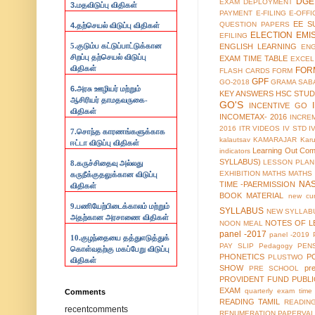
DGE
EXAM
DEPLOYMENT
3.
மதவிடுப்பு விதிகள்
PAYMENT
E-FILING
E-OFFI
EE S
QUESTION PAPERS
4.
தற்செயல் விடுப்பு விதிகள்
ELECTION
EMI
EFILING
5.குடும்ப கட்டுப்பாட்டுக்கான
ENGLISH LEARNING
EN
சிறப்பு தற்செயல் விடுப்பு
EXAM TIME TABLE
EXCEL
விதிகள்
FOR
FLASH CARDS
FORM
GPF
GO-2018
GRAMA SAB
6.
அரசு ஊழியர் மற்றும்
KEY ANSWERS
HSC STUD
ஆசிரியர் தாமதவருகை-
GO'S
INCENTIVE GO
விதிகள்
INCOMETAX- 2016
INCRE
2016
ITR VIDEOS
IV STD
I
7.
சொந்த காரணங்களுக்காக
kalautsav
KAMARAJAR
Kar
ஈட்டா விடுப்பு விதிகள்
Learning Out Co
indicators
SYLLABUS)
LESSON PLAN
8.
கருச்சிதைவு அல்லது
EXHIBITION
MATHS
MATHS
கருநீக்குதலுக்கான விடுப்பு
NA
TIME -PAERMISSION
விதிகள்
BOOK MATERIAL
new cur
9.
பணியேற்பிடைக்காலம் மற்றும்
SYLLABUS
NEW SYLLABU
அதற்கான அரசாணை விதிகள்
NOTES OF L
NOON MEAL
panel -2017
panel -2019
10.
குழந்தையை தத்துஎடுத்துக்
PAY SLIP
Pedagogy
PEN
கொள்வதற்கு மகப்பேறு விடுப்பு
PHONETICS
P
PLUSTWO
விதிகள்
SHOW
pr
PRE SCHOOL
PROVIDENT FUND
PUBL
EXAM
quarterly exam time 
Comments
READING TAMIL
READIN
recentcomments
RENUMERATION.PAPERVAL