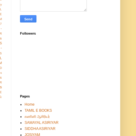
ry
L
E
M
17
 -
Followers
R
us
S
-
S
LL
M
D
gs
ws
R
os
E
Pages
ள்
Home
TAMIL E BOOKS
கணினி ஆசிரியர்
SAMAYAL ASIRIYAR
SIDDHA ASIRIYAR
JOSIYAM