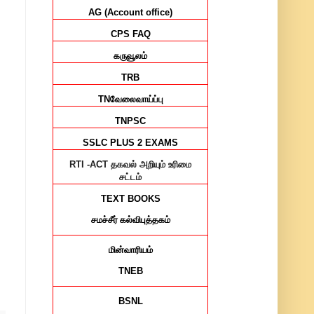
AG (Account office)
CPS FAQ
கருவூலம்
TRB
TN
வேலைவாய்ப்பு
TNPSC
SSLC PLUS 2 EXAMS
RTI -ACT
தகவல் அறியும் உரிமை
சட்டம்
TEXT BOOKS
சமச்சீர்
கல்விபுத்தகம்
மின்வாரியம்
TNEB
BSNL