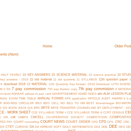
Home
Older Pos
ents (Atom)
10 KEY ANSWERS
10 SCIENCE MATERIAL
10 STUD
 HALF YEARLY
10 science practical
11 std material
11th question paper
y key answers - 2016
11 std quarterly
11 SYLLABUS
rs download 2018
12 MATERIAL
12th Quarterly Key Answer -2016 Download
12TH SCIENC
7 pay commission
7th pay commision
M II
5G
750 pay fixation copy
9 MATERI
alm
ALM LESSON PLA
nt level
ADHAAR
adhaar to pan card
ADVERTISEMENT
ADWD
AEEO
ANNUAL FORMS
NUAL EXAM TIME TABLE
APK
application
ARTICLE
AUDIT
AWARD
b
b.
R
BDG-RDG CIRCULAR
BEO
BEO CELL NO
BEO TO HM
BEST
bhavanisagar
BIO-MATR
BRTE
S GO
BOOK BACK Q/A
BRC
BRTE TRANSFER COUNSELING
BT DEPLOYMENT - 201
CE - WORK SHEET
CE
CCE SYLLABUS TERM -I
CCE SYLLABUS TERM -II
CCRT
CENSUS
cm cell
CMCELL
COMPOSITIO
E
CMBFS
CO-OPERATIVE SOCIETY
COMPETITION
COURT NEWS
CPS
COURT ORDER
CRC
TED PAY COURT
counseling
CPD
CPS.
CRC 
DEE
CTET
DA
YER
CURSIVE
DA ARREAR SOFT
DAILY MATHEMATICS
DAS
DDE
DEO
DE