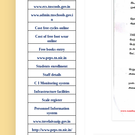
www.ecs.tnscools.gov.in
www.admin.tnschools.gov.i
n
Cost free cycles online
Cost of free foot wear
online
Free books entry
www.peps.tn.nic.in
Students enrollment
Staff details
C I Monitoring system
Infrastructure facilities
Scale register
Personnel Information
system
www.tnvelaivaaip.gov.in
http://www.peps.tn.nic.in/