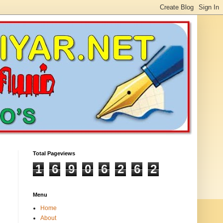
Total Pageviews
1
6
9
0
6
2
6
2
Menu
Home
About