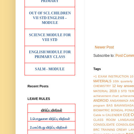
PRIMARY
OUT OF SCL CHILDREN
VII STD ENGLISH –
MODULE
SCIENCE MODULE FOR
VIII STD
Newer Post
ENGLISH MODULE FOR
Subscribe to:
Post Comm
PRIMARY CLASS
SALM - MODULE
Tags
+1 EXAM INSTRUCTION
10
MATERIALS
10th quarterl
12 key answe
Recent Posts
CHEMISTRY
2019
MATERIAL
3 STD TER
achievement chart
achieveme
LEAVE RULES
ANDROID
ANGANWADI
AN
program
BAS
BAVANISAGA
விடுப்பு விதிகள்
BIOMATRIC
BONGAL PONU
C
CCE
Cable tv
CALENDER
1.
பொதுவான விடுப்பு விதிகள்
CLASS ROOM LANGAUG
CONSOLIDATE
CONSOLIDA
2.
மகப்பேறு விடுப்பு விதிகள்
BRC TRAINING
CREMY LA