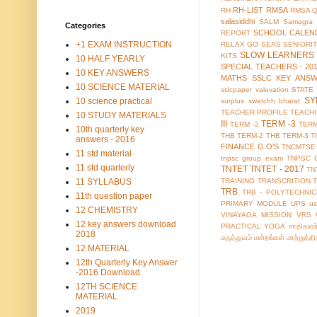
RH-LIST
RMSA
RH
RMSA 
salasiddhi
SALM
Samagra 
Categories
SCHOOL CALEN
REPORT
+1 EXAM INSTRUCTION
RELAX GO
SEAS
SENIORI
SLOW LEARNERS 
KITS
10 HALF YEARLY
SPECIAL TEACHERS - 20
10 KEY ANSWERS
MATHS
SSLC KEY ANS
10 SCIENCE MATERIAL
sslcpaper valuvation
STATE
SY
10 science practical
surplus
swatchh bharat
TEACHER PROFILE
TEACH
10 STUDY MATERIALS
III
TERM -3
TERM -2
TERM
10th quarterly key
THB TERM-2
THB TERM-3
T
answers - 2016
FINANCE G.O'S
TNCMTSE
11 std material
tnpsc group exam
TNPSC 
11 std quarterly
TNTET
TNTET - 2017
TN
11 SYLLABUS
TRAINING
TRANSCRITION
TRB
TRB - POLYTECHNIC
11th question paper
PRIMARY MODULE
UPS
us
12 CHEMISTRY
VINAYAGA MISSION
VRS
12 key answers download
PRACTICAL
YOGA
சாதிகளற
2018
மருத்துவம்
மன்றங்கள்
மாற்றுத்த
12 MATERIAL
12th Quarterly Key Answer
-2016 Download
12TH SCIENCE
MATERIAL
2019