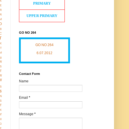
X
PRIMARY
E
R
R
UPPER PRIMARY
M
O
38
GO NO 264
C
T
X
GO NO 264
IT
6.07.2012
M
ng
W
S
T
Contact Form
W
W
Name
S
6
ON
Email
*
S
T
X
Message
*
Y
BI
G
LE