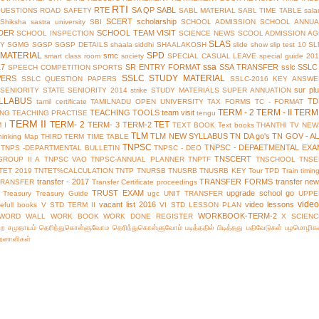
RTI
RTE
SA QP
SABL
QUESTIONS
ROAD SAFETY
SABL MATERIAL
SABL TIME TABLE
sala
SCERT
scholarship
Shiksha
sastra university
SBI
SCHOOL ADMISSION
SCHOOL ANNUA
DER
SCHOOL TEAM VISIT
SCHOOL INSPECTION
SCIENCE NEWS
SCOOL ADMISSION AG
SLAS
TY
SGMG
SGSP
SGSP DETAILS
shaala siddhi
SHAALAKOSH
slide show
slip test 10
SL
MATERIAL
SPD
smc
smart class room
society
SPECIAL CASUAL LEAVE
special guide 20
ssa
17
SR ENTRY FORMAT
SSA TRANSFER
sslc
SSLC
SPEECH COMPETITION
SPORTS
SSLC STUDY MATERIAL
WERS
SSLC QUESTION PAPERS
SSLC-2016 KEY ANSWE
sur pl
 SENIORITY
STATE SENIORITY 2014
strike
STUDY MATERIALS
SUPER ANNUATION
LLABUS
TD
tamil certificate
TAMILNADU OPEN UNIVERSITY
TAX FORMS
TC - FORMAT
TERM - 2
TERM - II
TERM 
TEACHING TOOLS
team visit
ING
TEACHING PRACTISE
tengu
TERM II
TERM- 2
TET
TERM- 3
TERM-2
 I
TEXT BOOK
Text books
THANTHI TV NEW
TLM
TLM NEW SYLLABUS
TN DA go's
TN GOV - A
hinking Map
THIRD TERM
TIME TABLE
TNPSC
TNPSC - DEPAETMENTAL EXA
TNPS -DEPARTMENTAL BULLETIN
TNPSC - DEO
TNSCERT
GROUP II A
TNPSC VAO
TNPSC-ANNUAL PLANNER
TNPTF
TNSCHOOL
TNSE
TET 2019
TNTET%CALCULATION
TNTP
TNURSB
TNUSRB
TNUSRB KEY
Tour
TPD
Train timin
transfer - 2017
TRANSFER FORMS
transfer ne
TRANSFER
Transfer Certificate proceedings
TRUST EXAM
upgrade school go
Treasury
Treasury Guide
ugc
UNIT TRANSFER
UPPE
vide
vacant list 2016
video lessons
efull books
V STD TERM II
VI STD LESSON PLAN
WORKBOOK-TERM-2
WORD WALL
WORK BOOK
WORK DONE REGISTER
X SCIENC
்ற சமுதாயம்
தெரிந்துகொள்ளுவோம
தெரிந்துகொள்ளுவோம்
படித்ததில் பிடித்தது
பதிவேடுகள்
பழமொழிக
ிறனாளிகள்