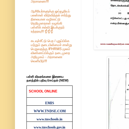
அரசாணை!!!
ஆசிரியர்களுக்கு ஓய்வூதியப்
பலன்கள் விடுவித்தல் சார்ந்து
நிலையான வழிகாட்டு
நெறிமுறைகள் வழங்கி
பள்ளிக் கல்வி இயக்குநர்
உத்தரவு!!! ☝️☝️☝️
கடவுச்சீட்டு பெற / புதுப்பிக்க
மற்றும் தடையின்மைச் சான்று
பெறுவதற்கு IFHRMS மூலம்
விண்ணப்பிக்கும் நடைமுறை
அறிமுகம் - அரசாணை
வெளியீடு!!!
பள்ளி விவரங்களை இணைய
தளத்தில் பதிவு செய்தல் (NEW)
SCHOOL ONLINE
WEBSITES
EMIS
WWW.TNDSE.COM
www.tnschools.in
www.tnschools.gov.in