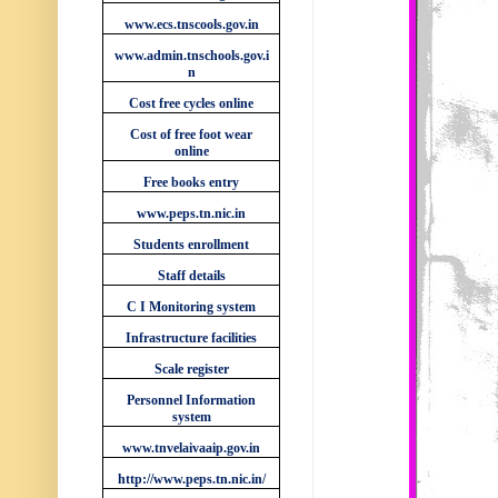
www.ecs.tnscools.gov.in
www.admin.tnschools.gov.i
n
Cost free cycles online
Cost of free foot wear
online
Free books entry
www.peps.tn.nic.in
Students enrollment
Staff details
C I Monitoring system
Infrastructure facilities
Scale register
Personnel Information
system
www.tnvelaivaaip.gov.in
http://www.peps.tn.nic.in/