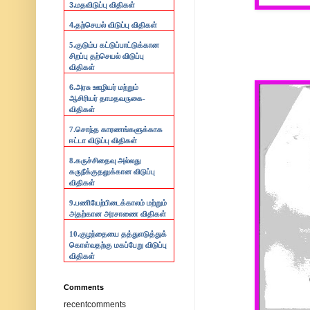
3.
மதவிடுப்பு விதிகள்
4.
தற்செயல் விடுப்பு விதிகள்
5.குடும்ப கட்டுப்பாட்டுக்கான
சிறப்பு தற்செயல் விடுப்பு
விதிகள்
6.
அரசு ஊழியர் மற்றும்
ஆசிரியர் தாமதவருகை-
விதிகள்
7.
சொந்த காரணங்களுக்காக
ஈட்டா விடுப்பு விதிகள்
8.
கருச்சிதைவு அல்லது
கருநீக்குதலுக்கான விடுப்பு
விதிகள்
9.
பணியேற்பிடைக்காலம் மற்றும்
அதற்கான அரசாணை விதிகள்
10.
குழந்தையை தத்துஎடுத்துக்
கொள்வதற்கு மகப்பேறு விடுப்பு
விதிகள்
Comments
recentcomments