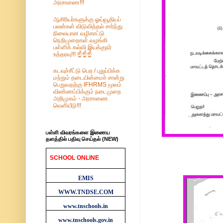
அரசாணை!!!
ஆசிரியர்களுக்கு ஓய்வூதியப்
பலன்கள் விடுவித்தல் சார்ந்து
நிலையான வழிகாட்டு
நெறிமுறைகள் வழங்கி
பள்ளிக் கல்வி இயக்குநர்
உத்தரவு!!! ☝️☝️☝️
கடவுச்சீட்டு பெற / புதுப்பிக்க
மற்றும் தடையின்மைச் சான்று
பெறுவதற்கு IFHRMS மூலம்
விண்ணப்பிக்கும் நடைமுறை
அறிமுகம் - அரசாணை
வெளியீடு!!!
பள்ளி விவரங்களை இணைய
தளத்தில் பதிவு செய்தல் (NEW)
SCHOOL ONLINE
WEBSITES
EMIS
WWW.TNDSE.COM
www.tnschools.in
www.tnschools.gov.in