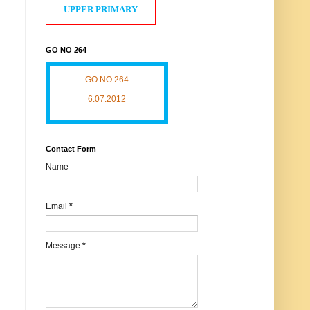
UPPER PRIMARY
GO NO 264
GO NO 264
6.07.2012
Contact Form
Name
Email
*
Message
*