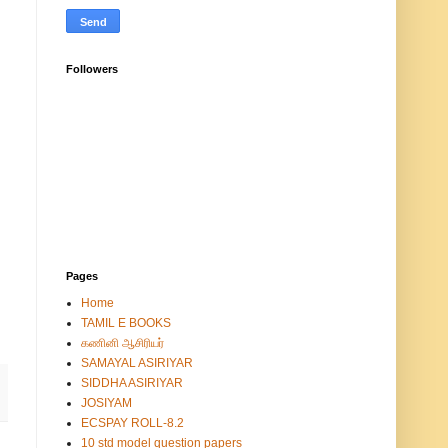
Followers
Pages
Home
TAMIL E BOOKS
கணினி ஆசிரியர்
SAMAYAL ASIRIYAR
SIDDHA ASIRIYAR
JOSIYAM
ECSPAY ROLL-8.2
10 std model question papers