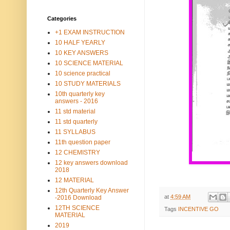
Categories
+1 EXAM INSTRUCTION
10 HALF YEARLY
10 KEY ANSWERS
10 SCIENCE MATERIAL
10 science practical
10 STUDY MATERIALS
10th quarterly key
answers - 2016
11 std material
11 std quarterly
11 SYLLABUS
11th question paper
12 CHEMISTRY
12 key answers download
2018
12 MATERIAL
12th Quarterly Key Answer
at
4:59 AM
-2016 Download
12TH SCIENCE
Tags
INCENTIVE GO
MATERIAL
2019