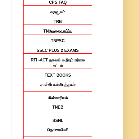
CPS FAQ
கருவூலம்
TRB
TN
வேலைவாய்ப்பு
TNPSC
SSLC PLUS 2 EXAMS
RTI -ACT
தகவல் அறியும் உரிமை
சட்டம்
TEXT BOOKS
சமச்சீர்
கல்விபுத்தகம்
மின்வாரியம்
TNEB
BSNL
தொலைபேசி