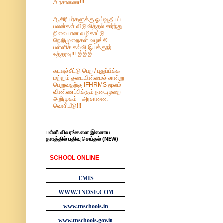
அரசாணை!!!
ஆசிரியர்களுக்கு ஓய்வூதியப்
பலன்கள் விடுவித்தல் சார்ந்து
நிலையான வழிகாட்டு
நெறிமுறைகள் வழங்கி
பள்ளிக் கல்வி இயக்குநர்
உத்தரவு!!! ☝️☝️☝️
கடவுச்சீட்டு பெற / புதுப்பிக்க
மற்றும் தடையின்மைச் சான்று
பெறுவதற்கு IFHRMS மூலம்
விண்ணப்பிக்கும் நடைமுறை
அறிமுகம் - அரசாணை
வெளியீடு!!!
பள்ளி விவரங்களை இணைய
தளத்தில் பதிவு செய்தல் (NEW)
SCHOOL ONLINE
WEBSITES
EMIS
WWW.TNDSE.COM
www.tnschools.in
www.tnschools.gov.in