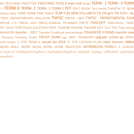
TERM - 2
TERM - II
TERM 
TEACHING TOOLS
team visit
ING
TEACHING PRACTISE
tengu
TERM II
TERM- 2
TET
TERM- 3
TERM-2
 I
TEXT BOOK
Text books
THANTHI TV NEW
TLM
TLM NEW SYLLABUS
TN DA go's
TN GOV - A
hinking Map
THIRD TERM
TIME TABLE
TNPSC
TNPSC - DEPAETMENTAL EXA
TNPS -DEPARTMENTAL BULLETIN
TNPSC - DEO
TNSCERT
GROUP II A
TNPSC VAO
TNPSC-ANNUAL PLANNER
TNPTF
TNSCHOOL
TNSE
TET 2019
TNTET%CALCULATION
TNTP
TNURSB
TNUSRB
TNUSRB KEY
Tour
TPD
Train timin
transfer - 2017
TRANSFER FORMS
transfer ne
TRANSFER
Transfer Certificate proceedings
TRUST EXAM
upgrade school go
Treasury
Treasury Guide
ugc
UNIT TRANSFER
UPPE
vide
vacant list 2016
video lessons
efull books
V STD TERM II
VI STD LESSON PLAN
WORKBOOK-TERM-2
WORD WALL
WORK BOOK
WORK DONE REGISTER
X SCIENC
்ற சமுதாயம்
தெரிந்துகொள்ளுவோம
தெரிந்துகொள்ளுவோம்
படித்ததில் பிடித்தது
பதிவேடுகள்
பழமொழிக
ிறனாளிகள்