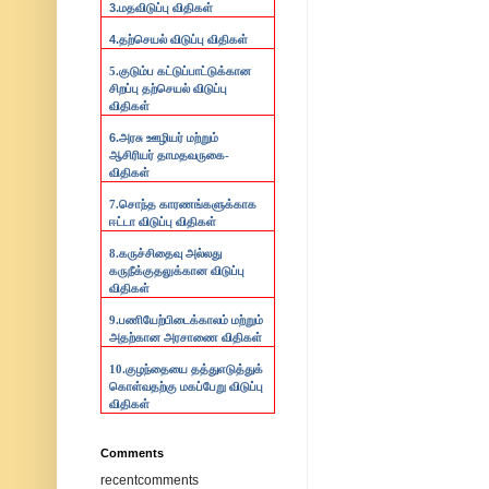
3.
மதவிடுப்பு விதிகள்
4.
தற்செயல் விடுப்பு விதிகள்
5.குடும்ப கட்டுப்பாட்டுக்கான
சிறப்பு தற்செயல் விடுப்பு
விதிகள்
6.
அரசு ஊழியர் மற்றும்
ஆசிரியர் தாமதவருகை-
விதிகள்
7.
சொந்த காரணங்களுக்காக
ஈட்டா விடுப்பு விதிகள்
8.
கருச்சிதைவு அல்லது
கருநீக்குதலுக்கான விடுப்பு
விதிகள்
9.
பணியேற்பிடைக்காலம் மற்றும்
அதற்கான அரசாணை விதிகள்
10.
குழந்தையை தத்துஎடுத்துக்
கொள்வதற்கு மகப்பேறு விடுப்பு
விதிகள்
Comments
recentcomments