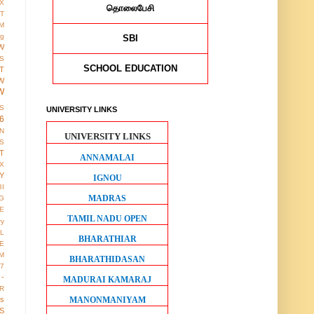
X
தொலைபேசி
IT
M
ng
SBI
W
S
SCHOOL EDUCATION
T
W
W
S
UNIVERSITY LINKS
6
ON
UNIVERSITY LINKS
S
T
ANNAMALAI
X
Y
IGNOU
BI
MADRAS
G
LE
TAMIL NADU OPEN
ry
L
BHARATHIAR
E
M
BHARATHIDASAN
17
 -
MADURAI KAMARAJ
R
MANONMANIYAM
us
S