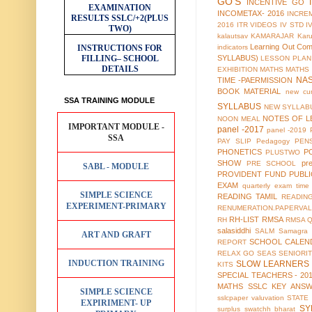
GO'S
INCENTIVE GO
EXAMINATION
INCOMETAX- 2016
INCRE
RESULTS
SSLC/+2(PLUS
2016
ITR VIDEOS
IV STD
I
TWO)
kalautsav
KAMARAJAR
Kar
Learning Out Co
INSTRUCTIONS FOR
indicators
FILLING– SCHOOL
SYLLABUS)
LESSON PLAN
DETAILS
EXHIBITION
MATHS
MATHS
NA
TIME -PAERMISSION
BOOK MATERIAL
new cur
SSA TRAINING MODULE
SYLLABUS
NEW SYLLABU
NOTES OF L
NOON MEAL
IMPORTANT MODULE -
panel -2017
panel -2019
SSA
PAY SLIP
Pedagogy
PEN
PHONETICS
P
PLUSTWO
SHOW
pr
PRE SCHOOL
SABL - MODULE
PROVIDENT FUND
PUBL
EXAM
quarterly exam time 
SIMPLE SCIENCE
READING TAMIL
READIN
EXPERIMENT-PRIMARY
RENUMERATION.PAPERVAL
RH-LIST
RMSA
RH
RMSA 
salasiddhi
SALM
Samagra 
ART AND GRAFT
SCHOOL CALEN
REPORT
RELAX GO
SEAS
SENIORI
INDUCTION TRAINING
SLOW LEARNERS 
KITS
SPECIAL TEACHERS - 20
MATHS
SSLC KEY ANS
SIMPLE SCIENCE
sslcpaper valuvation
STATE
EXPIRIMENT- UP
SY
surplus
swatchh bharat