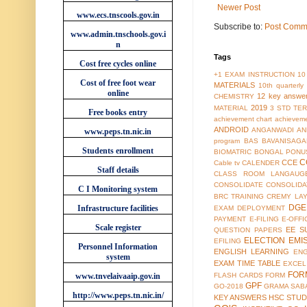
Newer Post
www.ecs.tnscools.gov.in
Subscribe to:
Post Comm
www.admin.tnschools.gov.i
n
Tags
Cost free cycles online
+1 EXAM INSTRUCTION
10
Cost of free foot wear
MATERIALS
10th quarterl
online
12 key answe
CHEMISTRY
2019
MATERIAL
3 STD TER
Free books entry
achievement chart
achieveme
ANDROID
ANGANWADI
AN
www.peps.tn.nic.in
program
BAS
BAVANISAGA
Students enrollment
BIOMATRIC
BONGAL PONU
C
CCE
Cable tv
CALENDER
Staff details
CLASS ROOM LANGAUG
CONSOLIDATE
CONSOLIDA
C I Monitoring system
BRC TRAINING
CREMY LA
DGE
Infrastructure facilities
EXAM
DEPLOYMENT
PAYMENT
E-FILING
E-OFFI
Scale register
EE S
QUESTION PAPERS
ELECTION
EMI
EFILING
Personnel Information
ENGLISH LEARNING
EN
system
EXAM TIME TABLE
EXCEL
FOR
www.tnvelaivaaip.gov.in
FLASH CARDS
FORM
GPF
GO-2018
GRAMA SAB
http://www.peps.tn.nic.in/
KEY ANSWERS
HSC STUD