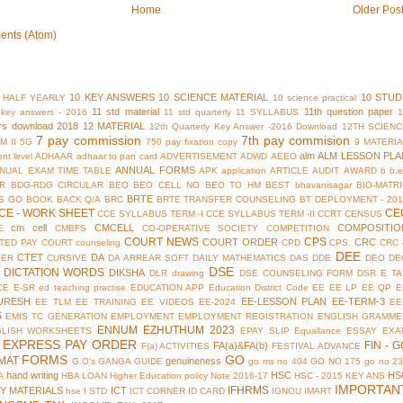
Home
Older Pos
ents (Atom)
10 KEY ANSWERS
10 SCIENCE MATERIAL
10 STUD
 HALF YEARLY
10 science practical
11 std material
11th question paper
y key answers - 2016
11 std quarterly
11 SYLLABUS
rs download 2018
12 MATERIAL
12th Quarterly Key Answer -2016 Download
12TH SCIENC
7 pay commission
7th pay commision
M II
5G
750 pay fixation copy
9 MATERI
alm
ALM LESSON PLA
nt level
ADHAAR
adhaar to pan card
ADVERTISEMENT
ADWD
AEEO
ANNUAL FORMS
NUAL EXAM TIME TABLE
APK
application
ARTICLE
AUDIT
AWARD
b
b.
R
BDG-RDG CIRCULAR
BEO
BEO CELL NO
BEO TO HM
BEST
bhavanisagar
BIO-MATR
BRTE
S GO
BOOK BACK Q/A
BRC
BRTE TRANSFER COUNSELING
BT DEPLOYMENT - 201
CE - WORK SHEET
CE
CCE SYLLABUS TERM -I
CCE SYLLABUS TERM -II
CCRT
CENSUS
cm cell
CMCELL
COMPOSITIO
E
CMBFS
CO-OPERATIVE SOCIETY
COMPETITION
COURT NEWS
CPS
COURT ORDER
CRC
TED PAY COURT
counseling
CPD
CPS.
CRC 
DEE
CTET
DA
YER
CURSIVE
DA ARREAR SOFT
DAILY MATHEMATICS
DAS
DDE
DEO
DE
DSE
DICTATION WORDS
DIKSHA
DLR
drawing
DSE COUNSELING FORM
DSR
E TA
CE
E-SR
ed teaching practise
EDUCATION APP
Education District Code
EE
EE LP
EE QP
E
URESH
EE-LESSON PLAN
EE-TERM-3
EE TLM
EE TRAINING
EE VIDEOS
EE-2024
EE
S
EMIS TC GENERATION
EMPLOYMENT
EMPLOYMENT REGISTRATION
ENGLISH GRAMME
ENNUM EZHUTHUM 2023
GLISH WORKSHEETS
EPAY SLIP
Equallance
ESSAY
EXA
EXPRESS PAY ORDER
FIN - G
FA(a)&FA(b)
F(a) ACTIVITIES
FESTIVAL ADVANCE
FORMS
GO
MAT
genuineness
G.O's
GANGA GUIDE
go ms no 404
GO NO 175
go no 2
hand writing
HSC
HS
A
HBA LOAN
Higher Education policy Note 2016-17
HSC - 2015 KEY ANS
IMPORTAN
IFHRMS
Y MATERIALS
ICT
hse
I STD
ICT CORNER
ID CARD
IGNOU
IMART