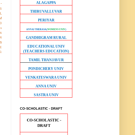
ALAGAPPA
-
S
THIRUVALLUVAR
LL
M
PERIYAR
D
gs
ANNAI THERASA
(
WOMENS UNIV
)
ws
GANDHIGRAM RURAL
R
os
EDUCATIONAL UNIV
E
(TEACHERS EDUCATION)
ள்
TAMIL THANJAVUR
PONDICHERY UNIV
VENKATESWARA UNIV
ANNA UNIV
SASTRA UNIV
CO-SCHOLASTIC - DRAFT
CO-SCHOLASTIC -
DRAFT