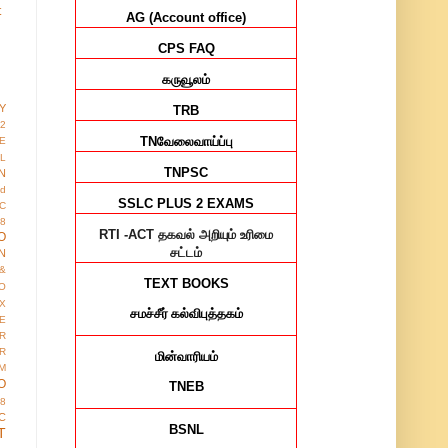
t
AG (Account office)
CPS FAQ
கருவூலம்
Y
TRB
12
TN
வேலைவாய்ப்பு
E
AL
TNPSC
N
ed
SSLC PLUS 2 EXAMS
IC
8
RTI -ACT
தகவல் அறியும் உரிமை
O
சட்டம்
N
&
TEXT BOOKS
O
X
சமச்சீர்
கல்விபுத்தகம்
E
R
R
மின்வாரியம்
M
O
TNEB
38
C
BSNL
T