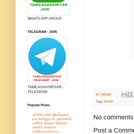
WHATS APP GROUP
TELEGRAM - JOIN
TAMILAGAASIRIYAR -
TELEGRAM
at
7:48 AM
Tags
ADWD
Popular Posts
பள்ளிக் கல்வி இயக்குநரக
No comments
ந.க.எண்ணுடன், தற்காலிகப்
பணியிடங்களை நிரந்தரப்
பணியிடங்களாக
Post a Comm
மாற்றியமைக்கப்பட்ட