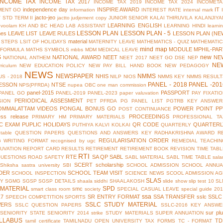
INCOME TAX
INCOME TAX 2017
INCOME TAX 2019
INCOME TAX 2024
INCOMETA
independence day
INSPIRE AWARD
IT
MENT GO
information
INTEREST RATE
internal mark
jacto-jeo
V STD TERM II
jactto
judjement copy
JUNIOR SENIOR
KALAI THIRUVILA
KALANJIYA
LEARNING ENGLISH
uvoolam
KH AND BC HEAD
LAB ASSISTANT
LEARNING HINDI
learni
LESSON PLAN
LESSON PLAN - 5
mes
LEAVE LIST
LEAVE RULES
LESSON PLAN (NE
material
 STEPS
LSIT OF HOLIDAYS
MATERNITY LEAVE
MATHEMATICS - QUIZ
MATHEMATIC
mind map
MODULE
MPHIL-PAR
 FORMULA
MATHS SYMBOLS
mbbs
MDM
MEDICAL LEAVE
S
new
NATIONAL AWARD
NEET
NE
NATIONAL ANTHEM
NEET 2017
NEET GO DSE
NEP
NE
riculum
NEW EDUCATION POLICY
NEW PAY BILL HAND BOOK
NEW PEDAGOGY
NEWS
NEWSPAPER
NMMS
NHIS
S - 2018
NILP
NIOS
NMMS KEY
NMMS RESULT
PANEL - 2018
PANEL -201
ESSON
NTSE
NPS(PFRDA)
nupea
OBC
one man commission
panel-2015
PASSPORT
PANEL GO
PANEL-2019
PANEL-2023
paper valuvation
PAY FIXATI
PERIODICAL ASSESMENT
SION
PET
PFRDA
PG PANEL LIST
PGTRB KEY ANSWER
OMMALATTAM VIDEOS
PONGAL BONUS GO
POWER POINT
PP
POST CONTINUANCE
ess release
PROCEEDINGS
PRIMARY HM
PRIMARY MATERIALS
PROFESSIONAL TA
IC EXAM
PUPLIC HOLIDAYS
QR CODE
QUARTERL
PUTHIYA KALVI KOLKAI
QUARTERLY
table
QUESTION PAPERS
QUESTIONS AND ANSWERS KEY
RADHAKRISHNA AWARD
R
REGULARISATION ORDER
G WRITING FORMAT
recognised by ugc
REMEDIAL TEACHIN
UVATION
REPORT CARD
RESULTS
RETIREMENT
RETIREMENT BOOK
REVISION TIME TAB
RTI
RTE
SA QP
SABL
QUESTIONS
ROAD SAFETY
SABL MATERIAL
SABL TIME TABLE
sala
SCERT
scholarship
Shiksha
sastra university
SBI
SCHOOL ADMISSION
SCHOOL ANNUA
DER
SCHOOL TEAM VISIT
SCHOOL INSPECTION
SCIENCE NEWS
SCOOL ADMISSION AG
SLAS
TY
SGMG
SGSP
SGSP DETAILS
shaala siddhi
SHAALAKOSH
slide show
slip test 10
SL
MATERIAL
SPD
smc
smart class room
society
SPECIAL CASUAL LEAVE
special guide 20
ssa
17
SR ENTRY FORMAT
SSA TRANSFER
sslc
SSLC
SPEECH COMPETITION
SPORTS
SSLC STUDY MATERIAL
WERS
SSLC QUESTION PAPERS
SSLC-2016 KEY ANSWE
sur pl
 SENIORITY
STATE SENIORITY 2014
strike
STUDY MATERIALS
SUPER ANNUATION
LLABUS
TD
tamil certificate
TAMILNADU OPEN UNIVERSITY
TAX FORMS
TC - FORMAT