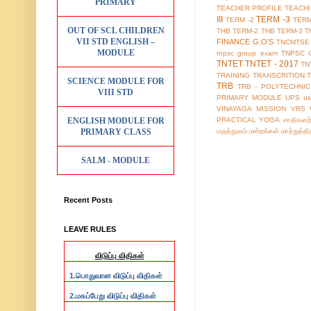
PRIMARY
TEACHER PROFILE
TEACH
III
TERM -3
TERM -2
TERM
OUT OF SCL CHILDREN
THB TERM-2
THB TERM-3
T
VII STD ENGLISH –
FINANCE G.O'S
TNCMTSE
MODULE
tnpsc group exam
TNPSC 
TNTET
TNTET - 2017
TN
TRAINING
TRANSCRITION
SCIENCE MODULE FOR
TRB
TRB - POLYTECHNIC
VIII STD
PRIMARY MODULE
UPS
us
VINAYAGA MISSION
VRS
ENGLISH MODULE FOR
PRACTICAL
YOGA
சாதிகளற
PRIMARY CLASS
மருத்துவம்
மன்றங்கள்
மாற்றுத்த
SALM - MODULE
Recent Posts
LEAVE RULES
விடுப்பு விதிகள்
1.
பொதுவான விடுப்பு விதிகள்
2.
மகப்பேறு விடுப்பு விதிகள்