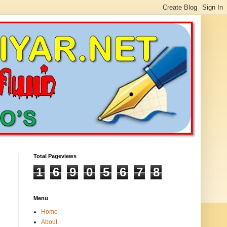
Total Pageviews
1
6
9
0
5
6
7
8
Menu
Home
About