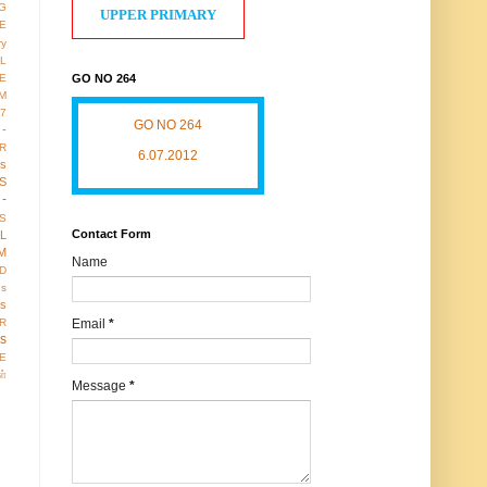
G
UPPER PRIMARY
LE
ry
L
GO NO 264
E
M
17
GO NO 264
 -
R
6.07.2012
us
S
-
S
Contact Form
LL
M
Name
D
gs
ws
Email
*
R
os
E
ள்
Message
*