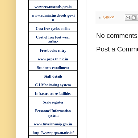
www.ecs.tnscools.gov.in
www.admin.tnschools.gov.i
at
7:46 PM
n
Cost free cycles online
No comments
Cost of free foot wear
online
Post a Comm
Free books entry
www.peps.tn.nic.in
Students enrollment
Staff details
C I Monitoring system
Infrastructure facilities
Scale register
Personnel Information
system
www.tnvelaivaaip.gov.in
http://www.peps.tn.nic.in/