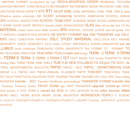
REGULARISATION ORDER
G WRITING FORMAT
recognised by ugc
REMEDIAL TEACHIN
UVATION
REPORT CARD
RESULTS
RETIREMENT
RETIREMENT BOOK
REVISION TIME TAB
RTI
RTE
SA QP
SABL
QUESTIONS
ROAD SAFETY
SABL MATERIAL
SABL TIME TABLE
sala
SCERT
scholarship
Shiksha
sastra university
SBI
SCHOOL ADMISSION
SCHOOL ANNUA
DER
SCHOOL TEAM VISIT
SCHOOL INSPECTION
SCIENCE NEWS
SCOOL ADMISSION AG
SLAS
TY
SGMG
SGSP
SGSP DETAILS
shaala siddhi
SHAALAKOSH
slide show
slip test 10
SL
MATERIAL
SPD
smc
smart class room
society
SPECIAL CASUAL LEAVE
special guide 20
ssa
17
SR ENTRY FORMAT
SSA TRANSFER
sslc
SSLC
SPEECH COMPETITION
SPORTS
SSLC STUDY MATERIAL
WERS
SSLC QUESTION PAPERS
SSLC-2016 KEY ANSWE
sur pl
 SENIORITY
STATE SENIORITY 2014
strike
STUDY MATERIALS
SUPER ANNUATION
LLABUS
TD
tamil certificate
TAMILNADU OPEN UNIVERSITY
TAX FORMS
TC - FORMAT
TERM - 2
TERM - II
TERM 
TEACHING TOOLS
team visit
ING
TEACHING PRACTISE
tengu
TERM II
TERM- 2
TET
TERM- 3
TERM-2
 I
TEXT BOOK
Text books
THANTHI TV NEW
TLM
TLM NEW SYLLABUS
TN DA go's
TN GOV - A
hinking Map
THIRD TERM
TIME TABLE
TNPSC
TNPSC - DEPAETMENTAL EXA
TNPS -DEPARTMENTAL BULLETIN
TNPSC - DEO
TNSCERT
GROUP II A
TNPSC VAO
TNPSC-ANNUAL PLANNER
TNPTF
TNSCHOOL
TNSE
TET 2019
TNTET%CALCULATION
TNTP
TNURSB
TNUSRB
TNUSRB KEY
Tour
TPD
Train timin
transfer - 2017
TRANSFER FORMS
transfer ne
TRANSFER
Transfer Certificate proceedings
TRUST EXAM
upgrade school go
Treasury
Treasury Guide
ugc
UNIT TRANSFER
UPPE
vide
vacant list 2016
video lessons
efull books
V STD TERM II
VI STD LESSON PLAN
WORKBOOK-TERM-2
WORD WALL
WORK BOOK
WORK DONE REGISTER
X SCIENC
்ற சமுதாயம்
தெரிந்துகொள்ளுவோம
தெரிந்துகொள்ளுவோம்
படித்ததில் பிடித்தது
பதிவேடுகள்
பழமொழிக
ிறனாளிகள்