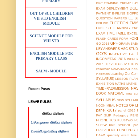
PRIMARY
BRC TRAINING
CREMY LA
DGE
EXAM
DEPLOYMENT
OUT OF SCL CHILDREN
PAYMENT
E-FILING
E-OFFI
VII STD ENGLISH –
EE S
QUESTION PAPERS
ELECTION
EMI
MODULE
EFILING
ENGLISH LEARNING
EN
EXAM TIME TABLE
EXCEL
SCIENCE MODULE FOR
FOR
FLASH CARDS
FORM
VIII STD
GPF
GO-2018
GRAMA SAB
KEY ANSWERS
HSC STUD
GO'S
ENGLISH MODULE FOR
INCENTIVE GO
PRIMARY CLASS
INCOMETAX- 2016
INCRE
2016
ITR VIDEOS
IV STD
I
kalautsav
KAMARAJAR
Kar
SALM - MODULE
Learning Out Co
indicators
SYLLABUS)
LESSON PLAN
EXHIBITION
MATHS
MATHS
NA
TIME -PAERMISSION
Recent Posts
BOOK MATERIAL
new cur
SYLLABUS
NEW SYLLABU
LEAVE RULES
NOTES OF L
NOON MEAL
panel -2017
panel -2019
விடுப்பு விதிகள்
PAY SLIP
Pedagogy
PEN
PHONETICS
P
PLUSTWO
1.
பொதுவான விடுப்பு விதிகள்
SHOW
pr
PRE SCHOOL
PROVIDENT FUND
PUBL
2.
மகப்பேறு விடுப்பு விதிகள்
EXAM
quarterly exam time 