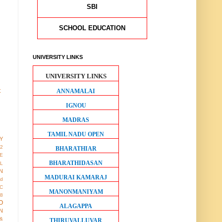
SBI
SCHOOL EDUCATION
UNIVERSITY LINKS
UNIVERSITY LINKS
t
ANNAMALAI
IGNOU
MADRAS
TAMIL NADU OPEN
Y
12
BHARATHIAR
E
BHARATHIDASAN
AL
N
MADURAI KAMARAJ
ed
IC
MANONMANIYAM
8
O
ALAGAPPA
N
&
THIRUVALLUVAR