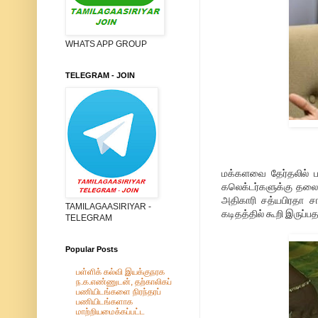
WHATS APP GROUP
TELEGRAM - JOIN
மக்களவை தேர்தலில் ப
கலெக்டர்களுக்கு தலைம
அதிகாரி சத்யபிரதா ச
TAMILAGAASIRIYAR -
கடிதத்தில் கூறி இருப்ப
TELEGRAM
Popular Posts
பள்ளிக் கல்வி இயக்குநரக
ந.க.எண்ணுடன், தற்காலிகப்
பணியிடங்களை நிரந்தரப்
பணியிடங்களாக
மாற்றியமைக்கப்பட்ட