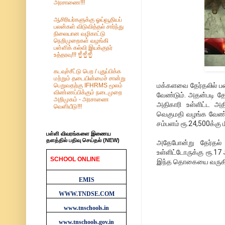
அரசாணை!!!
ஆசிரியர்களுக்கு ஓய்வூதியப்
பலன்கள் விடுவித்தல் சார்ந்து
நிலையான வழிகாட்டு
நெறிமுறைகள் வழங்கி
பள்ளிக் கல்வி இயக்குநர்
உத்தரவு!!! ☝️☝️☝️
கடவுச்சீட்டு பெற / புதுப்பிக்க
மற்றும் தடையின்மைச் சான்று
மக்களவை தேர்தலில் பண
பெறுவதற்கு IFHRMS மூலம்
விண்ணப்பிக்கும் நடைமுறை
வேண்டும். அதன்படி தேர
அறிமுகம் - அரசாணை
அதிகாரி உள்ளிட்ட அத
வெளியீடு!!!
வெகுமதி வழங்க வேண்டு
சம்பளம் ரூ.24,500க்கு
பள்ளி விவரங்களை இணைய
தளத்தில் பதிவு செய்தல் (NEW)
அதேபோன்று தேர்தல் ப
உள்ளிட்டோருக்கு ரூ.17
SCHOOL ONLINE
இந்த தொகையை வருகிற 1
WEBSITES
EMIS
WWW.TNDSE.COM
www.tnschools.in
www.tnschools.gov.in