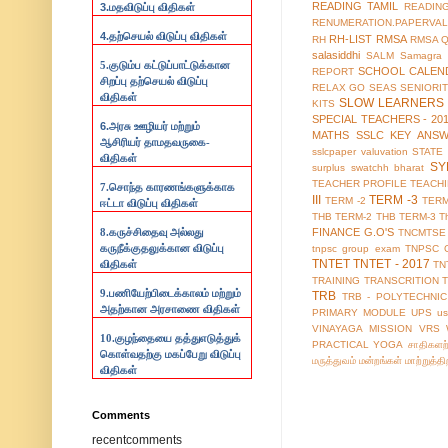
READING TAMIL
3.
READIN
மதவிடுப்பு விதிகள்
RENUMERATION.PAPERVAL
4.
தற்செயல் விடுப்பு விதிகள்
RH-LIST
RMSA
RH
RMSA 
salasiddhi
SALM
Samagra 
5.குடும்ப கட்டுப்பாட்டுக்கான
SCHOOL CALEN
REPORT
சிறப்பு தற்செயல் விடுப்பு
RELAX GO
SEAS
SENIORI
விதிகள்
SLOW LEARNERS 
KITS
SPECIAL TEACHERS - 20
6.
அரசு ஊழியர் மற்றும்
MATHS
SSLC KEY ANS
ஆசிரியர் தாமதவருகை-
sslcpaper valuvation
STATE
விதிகள்
SY
surplus
swatchh bharat
TEACHER PROFILE
TEACH
7.
சொந்த காரணங்களுக்காக
III
TERM -3
TERM -2
TERM
ஈட்டா விடுப்பு விதிகள்
THB TERM-2
THB TERM-3
T
FINANCE G.O'S
8.
கருச்சிதைவு அல்லது
TNCMTSE
கருநீக்குதலுக்கான விடுப்பு
tnpsc group exam
TNPSC 
TNTET
TNTET - 2017
விதிகள்
TN
TRAINING
TRANSCRITION
9.
பணியேற்பிடைக்காலம் மற்றும்
TRB
TRB - POLYTECHNIC
அதற்கான அரசாணை விதிகள்
PRIMARY MODULE
UPS
us
VINAYAGA MISSION
VRS
10.
குழந்தையை தத்துஎடுத்துக்
PRACTICAL
YOGA
சாதிகளற
கொள்வதற்கு மகப்பேறு விடுப்பு
மருத்துவம்
மன்றங்கள்
மாற்றுத்த
விதிகள்
Comments
recentcomments