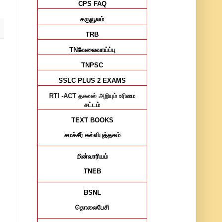
CPS FAQ
கருவூலம்
TRB
TN
வேலைவாய்ப்பு
TNPSC
SSLC PLUS 2 EXAMS
RTI -ACT
தகவல் அறியும் உரிமை
சட்டம்
TEXT BOOKS
சமச்சீர்
கல்விபுத்தகம்
மின்வாரியம்
TNEB
BSNL
தொலைபேசி