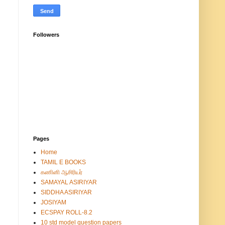
Followers
Pages
Home
TAMIL E BOOKS
கணினி ஆசிரியர்
SAMAYAL ASIRIYAR
SIDDHA ASIRIYAR
JOSIYAM
ECSPAY ROLL-8.2
10 std model question papers