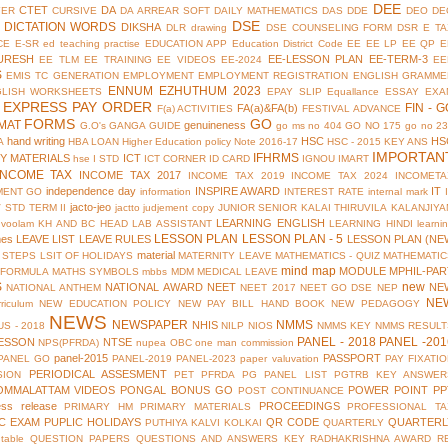
DEE
CTET
DA
YER
CURSIVE
DA ARREAR SOFT
DAILY MATHEMATICS
DAS
DDE
DEO
DE
DSE
DICTATION WORDS
DIKSHA
DLR
drawing
DSE COUNSELING FORM
DSR
E TA
CE
E-SR
ed teaching practise
EDUCATION APP
Education District Code
EE
EE LP
EE QP
E
URESH
EE-LESSON PLAN
EE-TERM-3
EE TLM
EE TRAINING
EE VIDEOS
EE-2024
EE
S
EMIS TC GENERATION
EMPLOYMENT
EMPLOYMENT REGISTRATION
ENGLISH GRAMME
ENNUM EZHUTHUM 2023
GLISH WORKSHEETS
EPAY SLIP
Equallance
ESSAY
EXA
EXPRESS PAY ORDER
FIN - G
FA(a)&FA(b)
F(a) ACTIVITIES
FESTIVAL ADVANCE
FORMS
GO
MAT
genuineness
G.O's
GANGA GUIDE
go ms no 404
GO NO 175
go no 2
hand writing
HSC
HS
A
HBA LOAN
Higher Education policy Note 2016-17
HSC - 2015 KEY ANS
IMPORTAN
IFHRMS
Y MATERIALS
ICT
hse
I STD
ICT CORNER
ID CARD
IGNOU
IMART
INCOME TAX
INCOME TAX 2017
INCOME TAX 2019
INCOME TAX 2024
INCOMETA
independence day
INSPIRE AWARD
IT
MENT GO
information
INTEREST RATE
internal mark
jacto-jeo
V STD TERM II
jactto
judjement copy
JUNIOR SENIOR
KALAI THIRUVILA
KALANJIYA
LEARNING ENGLISH
uvoolam
KH AND BC HEAD
LAB ASSISTANT
LEARNING HINDI
learni
LESSON PLAN
LESSON PLAN - 5
mes
LEAVE LIST
LEAVE RULES
LESSON PLAN (NE
material
 STEPS
LSIT OF HOLIDAYS
MATERNITY LEAVE
MATHEMATICS - QUIZ
MATHEMATIC
mind map
MODULE
MPHIL-PAR
 FORMULA
MATHS SYMBOLS
mbbs
MDM
MEDICAL LEAVE
S
new
NATIONAL AWARD
NEET
NE
NATIONAL ANTHEM
NEET 2017
NEET GO DSE
NEP
NE
riculum
NEW EDUCATION POLICY
NEW PAY BILL HAND BOOK
NEW PEDAGOGY
NEWS
NEWSPAPER
NMMS
NHIS
S - 2018
NILP
NIOS
NMMS KEY
NMMS RESULT
PANEL - 2018
PANEL -201
ESSON
NTSE
NPS(PFRDA)
nupea
OBC
one man commission
panel-2015
PASSPORT
PANEL GO
PANEL-2019
PANEL-2023
paper valuvation
PAY FIXATI
PERIODICAL ASSESMENT
SION
PET
PFRDA
PG PANEL LIST
PGTRB KEY ANSWER
OMMALATTAM VIDEOS
PONGAL BONUS GO
POWER POINT
PP
POST CONTINUANCE
ess release
PROCEEDINGS
PRIMARY HM
PRIMARY MATERIALS
PROFESSIONAL TA
IC EXAM
PUPLIC HOLIDAYS
QR CODE
QUARTERL
PUTHIYA KALVI KOLKAI
QUARTERLY
table
QUESTION PAPERS
QUESTIONS AND ANSWERS KEY
RADHAKRISHNA AWARD
R