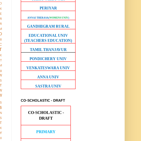
O
PERIYAR
X
E
ANNAI THERASA
(
WOMENS UNIV
)
R
R
GANDHIGRAM RURAL
M
O
EDUCATIONAL UNIV
38
(TEACHERS EDUCATION)
C
T
TAMIL THANJAVUR
X
PONDICHERY UNIV
IT
M
VENKATESWARA UNIV
ng
W
ANNA UNIV
S
T
SASTRA UNIV
W
W
CO-SCHOLASTIC - DRAFT
S
6
CO-SCHOLASTIC -
ON
DRAFT
S
T
X
PRIMARY
Y
BI