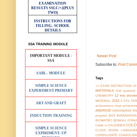
EXAMINATION
RESULTS
SSLC/+2(PLUS
TWO)
INSTRUCTIONS FOR
FILLING– SCHOOL
DETAILS
SSA TRAINING MODULE
IMPORTANT MODULE -
Newer Post
SSA
Subscribe to:
Post Comm
SABL - MODULE
Tags
SIMPLE SCIENCE
+1 EXAM INSTRUCTION
10
EXPERIMENT-PRIMARY
MATERIALS
10th quarterl
12 key answe
CHEMISTRY
2019
MATERIAL
3 STD TER
ART AND GRAFT
achievement chart
achieveme
ANDROID
ANGANWADI
AN
INDUCTION TRAINING
program
BAS
BAVANISAGA
BIOMATRIC
BONGAL PONU
C
CCE
Cable tv
CALENDER
SIMPLE SCIENCE
CLASS ROOM LANGAUG
EXPIRIMENT- UP
CONSOLIDATE
CONSOLIDA