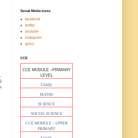
Social Media Icons
facebook
twitter
youtube
instagram
gplus
CCE
CCE MODULE –PRIMARY
ட
LEVEL
்
TAMIL
ள
MATHS
SCIENCE
SOCIAL SCIENCE
CCE MODULE – UPPER
PRIMARY