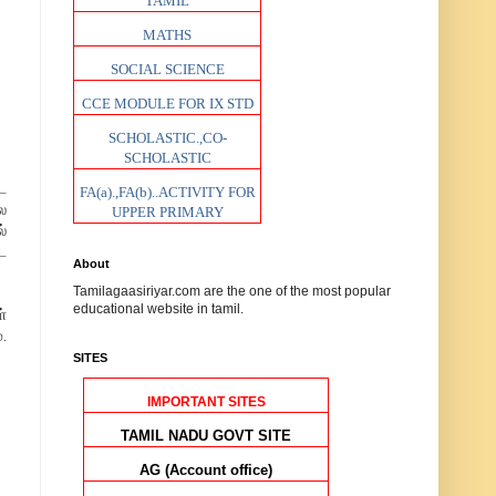
TAMIL
MATHS
SOCIAL SCIENCE
CCE MODULE FOR IX STD
SCHOLASTIC.,CO-
SCHOLASTIC
ட
FA(a).,FA(b)..ACTIVITY FOR
ல
UPPER PRIMARY
்
ை
About
Tamilagaasiriyar.com are the one of the most popular
educational website in tamil.
்
.
SITES
IMPORTANT SITES
TAMIL NADU GOVT SITE
AG (Account office)