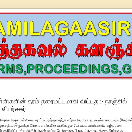
்ளிகளின் தரம் தரைமட்டமாகி விட்டது:- நாஞ்சில்
 விமர்சகர்
 நிகராக அரசு பள்ளியை தரம் உயர்த்துவதற்கு எந்தவிதமான நடவடிக்கையையும் இவர்கள
த்தில் இருக்கிற அரசு பள்ளிகளில் பாதிக்கும் மேற்பட்ட பள்ளிகளில் கழிப்பறை
 குறிப்பிட்ட சில ஆசிரியர்கள் ஓய்வு பெற்றதற்கு பிறகு அந்த இடத்தை நிரப்புவது