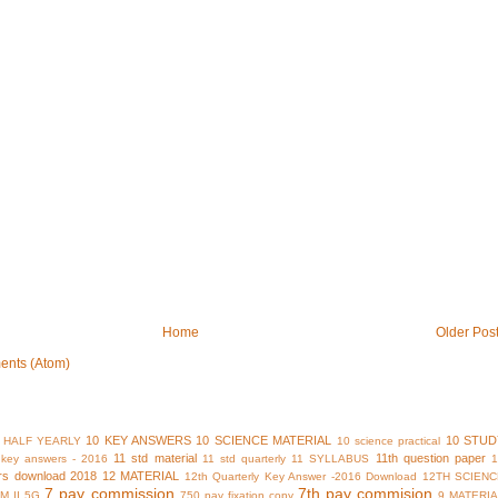
Home
Older Pos
ents (Atom)
10 KEY ANSWERS
10 SCIENCE MATERIAL
10 STUD
 HALF YEARLY
10 science practical
11 std material
11th question paper
y key answers - 2016
11 std quarterly
11 SYLLABUS
rs download 2018
12 MATERIAL
12th Quarterly Key Answer -2016 Download
12TH SCIENC
7 pay commission
7th pay commision
M II
5G
750 pay fixation copy
9 MATERI