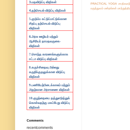
3.
மதவிடுப்பு விதிகள்
PRACTICAL
YOGA
சாதிகளற
மருத்துவம்
மன்றங்கள்
மாற்றுத்த
4.
தற்செயல் விடுப்பு விதிகள்
5.குடும்ப கட்டுப்பாட்டுக்கான
சிறப்பு தற்செயல் விடுப்பு
விதிகள்
6.
அரசு ஊழியர் மற்றும்
ஆசிரியர் தாமதவருகை-
விதிகள்
7.
சொந்த காரணங்களுக்காக
ஈட்டா விடுப்பு விதிகள்
8.
கருச்சிதைவு அல்லது
கருநீக்குதலுக்கான விடுப்பு
விதிகள்
9.
பணியேற்பிடைக்காலம் மற்றும்
அதற்கான அரசாணை விதிகள்
10.
குழந்தையை தத்துஎடுத்துக்
கொள்வதற்கு மகப்பேறு விடுப்பு
விதிகள்
Comments
recentcomments