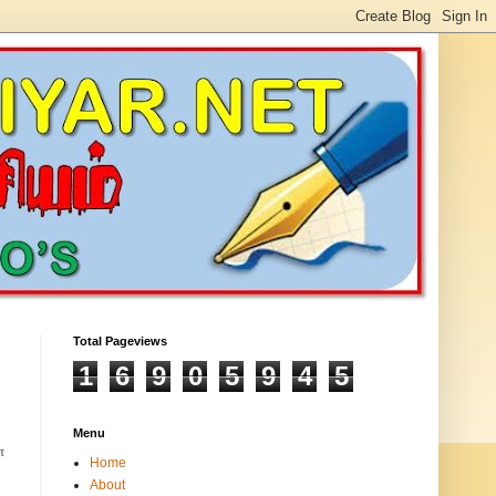
Total Pageviews
1
6
9
0
5
9
4
5
Menu
்
Home
About