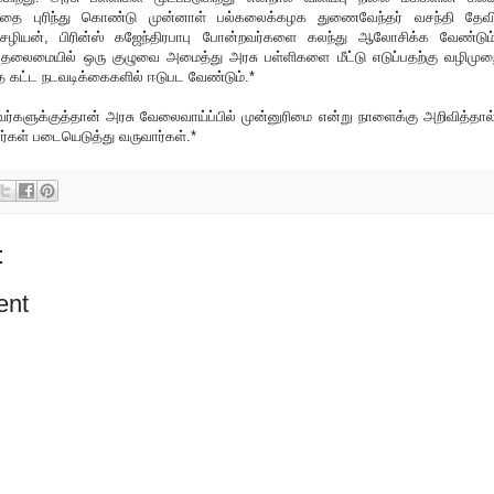
. இதை புரிந்து கொண்டு முன்னாள் பல்கலைக்கழக துணைவேந்தர் வசந்தி தேவி
செழியன், பிரின்ஸ் கஜேந்திரபாபு போன்றவர்களை கலந்து ஆலோசிக்க வேண்டும்
் தலைமையில் ஒரு குழுவை அமைத்து அரசு பள்ளிகளை மீட்டு எடுப்பதற்கு வழிமுற
த கட்ட நடவடிக்கைகளில் ஈடுபட வேண்டும்.*
ர்களுக்குத்தான் அரசு வேலைவாய்ப்பில் முன்னுரிமை என்று நாளைக்கு அறிவித்தால்
்கள் படையெடுத்து வருவார்கள்.*
:
ent