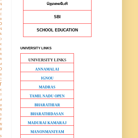
தொலைபேசி
N
ed
IC
SBI
8
O
N
SCHOOL EDUCATION
&
O
X
UNIVERSITY LINKS
E
R
R
UNIVERSITY LINKS
M
O
ANNAMALAI
38
IGNOU
C
T
MADRAS
X
IT
TAMIL NADU OPEN
M
BHARATHIAR
ng
W
BHARATHIDASAN
S
T
MADURAI KAMARAJ
W
W
MANONMANIYAM
S