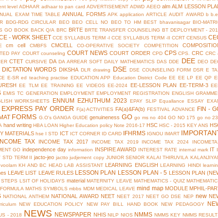
alm
ALM LESSON PLA
nt level
ADHAAR
adhaar to pan card
ADVERTISEMENT
ADWD
AEEO
ANNUAL FORMS
NUAL EXAM TIME TABLE
APK
application
ARTICLE
AUDIT
AWARD
b
b.
R
BDG-RDG CIRCULAR
BEO
BEO CELL NO
BEO TO HM
BEST
bhavanisagar
BIO-MATR
BRTE
S GO
BOOK BACK Q/A
BRC
BRTE TRANSFER COUNSELING
BT DEPLOYMENT - 201
CE - WORK SHEET
CE
CCE SYLLABUS TERM -I
CCE SYLLABUS TERM -II
CCRT
CENSUS
cm cell
CMCELL
COMPOSITIO
E
CMBFS
CO-OPERATIVE SOCIETY
COMPETITION
COURT NEWS
CPS
COURT ORDER
CRC
TED PAY COURT
counseling
CPD
CPS.
CRC 
DEE
CTET
DA
YER
CURSIVE
DA ARREAR SOFT
DAILY MATHEMATICS
DAS
DDE
DEO
DE
DSE
DICTATION WORDS
DIKSHA
DLR
drawing
DSE COUNSELING FORM
DSR
E TA
CE
E-SR
ed teaching practise
EDUCATION APP
Education District Code
EE
EE LP
EE QP
E
URESH
EE-LESSON PLAN
EE-TERM-3
EE TLM
EE TRAINING
EE VIDEOS
EE-2024
EE
S
EMIS TC GENERATION
EMPLOYMENT
EMPLOYMENT REGISTRATION
ENGLISH GRAMME
ENNUM EZHUTHUM 2023
GLISH WORKSHEETS
EPAY SLIP
Equallance
ESSAY
EXA
EXPRESS PAY ORDER
FIN - G
FA(a)&FA(b)
F(a) ACTIVITIES
FESTIVAL ADVANCE
FORMS
GO
MAT
genuineness
G.O's
GANGA GUIDE
go ms no 404
GO NO 175
go no 2
hand writing
HSC
HS
A
HBA LOAN
Higher Education policy Note 2016-17
HSC - 2015 KEY ANS
IMPORTAN
IFHRMS
Y MATERIALS
ICT
hse
I STD
ICT CORNER
ID CARD
IGNOU
IMART
INCOME TAX
INCOME TAX 2017
INCOME TAX 2019
INCOME TAX 2024
INCOMETA
independence day
INSPIRE AWARD
IT
MENT GO
information
INTEREST RATE
internal mark
jacto-jeo
V STD TERM II
jactto
judjement copy
JUNIOR SENIOR
KALAI THIRUVILA
KALANJIYA
LEARNING ENGLISH
uvoolam
KH AND BC HEAD
LAB ASSISTANT
LEARNING HINDI
learni
LESSON PLAN
LESSON PLAN - 5
mes
LEAVE LIST
LEAVE RULES
LESSON PLAN (NE
material
 STEPS
LSIT OF HOLIDAYS
MATERNITY LEAVE
MATHEMATICS - QUIZ
MATHEMATIC
mind map
MODULE
MPHIL-PAR
 FORMULA
MATHS SYMBOLS
mbbs
MDM
MEDICAL LEAVE
S
new
NATIONAL AWARD
NEET
NE
NATIONAL ANTHEM
NEET 2017
NEET GO DSE
NEP
NE
riculum
NEW EDUCATION POLICY
NEW PAY BILL HAND BOOK
NEW PEDAGOGY
NEWS
NEWSPAPER
NMMS
NHIS
S - 2018
NILP
NIOS
NMMS KEY
NMMS RESULT