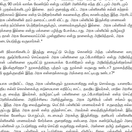
ு 90 மார்க் வாங்க வேண்டும் என்று பயிற்சி அளிக்கிற எந்த திட்டமும் அரசிடமும்
 முதல்வர்களிடமும் இல்லை. தரம் குறைந்து விட்ட அரசு பள்ளிகளில் கல்வி கற்றால்
திர்காலம் இல்லை என்ற பெற்றோர்களின் கவலைக்கு தீர்வு காண்பதற்கு இந்த அரசிடம
அரசு பள்ளிகளின் தரம் தரைமட்டமாகி விட்டது. அரசு பள்ளியில் இருக்கிற மாணவன்
ன்ற நம்பிக்கை பெற்றோர்களுக்கும், மாணவர்களுக்கும் இல்லை. அரசு பள்ளிகள் மீத
 அக்கறை இல்லை என்று மக்களை பழித்து பேசக்கூடாது. அரசு பள்ளியில் தமிழ்வழி
 தான் அரசு வேலைவாய்ப்பில் முன்னுரிமை என்று நாளைக்கு அறிவித்தால், அரசு
படையெடுத்து வருவார்கள்.*
பள்ளி நிர்வாகிகளிடம் இருந்து கையூட்டு பெற்று கொண்டு அந்த பள்ளிகளை வா
தை துஷ்பிரயோகம் செய்வதால் அரசு பள்ளிகளை மூடப்போகிறோம் என்று அறிவித்த
ான் பள்ளிகளை மூடிவிட்டு நூலகமாக்க போகிறோம் என்று அறிவித்திருக்கிறார்கள்
ு இயங்குகிறதா? நூலகத்திற்கு புத்தம் புது நூல்கள் வருவது உண்டா? நூலகத்திற்க
நிதி ஒதுக்குவதில் இந்த அரசு என்றைக்காவது அக்கறை காட்டியது உண்டா?*
யாக மாறிவிட்ட பிறகு அரசு பள்ளிகளும் நூலகமாகிறது என்று சொல்வது. யாரைய
ுதிய கல்வி கொள்கைக்கு கடுமையான எதிர்ப்பு காட்ட தவறிய இவர்கள், மாநில அரசின
டகு வைத்த இவர்கள், தமிழ்நாட்டின் பள்ளிகளை மூடப்போகிறார்கள் என்ற செய்த
ளிக்கவில்லை. அதிர்ச்சியை அளித்துள்ளது. அரசு ஆசிரியர் பள்ளி சங்கம் ஒர
ை இந்த அரசு மீது வைத்துள்ளது. மெட்ரிக் பள்ளியில் மாணவர்கள் ேசருவதற்கு எல்ல
ப்பது இந்த அரசு தான் என்ற குற்றச்சாட்டை அவர்கள் வைத்திருக்கிறார்கள். இந்
் சொல்ல வேண்டிய பொறுப்பும், கடமையும் அரசுக்கு இருக்கிறது. தனியார் பள்ளிகளில
பள்ளிகளில் மாணவர்கள் சேர்க்கை குறைகிறது என்பதை அரசு கண்டுபிடித்தும் அத
்பள்ளிகள் மூடப்படுகிறது என்ற செய்தி வருகிறது என்றால், அன்னை தமிழ் தன்னுடை
கிறது. அரசு பள்ளிகள் மூடப்படுகிறது என்றால் விளிம்பு நிலை மக்களின் கல்வ