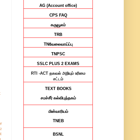
AG (Account office)
CPS FAQ
கருவூலம்
TRB
TN
வேலைவாய்ப்பு
TNPSC
SSLC PLUS 2 EXAMS
RTI -ACT
தகவல் அறியும் உரிமை
சட்டம்
TEXT BOOKS
t
சமச்சீர்
கல்விபுத்தகம்
மின்வாரியம்
TNEB
Y
12
BSNL
E
AL