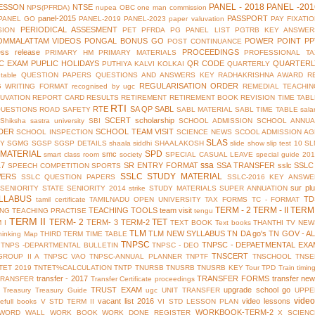
PANEL - 2018
PANEL -201
ESSON
NTSE
NPS(PFRDA)
nupea
OBC
one man commission
panel-2015
PASSPORT
PANEL GO
PANEL-2019
PANEL-2023
paper valuvation
PAY FIXATI
PERIODICAL ASSESMENT
SION
PET
PFRDA
PG PANEL LIST
PGTRB KEY ANSWER
OMMALATTAM VIDEOS
PONGAL BONUS GO
POWER POINT
PP
POST CONTINUANCE
ess release
PROCEEDINGS
PRIMARY HM
PRIMARY MATERIALS
PROFESSIONAL TA
IC EXAM
PUPLIC HOLIDAYS
QR CODE
QUARTERL
PUTHIYA KALVI KOLKAI
QUARTERLY
table
QUESTION PAPERS
QUESTIONS AND ANSWERS KEY
RADHAKRISHNA AWARD
R
REGULARISATION ORDER
G WRITING FORMAT
recognised by ugc
REMEDIAL TEACHIN
UVATION
REPORT CARD
RESULTS
RETIREMENT
RETIREMENT BOOK
REVISION TIME TAB
RTI
RTE
SA QP
SABL
QUESTIONS
ROAD SAFETY
SABL MATERIAL
SABL TIME TABLE
sala
SCERT
scholarship
Shiksha
sastra university
SBI
SCHOOL ADMISSION
SCHOOL ANNUA
DER
SCHOOL TEAM VISIT
SCHOOL INSPECTION
SCIENCE NEWS
SCOOL ADMISSION AG
SLAS
TY
SGMG
SGSP
SGSP DETAILS
shaala siddhi
SHAALAKOSH
slide show
slip test 10
SL
MATERIAL
SPD
smc
smart class room
society
SPECIAL CASUAL LEAVE
special guide 20
ssa
17
SR ENTRY FORMAT
SSA TRANSFER
sslc
SSLC
SPEECH COMPETITION
SPORTS
SSLC STUDY MATERIAL
WERS
SSLC QUESTION PAPERS
SSLC-2016 KEY ANSWE
sur pl
 SENIORITY
STATE SENIORITY 2014
strike
STUDY MATERIALS
SUPER ANNUATION
LLABUS
TD
tamil certificate
TAMILNADU OPEN UNIVERSITY
TAX FORMS
TC - FORMAT
TERM - 2
TERM - II
TERM 
TEACHING TOOLS
team visit
ING
TEACHING PRACTISE
tengu
TERM II
TERM- 2
TET
TERM- 3
TERM-2
 I
TEXT BOOK
Text books
THANTHI TV NEW
TLM
TLM NEW SYLLABUS
TN DA go's
TN GOV - A
hinking Map
THIRD TERM
TIME TABLE
TNPSC
TNPSC - DEPAETMENTAL EXA
TNPS -DEPARTMENTAL BULLETIN
TNPSC - DEO
TNSCERT
GROUP II A
TNPSC VAO
TNPSC-ANNUAL PLANNER
TNPTF
TNSCHOOL
TNSE
TET 2019
TNTET%CALCULATION
TNTP
TNURSB
TNUSRB
TNUSRB KEY
Tour
TPD
Train timin
transfer - 2017
TRANSFER FORMS
transfer ne
TRANSFER
Transfer Certificate proceedings
TRUST EXAM
upgrade school go
Treasury
Treasury Guide
ugc
UNIT TRANSFER
UPPE
vide
vacant list 2016
video lessons
efull books
V STD TERM II
VI STD LESSON PLAN
WORKBOOK-TERM-2
WORD WALL
WORK BOOK
WORK DONE REGISTER
X SCIENC