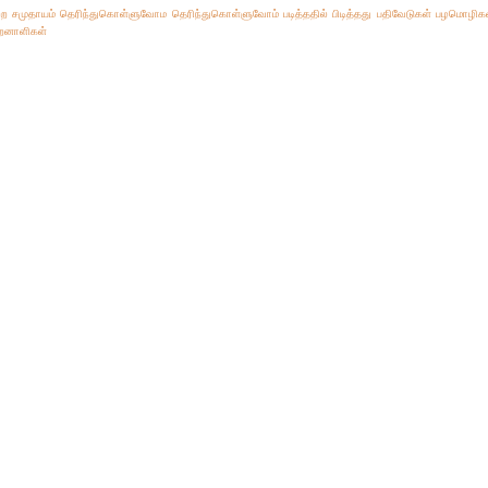
்ற சமுதாயம்
தெரிந்துகொள்ளுவோம
தெரிந்துகொள்ளுவோம்
படித்ததில் பிடித்தது
பதிவேடுகள்
பழமொழிக
ிறனாளிகள்