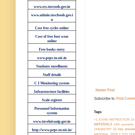
www.ecs.tnscools.gov.in
www.admin.tnschools.gov.i
n
Cost free cycles online
Cost of free foot wear
online
Free books entry
www.peps.tn.nic.in
Students enrollment
Staff details
C I Monitoring system
Newer Post
Infrastructure facilities
Subscribe to:
Post Comm
Scale register
Personnel Information
Tags
system
+1 EXAM INSTRUCTION
10
www.tnvelaivaaip.gov.in
MATERIALS
10th quarterl
12 key answe
CHEMISTRY
http://www.peps.tn.nic.in/
2019
MATERIAL
3 STD TER