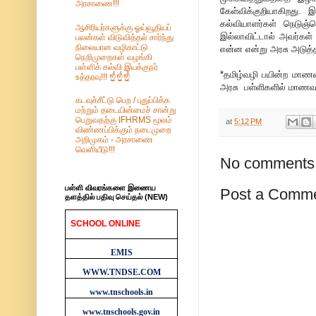
அரசாணை!!!
கேள்விக்குறியாகிறது
கல்வியாளர்கள் நெடுஞ்
ஆசிரியர்களுக்கு ஓய்வூதியப்
இல்லாவிட்டால் அவர்கள
பலன்கள் விடுவித்தல் சார்ந்து
நிலையான வழிகாட்டு
என்ன என்று அரசு அடுத்
நெறிமுறைகள் வழங்கி
பள்ளிக் கல்வி இயக்குநர்
*தமிழ்வழி பயின்ற மாணவ
உத்தரவு!!! ☝️☝️☝️
அரசு பள்ளிகளில் மாணவர
கடவுச்சீட்டு பெற / புதுப்பிக்க
மற்றும் தடையின்மைச் சான்று
பெறுவதற்கு IFHRMS மூலம்
at
5:12 PM
விண்ணப்பிக்கும் நடைமுறை
அறிமுகம் - அரசாணை
வெளியீடு!!!
No comments
பள்ளி விவரங்களை இணைய
Post a Comm
தளத்தில் பதிவு செய்தல் (NEW)
SCHOOL ONLINE
WEBSITES
EMIS
WWW.TNDSE.COM
www.tnschools.in
www.tnschools.gov.in