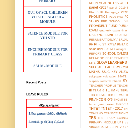
PRIMARY
NOTES OF L
NOON MEAL
panel -2017
panel -2019
OUT OF SCL CHILDREN
PAY SLIP
Pedagogy
PEN
PHONETICS
P
VII STD ENGLISH –
PLUSTWO
SHOW
pr
MODULE
PRE SCHOOL
PROVIDENT FUND
PUBL
EXAM
quarterly exam time 
SCIENCE MODULE FOR
READING TAMIL
READIN
VIII STD
RENUMERATION.PAPERVAL
RH-LIST
RMSA
RH
RMSA 
salasiddhi
SALM
Samagra 
ENGLISH MODULE FOR
SCHOOL CALEN
REPORT
PRIMARY CLASS
RELAX GO
SEAS
SENIORI
SLOW LEARNERS 
KITS
SALM - MODULE
SPECIAL TEACHERS - 20
MATHS
SSLC KEY ANS
sslcpaper valuvation
STATE
SY
surplus
swatchh bharat
Recent Posts
TEACHER PROFILE
TEACH
III
TERM -3
TERM -2
TERM
LEAVE RULES
THB TERM-2
THB TERM-3
T
FINANCE G.O'S
TNCMTSE
tnpsc group exam
TNPSC 
விடுப்பு விதிகள்
TNTET
TNTET - 2017
TN
1.
TRAINING
TRANSCRITION
பொதுவான விடுப்பு விதிகள்
TRB
TRB - POLYTECHNIC
2.
மகப்பேறு விடுப்பு விதிகள்
PRIMARY MODULE
UPS
us
VINAYAGA MISSION
VRS