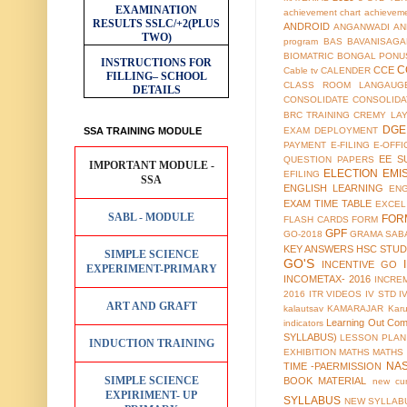
EXAMINATION
achievement chart
achieveme
RESULTS
SSLC/+2(PLUS
ANDROID
ANGANWADI
AN
TWO)
program
BAS
BAVANISAGA
BIOMATRIC
BONGAL PONU
INSTRUCTIONS FOR
C
CCE
Cable tv
CALENDER
FILLING– SCHOOL
CLASS ROOM LANGAUG
DETAILS
CONSOLIDATE
CONSOLIDA
BRC TRAINING
CREMY LA
DGE
SSA TRAINING MODULE
EXAM
DEPLOYMENT
PAYMENT
E-FILING
E-OFFI
EE S
QUESTION PAPERS
IMPORTANT MODULE -
ELECTION
EMI
EFILING
SSA
ENGLISH LEARNING
EN
EXAM TIME TABLE
EXCEL
SABL - MODULE
FOR
FLASH CARDS
FORM
GPF
GO-2018
GRAMA SAB
KEY ANSWERS
HSC STUD
SIMPLE SCIENCE
GO'S
INCENTIVE GO
EXPERIMENT-PRIMARY
INCOMETAX- 2016
INCRE
2016
ITR VIDEOS
IV STD
I
ART AND GRAFT
kalautsav
KAMARAJAR
Kar
Learning Out Co
indicators
SYLLABUS)
LESSON PLAN
INDUCTION TRAINING
EXHIBITION
MATHS
MATHS
NA
TIME -PAERMISSION
SIMPLE SCIENCE
BOOK MATERIAL
new cur
EXPIRIMENT- UP
SYLLABUS
NEW SYLLABU