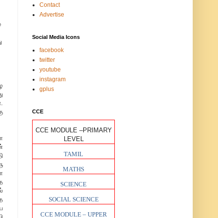
Contact
Advertise
்
Social Media Icons
ு
facebook
twitter
youtube
instagram
ழ
gplus
ு
.
ு
CCE
CCE MODULE –PRIMARY
ோ
LEVEL
்
TAMIL
ி
ு
MATHS
ா
த
SCIENCE
்
ை
SOCIAL SCIENCE
ய
CCE MODULE – UPPER
ி