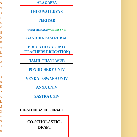
ALAGAPPA
6
ON
THIRUVALLUVAR
S
T
PERIYAR
X
Y
ANNAI THERASA
(
WOMENS UNIV
)
BI
G
GANDHIGRAM RURAL
LE
EDUCATIONAL UNIV
ry
(TEACHERS EDUCATION)
L
E
TAMIL THANJAVUR
M
17
PONDICHERY UNIV
 -
R
VENKATESWARA UNIV
us
S
ANNA UNIV
-
SASTRA UNIV
S
LL
M
CO-SCHOLASTIC - DRAFT
D
gs
ws
CO-SCHOLASTIC -
R
DRAFT
os
E