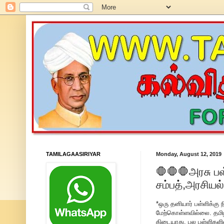
TAMILAGAASIRIYAR
Monday, August 12, 2019
🛑🛑🛑அரசு பள
சம்பத்,அரசியல்
*ஒரு தனியார் பள்ளிக்கு
மேற்கொள்ளவில்லை. தமிழக
கிடையாது. பல பள்ளிகளில்