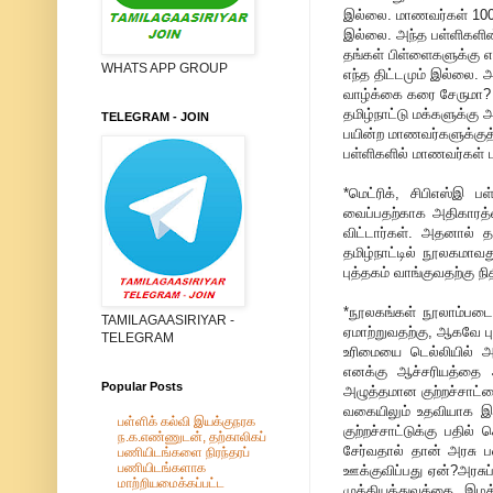
இல்லை. மாணவர்கள் 100க்க
இல்லை. அந்த பள்ளிகளின்
தங்கள் பிள்ளைகளுக்கு எ
WHATS APP GROUP
எந்த திட்டமும் இல்லை. 
வாழ்க்கை கரை சேருமா? எ
தமிழ்நாட்டு மக்களுக்கு
TELEGRAM - JOIN
பயின்ற மாணவர்களுக்குத்
பள்ளிகளில் மாணவர்கள் 
*மெட்ரிக், சிபிஎஸ்இ 
வைப்பதற்காக அதிகாரத்
விட்டார்கள். அதனால் த
தமிழ்நாட்டில் நூலகமாவத
புத்தகம் வாங்குவதற்கு 
*நூலகங்கள் நூலாம்படை
TAMILAGAASIRIYAR -
ஏமாற்றுவதற்கு, ஆகவே ப
TELEGRAM
உரிமையை டெல்லியில் அ
எனக்கு ஆச்சரியத்தை அ
Popular Posts
அழுத்தமான குற்றச்சாட்ட
வகையிலும் உதவியாக இரு
பள்ளிக் கல்வி இயக்குநரக
குற்றச்சாட்டுக்கு பதில
ந.க.எண்ணுடன், தற்காலிகப்
சேர்வதால் தான் அரசு 
பணியிடங்களை நிரந்தரப்
பணியிடங்களாக
ஊக்குவிப்பது ஏன்?அரசுப
மாற்றியமைக்கப்பட்ட
முக்கியத்துவத்தை இழக்