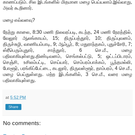
காணப்படும். சில இடங்களில் மிதமான மழை பெய்யலாம்.இவ்வாறு,
அவர் கூறினார்.
மழை எவ்வளவு?
நேற்று காலை, 8:30 மணி நிலவரப்படி, கடந்த, 24 மணி நேரத்தில்,
வேலுார் ஆலங்காயம், 15; திருப்பத்துார், 10; திருப்புவனம்,
திருச்சுழி, வாணியம்பாடி, 9; ஆம்பூர், 8; மதுராந்தகம், புதுச்சேரி, 7;
ஸ்ரீபெரும்புதுார், சாத்துார், 6 செ.மீ., மழை
பதிவாகியுள்ளது.திண்டிவனம், செங்கல்பட்டு, 5; ஒட்டப்பிடாரம்,
செஞ்சி, உசிலம்பட்டி, செய்யார், செம்பரம்பாக்கம், பூந்தமல்லி,
போளூர், பரங்கிப்பேட்டை, கடலுார், திருவள்ளூர், தாம்பரம், 4 செ.மீ.,
மழை பெய்துள்ளது. மற்ற இடங்களில், 3 செ.மீ., வரை மழை
பதிவாகியுள்ளது.
at
5:52 PM
Share
No comments: