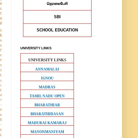
தொலைபேசி
W
S
T
SBI
W
W
SCHOOL EDUCATION
S
6
ON
S
UNIVERSITY LINKS
T
X
UNIVERSITY LINKS
Y
BI
ANNAMALAI
G
LE
IGNOU
ry
L
MADRAS
E
M
TAMIL NADU OPEN
17
BHARATHIAR
 -
R
BHARATHIDASAN
us
S
MADURAI KAMARAJ
-
S
MANONMANIYAM
LL