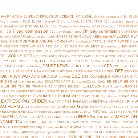
10 KEY ANSWERS
10 SCIENCE MATERIAL
10 STUD
 HALF YEARLY
10 science practical
11 std material
11th question paper
y key answers - 2016
11 std quarterly
11 SYLLABUS
rs download 2018
12 MATERIAL
12th Quarterly Key Answer -2016 Download
12TH SCIENC
7 pay commission
7th pay commision
M II
5G
750 pay fixation copy
9 MATERI
alm
ALM LESSON PLA
nt level
ADHAAR
adhaar to pan card
ADVERTISEMENT
ADWD
AEEO
ANNUAL FORMS
NUAL EXAM TIME TABLE
APK
application
ARTICLE
AUDIT
AWARD
b
b.
R
BDG-RDG CIRCULAR
BEO
BEO CELL NO
BEO TO HM
BEST
bhavanisagar
BIO-MATR
BRTE
S GO
BOOK BACK Q/A
BRC
BRTE TRANSFER COUNSELING
BT DEPLOYMENT - 201
CE - WORK SHEET
CE
CCE SYLLABUS TERM -I
CCE SYLLABUS TERM -II
CCRT
CENSUS
cm cell
CMCELL
COMPOSITIO
E
CMBFS
CO-OPERATIVE SOCIETY
COMPETITION
COURT NEWS
CPS
COURT ORDER
CRC
TED PAY COURT
counseling
CPD
CPS.
CRC 
DEE
CTET
DA
YER
CURSIVE
DA ARREAR SOFT
DAILY MATHEMATICS
DAS
DDE
DEO
DE
DSE
DICTATION WORDS
DIKSHA
DLR
drawing
DSE COUNSELING FORM
DSR
E TA
CE
E-SR
ed teaching practise
EDUCATION APP
Education District Code
EE
EE LP
EE QP
E
URESH
EE-LESSON PLAN
EE-TERM-3
EE TLM
EE TRAINING
EE VIDEOS
EE-2024
EE
S
EMIS TC GENERATION
EMPLOYMENT
EMPLOYMENT REGISTRATION
ENGLISH GRAMME
ENNUM EZHUTHUM 2023
GLISH WORKSHEETS
EPAY SLIP
Equallance
ESSAY
EXA
EXPRESS PAY ORDER
FIN - G
FA(a)&FA(b)
F(a) ACTIVITIES
FESTIVAL ADVANCE
FORMS
GO
MAT
genuineness
G.O's
GANGA GUIDE
go ms no 404
GO NO 175
go no 2
hand writing
HSC
HS
A
HBA LOAN
Higher Education policy Note 2016-17
HSC - 2015 KEY ANS
IMPORTAN
IFHRMS
Y MATERIALS
ICT
hse
I STD
ICT CORNER
ID CARD
IGNOU
IMART
INCOME TAX
INCOME TAX 2017
INCOME TAX 2019
INCOME TAX 2024
INCOMETA
independence day
INSPIRE AWARD
IT
MENT GO
information
INTEREST RATE
internal mark
jacto-jeo
V STD TERM II
jactto
judjement copy
JUNIOR SENIOR
KALAI THIRUVILA
KALANJIYA
LEARNING ENGLISH
uvoolam
KH AND BC HEAD
LAB ASSISTANT
LEARNING HINDI
learni