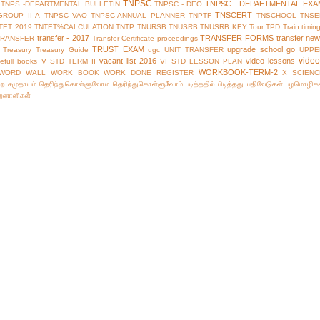
TNPSC
TNPSC - DEPAETMENTAL EXA
TNPS -DEPARTMENTAL BULLETIN
TNPSC - DEO
TNSCERT
GROUP II A
TNPSC VAO
TNPSC-ANNUAL PLANNER
TNPTF
TNSCHOOL
TNSE
TET 2019
TNTET%CALCULATION
TNTP
TNURSB
TNUSRB
TNUSRB KEY
Tour
TPD
Train timin
transfer - 2017
TRANSFER FORMS
transfer ne
TRANSFER
Transfer Certificate proceedings
TRUST EXAM
upgrade school go
Treasury
Treasury Guide
ugc
UNIT TRANSFER
UPPE
vide
vacant list 2016
video lessons
efull books
V STD TERM II
VI STD LESSON PLAN
WORKBOOK-TERM-2
WORD WALL
WORK BOOK
WORK DONE REGISTER
X SCIENC
்ற சமுதாயம்
தெரிந்துகொள்ளுவோம
தெரிந்துகொள்ளுவோம்
படித்ததில் பிடித்தது
பதிவேடுகள்
பழமொழிக
ிறனாளிகள்