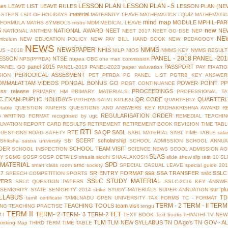
LESSON PLAN
LESSON PLAN - 5
mes
LEAVE LIST
LEAVE RULES
LESSON PLAN (NE
material
 STEPS
LSIT OF HOLIDAYS
MATERNITY LEAVE
MATHEMATICS - QUIZ
MATHEMATIC
mind map
MODULE
MPHIL-PAR
 FORMULA
MATHS SYMBOLS
mbbs
MDM
MEDICAL LEAVE
S
new
NATIONAL AWARD
NEET
NE
NATIONAL ANTHEM
NEET 2017
NEET GO DSE
NEP
NE
riculum
NEW EDUCATION POLICY
NEW PAY BILL HAND BOOK
NEW PEDAGOGY
NEWS
NEWSPAPER
NMMS
NHIS
S - 2018
NILP
NIOS
NMMS KEY
NMMS RESULT
PANEL - 2018
PANEL -201
ESSON
NTSE
NPS(PFRDA)
nupea
OBC
one man commission
panel-2015
PASSPORT
PANEL GO
PANEL-2019
PANEL-2023
paper valuvation
PAY FIXATI
PERIODICAL ASSESMENT
SION
PET
PFRDA
PG PANEL LIST
PGTRB KEY ANSWER
OMMALATTAM VIDEOS
PONGAL BONUS GO
POWER POINT
PP
POST CONTINUANCE
ess release
PROCEEDINGS
PRIMARY HM
PRIMARY MATERIALS
PROFESSIONAL TA
IC EXAM
PUPLIC HOLIDAYS
QR CODE
QUARTERL
PUTHIYA KALVI KOLKAI
QUARTERLY
table
QUESTION PAPERS
QUESTIONS AND ANSWERS KEY
RADHAKRISHNA AWARD
R
REGULARISATION ORDER
G WRITING FORMAT
recognised by ugc
REMEDIAL TEACHIN
UVATION
REPORT CARD
RESULTS
RETIREMENT
RETIREMENT BOOK
REVISION TIME TAB
RTI
RTE
SA QP
SABL
QUESTIONS
ROAD SAFETY
SABL MATERIAL
SABL TIME TABLE
sala
SCERT
scholarship
Shiksha
sastra university
SBI
SCHOOL ADMISSION
SCHOOL ANNUA
DER
SCHOOL TEAM VISIT
SCHOOL INSPECTION
SCIENCE NEWS
SCOOL ADMISSION AG
SLAS
TY
SGMG
SGSP
SGSP DETAILS
shaala siddhi
SHAALAKOSH
slide show
slip test 10
SL
MATERIAL
SPD
smc
smart class room
society
SPECIAL CASUAL LEAVE
special guide 20
ssa
17
SR ENTRY FORMAT
SSA TRANSFER
sslc
SSLC
SPEECH COMPETITION
SPORTS
SSLC STUDY MATERIAL
WERS
SSLC QUESTION PAPERS
SSLC-2016 KEY ANSWE
sur pl
 SENIORITY
STATE SENIORITY 2014
strike
STUDY MATERIALS
SUPER ANNUATION
LLABUS
TD
tamil certificate
TAMILNADU OPEN UNIVERSITY
TAX FORMS
TC - FORMAT
TERM - 2
TERM - II
TERM 
TEACHING TOOLS
team visit
ING
TEACHING PRACTISE
tengu
TERM II
TERM- 2
TET
TERM- 3
TERM-2
 I
TEXT BOOK
Text books
THANTHI TV NEW
TLM
TLM NEW SYLLABUS
TN DA go's
TN GOV - A
hinking Map
THIRD TERM
TIME TABLE