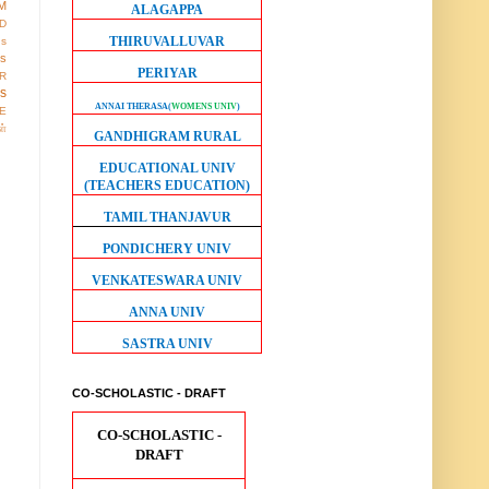
M
ALAGAPPA
D
THIRUVALLUVAR
gs
ws
PERIYAR
R
os
ANNAI THERASA
(
WOMENS UNIV
)
E
ள்
GANDHIGRAM RURAL
EDUCATIONAL UNIV
(TEACHERS EDUCATION)
TAMIL THANJAVUR
PONDICHERY UNIV
VENKATESWARA UNIV
ANNA UNIV
SASTRA UNIV
CO-SCHOLASTIC - DRAFT
CO-SCHOLASTIC -
DRAFT