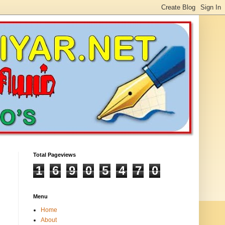
Total Pageviews
1
6
9
0
5
4
7
0
Menu
Home
About