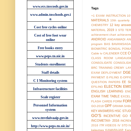
www.ecs.tnscools.gov.in
Tags
www.admin.tnschools.gov.i
+1 EXAM INSTRUCTION
10
n
MATERIALS
10th quarterl
12 key answe
CHEMISTRY
Cost free cycles online
2019
MATERIAL
3 STD TER
achievement chart
achieveme
Cost of free foot wear
ANDROID
online
ANGANWADI
AN
program
BAS
BAVANISAGA
Free books entry
BIOMATRIC
BONGAL PONU
C
CCE
Cable tv
CALENDER
www.peps.tn.nic.in
CLASS ROOM LANGAUG
CONSOLIDATE
CONSOLIDA
Students enrollment
BRC TRAINING
CREMY LA
Staff details
DGE
EXAM
DEPLOYMENT
PAYMENT
E-FILING
E-OFFI
C I Monitoring system
EE S
QUESTION PAPERS
ELECTION
EMI
EFILING
Infrastructure facilities
ENGLISH LEARNING
EN
EXAM TIME TABLE
EXCEL
Scale register
FOR
FLASH CARDS
FORM
Personnel Information
GPF
GO-2018
GRAMA SAB
system
KEY ANSWERS
HSC STUD
GO'S
INCENTIVE GO
www.tnvelaivaaip.gov.in
INCOMETAX- 2016
INCRE
2016
ITR VIDEOS
IV STD
I
http://www.peps.tn.nic.in/
kalautsav
KAMARAJAR
Kar