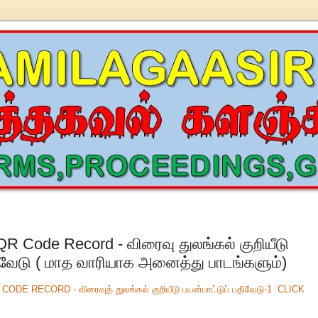
QR Code Record - விரைவு துலங்கல் குறியீடு
ிவேடு ( மாத வாரியாக அனைத்து பாடங்களும்)
 QR CODE RECORD - விரைவுத் துலங்கல் குறியீடு பயன்பாட்டுப் பதிவேடு-1 CLICK