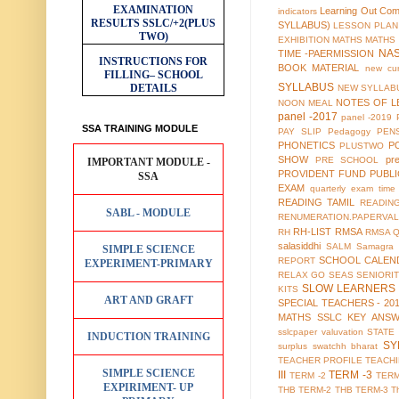
EXAMINATION
Learning Out Co
indicators
RESULTS
SSLC/+2(PLUS
SYLLABUS)
LESSON PLAN
TWO)
EXHIBITION
MATHS
MATHS
NA
TIME -PAERMISSION
INSTRUCTIONS FOR
BOOK MATERIAL
new cur
FILLING– SCHOOL
SYLLABUS
DETAILS
NEW SYLLABU
NOTES OF L
NOON MEAL
panel -2017
panel -2019
SSA TRAINING MODULE
PAY SLIP
Pedagogy
PEN
PHONETICS
P
PLUSTWO
SHOW
pr
PRE SCHOOL
IMPORTANT MODULE -
PROVIDENT FUND
PUBL
SSA
EXAM
quarterly exam time 
READING TAMIL
READIN
SABL - MODULE
RENUMERATION.PAPERVAL
RH-LIST
RMSA
RH
RMSA 
salasiddhi
SALM
Samagra 
SIMPLE SCIENCE
SCHOOL CALEN
REPORT
EXPERIMENT-PRIMARY
RELAX GO
SEAS
SENIORI
SLOW LEARNERS 
KITS
ART AND GRAFT
SPECIAL TEACHERS - 20
MATHS
SSLC KEY ANS
sslcpaper valuvation
STATE
INDUCTION TRAINING
SY
surplus
swatchh bharat
TEACHER PROFILE
TEACH
SIMPLE SCIENCE
III
TERM -3
TERM -2
TERM
EXPIRIMENT- UP
THB TERM-2
THB TERM-3
T