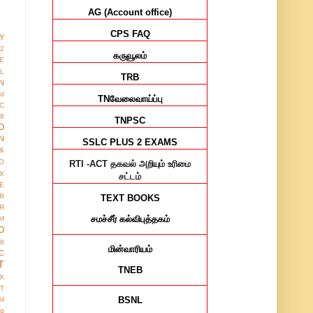
AG (Account office)
CPS FAQ
Y
12
கருவூலம்
E
AL
TRB
N
ed
TN
வேலைவாய்ப்பு
IC
8
TNPSC
O
N
SSLC PLUS 2 EXAMS
&
O
RTI -ACT
தகவல் அறியும் உரிமை
X
சட்டம்
E
R
TEXT BOOKS
R
சமச்சீர்
கல்விபுத்தகம்
M
O
38
மின்வாரியம்
C
T
TNEB
X
IT
BSNL
M
ng