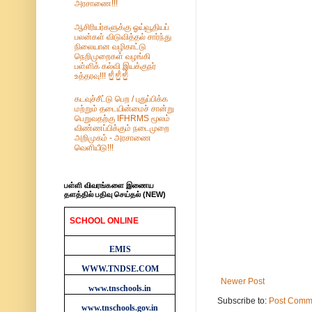
அரசாணை!!!
ஆசிரியர்களுக்கு ஓய்வூதியப்
பலன்கள் விடுவித்தல் சார்ந்து
நிலையான வழிகாட்டு
நெறிமுறைகள் வழங்கி
பள்ளிக் கல்வி இயக்குநர்
உத்தரவு!!! ☝️☝️☝️
கடவுச்சீட்டு பெற / புதுப்பிக்க
மற்றும் தடையின்மைச் சான்று
பெறுவதற்கு IFHRMS மூலம்
விண்ணப்பிக்கும் நடைமுறை
அறிமுகம் - அரசாணை
வெளியீடு!!!
பள்ளி விவரங்களை இணைய
தளத்தில் பதிவு செய்தல் (NEW)
SCHOOL ONLINE
WEBSITES
EMIS
WWW.TNDSE.COM
Newer Post
www.tnschools.in
Subscribe to:
Post Comm
www.tnschools.gov.in