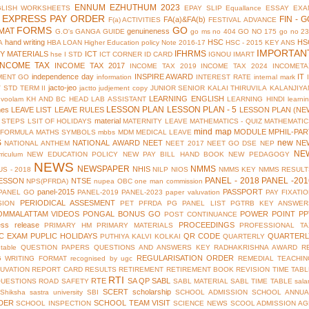
ENNUM EZHUTHUM 2023
GLISH WORKSHEETS
EPAY SLIP
Equallance
ESSAY
EXA
EXPRESS PAY ORDER
FIN - G
FA(a)&FA(b)
F(a) ACTIVITIES
FESTIVAL ADVANCE
FORMS
GO
MAT
genuineness
G.O's
GANGA GUIDE
go ms no 404
GO NO 175
go no 2
hand writing
HSC
HS
A
HBA LOAN
Higher Education policy Note 2016-17
HSC - 2015 KEY ANS
IMPORTAN
IFHRMS
Y MATERIALS
ICT
hse
I STD
ICT CORNER
ID CARD
IGNOU
IMART
INCOME TAX
INCOME TAX 2017
INCOME TAX 2019
INCOME TAX 2024
INCOMETA
independence day
INSPIRE AWARD
IT
MENT GO
information
INTEREST RATE
internal mark
jacto-jeo
V STD TERM II
jactto
judjement copy
JUNIOR SENIOR
KALAI THIRUVILA
KALANJIYA
LEARNING ENGLISH
uvoolam
KH AND BC HEAD
LAB ASSISTANT
LEARNING HINDI
learni
LESSON PLAN
LESSON PLAN - 5
mes
LEAVE LIST
LEAVE RULES
LESSON PLAN (NE
material
 STEPS
LSIT OF HOLIDAYS
MATERNITY LEAVE
MATHEMATICS - QUIZ
MATHEMATIC
mind map
MODULE
MPHIL-PAR
 FORMULA
MATHS SYMBOLS
mbbs
MDM
MEDICAL LEAVE
S
new
NATIONAL AWARD
NEET
NE
NATIONAL ANTHEM
NEET 2017
NEET GO DSE
NEP
NE
riculum
NEW EDUCATION POLICY
NEW PAY BILL HAND BOOK
NEW PEDAGOGY
NEWS
NEWSPAPER
NMMS
NHIS
S - 2018
NILP
NIOS
NMMS KEY
NMMS RESULT
PANEL - 2018
PANEL -201
ESSON
NTSE
NPS(PFRDA)
nupea
OBC
one man commission
panel-2015
PASSPORT
PANEL GO
PANEL-2019
PANEL-2023
paper valuvation
PAY FIXATI
PERIODICAL ASSESMENT
SION
PET
PFRDA
PG PANEL LIST
PGTRB KEY ANSWER
OMMALATTAM VIDEOS
PONGAL BONUS GO
POWER POINT
PP
POST CONTINUANCE
ess release
PROCEEDINGS
PRIMARY HM
PRIMARY MATERIALS
PROFESSIONAL TA
IC EXAM
PUPLIC HOLIDAYS
QR CODE
QUARTERL
PUTHIYA KALVI KOLKAI
QUARTERLY
table
QUESTION PAPERS
QUESTIONS AND ANSWERS KEY
RADHAKRISHNA AWARD
R
REGULARISATION ORDER
G WRITING FORMAT
recognised by ugc
REMEDIAL TEACHIN
UVATION
REPORT CARD
RESULTS
RETIREMENT
RETIREMENT BOOK
REVISION TIME TAB
RTI
RTE
SA QP
SABL
QUESTIONS
ROAD SAFETY
SABL MATERIAL
SABL TIME TABLE
sala
SCERT
scholarship
Shiksha
sastra university
SBI
SCHOOL ADMISSION
SCHOOL ANNUA
DER
SCHOOL TEAM VISIT
SCHOOL INSPECTION
SCIENCE NEWS
SCOOL ADMISSION AG