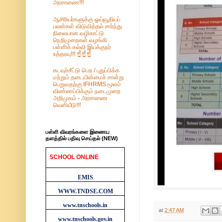
அரசாணை!!!
ஆசிரியர்களுக்கு ஓய்வூதியப்
பலன்கள் விடுவித்தல் சார்ந்து
நிலையான வழிகாட்டு
நெறிமுறைகள் வழங்கி
பள்ளிக் கல்வி இயக்குநர்
உத்தரவு!!! ☝️☝️☝️
கடவுச்சீட்டு பெற / புதுப்பிக்க
மற்றும் தடையின்மைச் சான்று
பெறுவதற்கு IFHRMS மூலம்
விண்ணப்பிக்கும் நடைமுறை
அறிமுகம் - அரசாணை
வெளியீடு!!!
பள்ளி விவரங்களை இணைய
தளத்தில் பதிவு செய்தல் (NEW)
SCHOOL ONLINE
WEBSITES
EMIS
WWW.TNDSE.COM
www.tnschools.in
at
2:47 AM
www.tnschools.gov.in