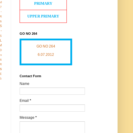
M
PRIMARY
17
 -
UPPER PRIMARY
R
us
S
-
GO NO 264
S
LL
M
GO NO 264
D
6.07.2012
gs
ws
R
os
E
Contact Form
ள்
Name
Email
*
Message
*