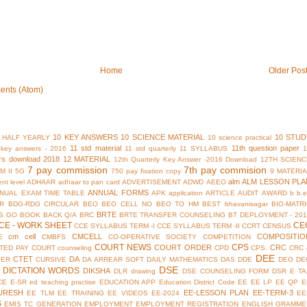
Home
Older Pos
ents (Atom)
10 KEY ANSWERS
10 SCIENCE MATERIAL
10 STUD
 HALF YEARLY
10 science practical
11 std material
11th question paper
y key answers - 2016
11 std quarterly
11 SYLLABUS
rs download 2018
12 MATERIAL
12th Quarterly Key Answer -2016 Download
12TH SCIENC
7 pay commission
7th pay commision
M II
5G
750 pay fixation copy
9 MATERI
alm
ALM LESSON PLA
nt level
ADHAAR
adhaar to pan card
ADVERTISEMENT
ADWD
AEEO
ANNUAL FORMS
NUAL EXAM TIME TABLE
APK
application
ARTICLE
AUDIT
AWARD
b
b.
R
BDG-RDG CIRCULAR
BEO
BEO CELL NO
BEO TO HM
BEST
bhavanisagar
BIO-MATR
BRTE
S GO
BOOK BACK Q/A
BRC
BRTE TRANSFER COUNSELING
BT DEPLOYMENT - 201
CE - WORK SHEET
CE
CCE SYLLABUS TERM -I
CCE SYLLABUS TERM -II
CCRT
CENSUS
cm cell
CMCELL
COMPOSITIO
E
CMBFS
CO-OPERATIVE SOCIETY
COMPETITION
COURT NEWS
CPS
COURT ORDER
CRC
TED PAY COURT
counseling
CPD
CPS.
CRC 
DEE
CTET
DA
YER
CURSIVE
DA ARREAR SOFT
DAILY MATHEMATICS
DAS
DDE
DEO
DE
DSE
DICTATION WORDS
DIKSHA
DLR
drawing
DSE COUNSELING FORM
DSR
E TA
CE
E-SR
ed teaching practise
EDUCATION APP
Education District Code
EE
EE LP
EE QP
E
URESH
EE-LESSON PLAN
EE-TERM-3
EE TLM
EE TRAINING
EE VIDEOS
EE-2024
EE
S
EMIS TC GENERATION
EMPLOYMENT
EMPLOYMENT REGISTRATION
ENGLISH GRAMME