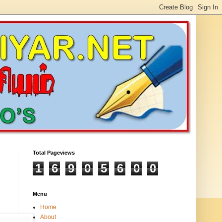
Total Pageviews
1
6
9
0
5
6
0
0
Menu
Home
About