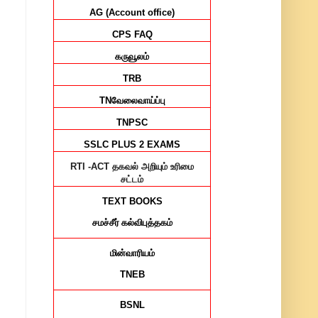
AG (Account office)
CPS FAQ
கருவூலம்
TRB
TN
வேலைவாய்ப்பு
TNPSC
SSLC PLUS 2 EXAMS
RTI -ACT
தகவல் அறியும் உரிமை
சட்டம்
TEXT BOOKS
சமச்சீர்
கல்விபுத்தகம்
மின்வாரியம்
TNEB
BSNL