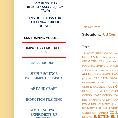
EXAMINATION
RESULTS
SSLC/+2(PLUS
TWO)
INSTRUCTIONS FOR
FILLING– SCHOOL
DETAILS
Newer Post
Subscribe to:
Post Comm
SSA TRAINING MODULE
Tags
IMPORTANT MODULE -
SSA
+1 EXAM INSTRUCTION
10
MATERIALS
10th quarterl
12 key answe
CHEMISTRY
SABL - MODULE
2019
MATERIAL
3 STD TER
achievement chart
achieveme
SIMPLE SCIENCE
ANDROID
ANGANWADI
AN
EXPERIMENT-PRIMARY
program
BAS
BAVANISAGA
BIOMATRIC
BONGAL PONU
C
CCE
Cable tv
CALENDER
ART AND GRAFT
CLASS ROOM LANGAUG
CONSOLIDATE
CONSOLIDA
INDUCTION TRAINING
BRC TRAINING
CREMY LA
DGE
EXAM
DEPLOYMENT
PAYMENT
E-FILING
E-OFFI
SIMPLE SCIENCE
EE S
QUESTION PAPERS
EXPIRIMENT- UP
ELECTION
EMI
EFILING