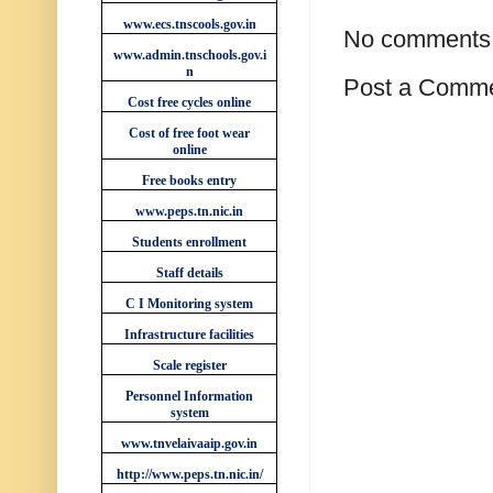
www.ecs.tnscools.gov.in
No comments
www.admin.tnschools.gov.i
n
Post a Comm
Cost free cycles online
Cost of free foot wear
online
Free books entry
www.peps.tn.nic.in
Students enrollment
Staff details
C I Monitoring system
Infrastructure facilities
Scale register
Personnel Information
system
www.tnvelaivaaip.gov.in
http://www.peps.tn.nic.in/