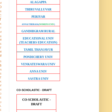
ALAGAPPA
M
O
THIRUVALLUVAR
38
C
PERIYAR
T
X
ANNAI THERASA
(
WOMENS UNIV
)
IT
GANDHIGRAM RURAL
M
ng
EDUCATIONAL UNIV
W
(TEACHERS EDUCATION)
S
T
TAMIL THANJAVUR
W
W
PONDICHERY UNIV
S
VENKATESWARA UNIV
6
ON
ANNA UNIV
S
T
SASTRA UNIV
X
Y
BI
CO-SCHOLASTIC - DRAFT
G
LE
CO-SCHOLASTIC -
ry
DRAFT
L
E