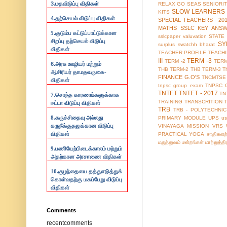
3.
மதவிடுப்பு விதிகள்
RELAX GO
SEAS
SENIORI
SLOW LEARNERS 
KITS
4.
தற்செயல் விடுப்பு விதிகள்
SPECIAL TEACHERS - 20
MATHS
SSLC KEY ANS
5.குடும்ப கட்டுப்பாட்டுக்கான
sslcpaper valuvation
STATE
சிறப்பு தற்செயல் விடுப்பு
SY
surplus
swatchh bharat
விதிகள்
TEACHER PROFILE
TEACH
III
TERM -3
TERM -2
TERM
6.
அரசு ஊழியர் மற்றும்
THB TERM-2
THB TERM-3
T
ஆசிரியர் தாமதவருகை-
FINANCE G.O'S
TNCMTSE
விதிகள்
tnpsc group exam
TNPSC 
TNTET
TNTET - 2017
TN
7.
சொந்த காரணங்களுக்காக
TRAINING
TRANSCRITION
ஈட்டா விடுப்பு விதிகள்
TRB
TRB - POLYTECHNIC
8.
கருச்சிதைவு அல்லது
PRIMARY MODULE
UPS
us
கருநீக்குதலுக்கான விடுப்பு
VINAYAGA MISSION
VRS
விதிகள்
PRACTICAL
YOGA
சாதிகளற
மருத்துவம்
மன்றங்கள்
மாற்றுத்த
9.
பணியேற்பிடைக்காலம் மற்றும்
அதற்கான அரசாணை விதிகள்
10.
குழந்தையை தத்துஎடுத்துக்
கொள்வதற்கு மகப்பேறு விடுப்பு
விதிகள்
Comments
recentcomments