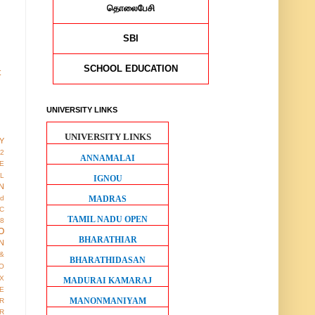
தொலைபேசி
SBI
SCHOOL EDUCATION
t
UNIVERSITY LINKS
UNIVERSITY LINKS
Y
12
ANNAMALAI
E
AL
IGNOU
N
MADRAS
ed
IC
TAMIL NADU OPEN
8
O
BHARATHIAR
N
&
BHARATHIDASAN
O
X
MADURAI KAMARAJ
E
MANONMANIYAM
R
R