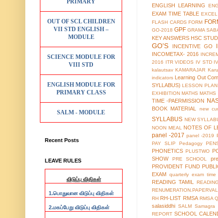
PRIMARY
ENGLISH LEARNING
EN
EXAM TIME TABLE
EXCEL
OUT OF SCL CHILDREN
FOR
FLASH CARDS
FORM
VII STD ENGLISH –
GPF
GO-2018
GRAMA SAB
MODULE
KEY ANSWERS
HSC STUD
GO'S
INCENTIVE GO
INCOMETAX- 2016
INCRE
SCIENCE MODULE FOR
2016
ITR VIDEOS
IV STD
I
VIII STD
kalautsav
KAMARAJAR
Kar
Learning Out Co
indicators
ENGLISH MODULE FOR
SYLLABUS)
LESSON PLAN
PRIMARY CLASS
EXHIBITION
MATHS
MATHS
NA
TIME -PAERMISSION
BOOK MATERIAL
new cur
SALM - MODULE
SYLLABUS
NEW SYLLABU
NOTES OF L
NOON MEAL
panel -2017
panel -2019
Recent Posts
PAY SLIP
Pedagogy
PEN
PHONETICS
P
PLUSTWO
SHOW
pr
PRE SCHOOL
LEAVE RULES
PROVIDENT FUND
PUBL
EXAM
quarterly exam time 
விடுப்பு விதிகள்
READING TAMIL
READIN
RENUMERATION.PAPERVAL
1.
பொதுவான விடுப்பு விதிகள்
RH-LIST
RMSA
RH
RMSA 
salasiddhi
SALM
Samagra 
2.
மகப்பேறு விடுப்பு விதிகள்
SCHOOL CALEN
REPORT