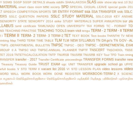
SLAS
TY
SGMG
SGSP
SGSP DETAILS
shaala siddhi
SHAALAKOSH
slide show
slip test 10
SL
MATERIAL
SPD
smc
smart class room
society
SPECIAL CASUAL LEAVE
special guide 20
ssa
17
SR ENTRY FORMAT
SSA TRANSFER
sslc
SSLC
SPEECH COMPETITION
SPORTS
SSLC STUDY MATERIAL
WERS
SSLC QUESTION PAPERS
SSLC-2016 KEY ANSWE
sur pl
 SENIORITY
STATE SENIORITY 2014
strike
STUDY MATERIALS
SUPER ANNUATION
LLABUS
TD
tamil certificate
TAMILNADU OPEN UNIVERSITY
TAX FORMS
TC - FORMAT
TERM - 2
TERM - II
TERM 
TEACHING TOOLS
team visit
ING
TEACHING PRACTISE
tengu
TERM II
TERM- 2
TET
TERM- 3
TERM-2
 I
TEXT BOOK
Text books
THANTHI TV NEW
TLM
TLM NEW SYLLABUS
TN DA go's
TN GOV - A
hinking Map
THIRD TERM
TIME TABLE
TNPSC
TNPSC - DEPAETMENTAL EXA
TNPS -DEPARTMENTAL BULLETIN
TNPSC - DEO
TNSCERT
GROUP II A
TNPSC VAO
TNPSC-ANNUAL PLANNER
TNPTF
TNSCHOOL
TNSE
TET 2019
TNTET%CALCULATION
TNTP
TNURSB
TNUSRB
TNUSRB KEY
Tour
TPD
Train timin
transfer - 2017
TRANSFER FORMS
transfer ne
TRANSFER
Transfer Certificate proceedings
TRUST EXAM
upgrade school go
Treasury
Treasury Guide
ugc
UNIT TRANSFER
UPPE
vide
vacant list 2016
video lessons
efull books
V STD TERM II
VI STD LESSON PLAN
WORKBOOK-TERM-2
WORD WALL
WORK BOOK
WORK DONE REGISTER
X SCIENC
்ற சமுதாயம்
தெரிந்துகொள்ளுவோம
தெரிந்துகொள்ளுவோம்
படித்ததில் பிடித்தது
பதிவேடுகள்
பழமொழிக
ிறனாளிகள்