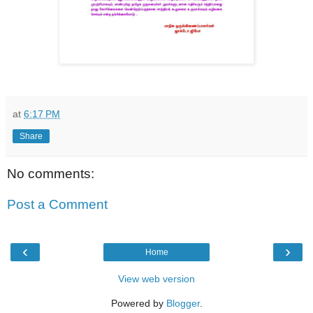
at
6:17 PM
Share
No comments:
Post a Comment
‹
›
Home
View web version
Powered by
Blogger
.