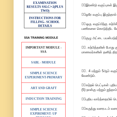
EXAMINATION
💁‍♂இரண்டு வகுப்புகள் இர
RESULTS
SSLC/+2(PLUS
TWO)
💁‍♂ஒரே வகுப்பு இருந்தால
INSTRUCTIONS FOR
FILLING– SCHOOL
💁‍♂ஒரு வகுப்பிற்கு கற
DETAILS
பணிகளை கொடுத்திட வே
SSA TRAINING MODULE
💁‍♂குழு அட்டை பயன்படுத
💁‍♂. கற்பித்தலின் போது 
IMPORTANT MODULE -
SSA
மாணவர்களின் தனித் திற
SABL - MODULE
💁‍♂. 4 மற்றும் 5ஆம் வக
SIMPLE SCIENCE
வேண்டும்.
EXPERIMENT-PRIMARY
💁‍♂கற்றல் பெட்டிகள் பு
ART AND GRAFT
(5) நான்கு மற்றும் ஐந்த
INDUCTION TRAINING
💁‍♂புதிய வார்த்தையில்
💁‍♂கருத்து வரைபடம் வ
SIMPLE SCIENCE
EXPIRIMENT- UP