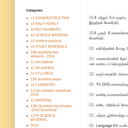
Categories
💁‍♂4 மற்றும் 5-ம் வகு
+1 EXAM INSTRUCTION
இருத்தல் வேண்டும்.
10 HALF YEARLY
10 KEY ANSWERS
💁‍♂6 முதல் 8 வரையிலான
10 SCIENCE MATERIAL
வேண்டும்.
10 science practical
10 STUDY MATERIALS
💁‍♂. கற்பித்தலின் போத
10th quarterly key
answers - 2016
💁‍♂. மாணவர்களின் நோட்
11 std material
மன வரைபடம் தொகுத்தல
11 std quarterly
11 SYLLABUS
💁‍♂. வகுப்பறையில் அகரா
11th question paper
💁‍♂ TV DVD மாணவர்களுக
12 CHEMISTRY
12 key answers download
2018
💁‍♂. கணித உபகரணங்கள்
12 MATERIAL
💁‍♂. எளிய அறிவியல் ச
12th Quarterly Key Answer
-2016 Download
💁‍♂. புத்தக பூங்கொத்து
12TH SCIENCE
MATERIAL
2019
💁‍♂. Language Kit பயன்ப