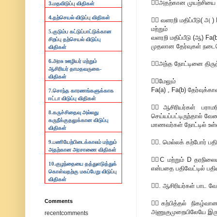
💁‍♂அதற்கான முயற்சியை
3.
மதவிடுப்பு விதிகள்
4.
தற்செயல் விடுப்பு விதிகள்
💁‍♂ வளரறி மதிப்பீடு( அ )
மற்றும்
5.குடும்ப கட்டுப்பாட்டுக்கான
வளரறி மதிப்பீடு (ஆ) Fa(
சிறப்பு தற்செயல் விடுப்பு
முதலான தேர்வுகள் நடைபெ
விதிகள்
6.
அரசு ஊழியர் மற்றும்
💁‍♂அந்த நோட்டினை திரு
ஆசிரியர் தாமதவருகை-
விதிகள்
💁‍♂மேலும்
Fa(a) , Fa(b) தேர்வுக்க
7.
சொந்த காரணங்களுக்காக
ஈட்டா விடுப்பு விதிகள்
💁‍♂ஆசிரியர்கள் பரா
8.
கருச்சிதைவு அல்லது
செய்யப்பட்டிருந்தால் வேண
கருநீக்குதலுக்கான விடுப்பு
மாணவர்கள் நோட்டில் உள்
விதிகள்
💁‍♂. மெல்லக் கற்போர் பத
9.
பணியேற்பிடைக்காலம் மற்றும்
அதற்கான அரசாணை விதிகள்
💁‍♂C மற்றும் D தரநில
10.
குழந்தையை தத்துஎடுத்துக்
என்பதை பதிவேட்டில் பதிவ
கொள்வதற்கு மகப்பேறு விடுப்பு
விதிகள்
💁‍♂. ஆசிரியர்கள் பாட 
Comments
💁‍♂கற்பித்தல் நிகழ்வ
அணுகுமுறையிலேயே இருத
recentcomments