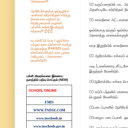
அரசாணை!!!
💁‍♂ வகுப்பறையில் பாட
அதன்படியே கற்பித்தல் ந
ஆசிரியர்களுக்கு ஓய்வூதியப்
பலன்கள் விடுவித்தல் சார்ந்து
நிலையான வழிகாட்டு
💁‍♂ காலநிலை அட்டவணை
நெறிமுறைகள் வழங்கி
பள்ளிக் கல்வி இயக்குநர்
ஒவ்வொரு நாளும் ஒவ்வொர
உத்தரவு!!! ☝️☝️☝️
அனைத்து மாணவர்களுக்கு
கடவுச்சீட்டு பெற / புதுப்பிக்க
மற்றும் தடையின்மைச் சான்று
மாத இறுதியில் காலநிலை 
பெறுவதற்கு IFHRMS மூலம்
விண்ணப்பிக்கும் நடைமுறை
💁‍♂ ஆரோக்கிய சக்கரம் 
அறிமுகம் - அரசாணை
வெளியீடு!!!
பவுடர்,கண்ணாடி,சீப்ப
இருத்தல் வேண்டும்.
பள்ளி விவரங்களை இணைய
தளத்தில் பதிவு செய்தல் (NEW)
💁‍♂ஆரோக்கிய சக்கர பொ
SCHOOL ONLINE
💁‍♂ கம்பி பந்தலில் மாண
WEBSITES
பெறுதல் வேண்டும்.
EMIS
💁‍♂படைப்புகளில் ஆசிரி
WWW.TNDSE.COM
💁‍♂பழைய படைப்புகள் ஒ
www.tnschools.in
www.tnschools.gov.in
💁‍♂. தாழ்தள கரும்பலக