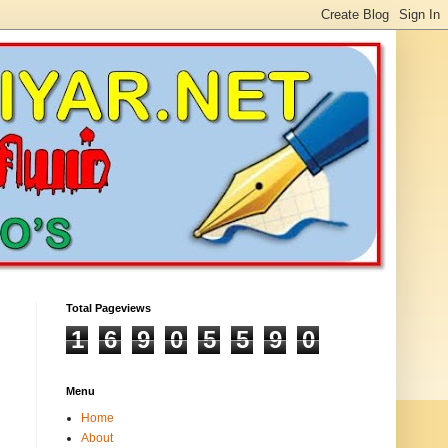
Total Pageviews
1
6
9
0
5
5
9
0
Menu
Home
About