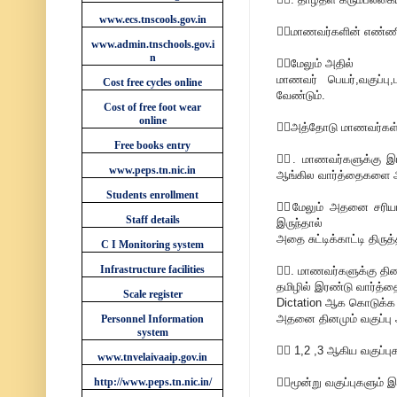
www.ecs.tnscools.gov.in
💁‍♂மாணவர்களின் எண்ணிக
www.admin.tnschools.gov.i
n
💁‍♂மேலும் அதில்
மாணவர் பெயர்,வகுப்பு
Cost free cycles online
வேண்டும்.
Cost of free foot wear
online
💁‍♂அத்தோடு மாணவர்கள் 
Free books entry
💁‍♂. மாணவர்களுக்கு இர
www.peps.tn.nic.in
ஆங்கில வார்த்தைகளை அல
Students enrollment
💁‍♂மேலும் அதனை சரி
Staff details
இருந்தால்
அதை சுட்டிக்காட்டி திரு
C I Monitoring system
Infrastructure facilities
💁‍♂. மாணவர்களுக்கு தி
தமிழில் இரண்டு வார்த்த
Scale register
Dictation ஆக கொடுக்க 
அதனை தினமும் வகுப்பு ஆ
Personnel Information
system
💁‍♂ 1,2 ,3 ஆகிய வகுப்ப
www.tnvelaivaaip.gov.in
http://www.peps.tn.nic.in/
💁‍♂மூன்று வகுப்புகளும் 