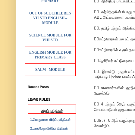
PRIMARY
💁‍♂ ஆசிரியர் பாடத்திட்ட
💁‍♂. கற்பித்தலின் போது
OUT OF SCL CHILDREN
ABL அட்டைகளை பயன்பட
VII STD ENGLISH –
MODULE
💁‍♂. தமிழ் மற்றும் ஆங்க
SCIENCE MODULE FOR
💁‍♂கட்டுரைகள் பல உட் 
VIII STD
💁‍♂கட்டுரையில் வரும் த
ENGLISH MODULE FOR
PRIMARY CLASS
💁‍♂ஆசிரியர் கட்டுரையை
SALM - MODULE
💁‍♂. இரண்டு முதல் எட்ட
பதிவேடு Update செய்யப்ப
Recent Posts
💁‍♂மாணவர்களின் தரநில
வேண்டும்.
LEAVE RULES
💁‍♂ 4 மற்றும் 5ஆம் வகு
செயல்பாடுகள் முதலானவற
விடுப்பு விதிகள்
1.
பொதுவான விடுப்பு விதிகள்
💁‍♂6 ,7, 8 ஆம் வகுப்பு
வேண்டும்.
2.
மகப்பேறு விடுப்பு விதிகள்