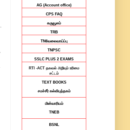
AG (Account office)
CPS FAQ
கருவூலம்
ட
TRB
TN
வேலைவாய்ப்பு
TNPSC
்
SSLC PLUS 2 EXAMS
்
RTI -ACT
தகவல் அறியும் உரிமை
சட்டம்
TEXT BOOKS
சமச்சீர்
கல்விபுத்தகம்
மின்வாரியம்
TNEB
BSNL