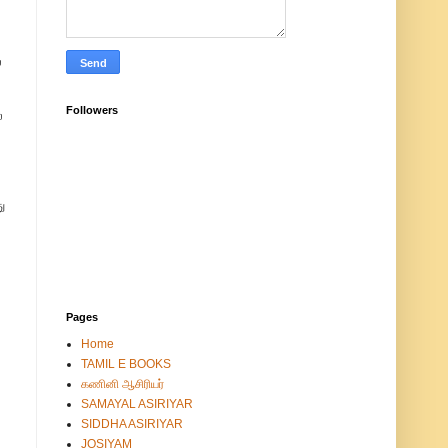
்
Followers
்
ு
Pages
Home
TAMIL E BOOKS
கணினி ஆசிரியர்
SAMAYAL ASIRIYAR
SIDDHA ASIRIYAR
JOSIYAM