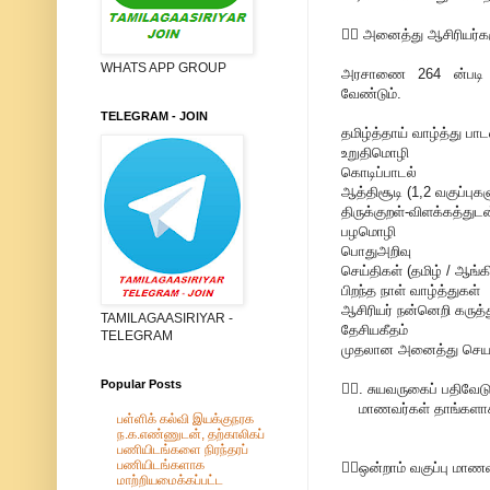
💁‍♂ அனைத்து ஆசிரியர்கள
WHATS APP GROUP
அரசாணை 264 ன்படி கா
வேண்டும்.
TELEGRAM - JOIN
தமிழ்த்தாய் வாழ்த்து பாட
உறுதிமொழி
கொடிப்பாடல்
ஆத்திசூடி (1,2 வகுப்புகள
திருக்குறள்-விளக்கத்துடன
பழமொழி
பொதுஅறிவு
செய்திகள் (தமிழ் / ஆங்க
பிறந்த நாள் வாழ்த்துகள்
ஆசிரியர் நன்னெறி கருத்த
TAMILAGAASIRIYAR -
தேசியகீதம்
TELEGRAM
முதலான அனைத்து செயல்ப
Popular Posts
💁‍♂. சுயவருகைப் பதிவேட
மாணவர்கள் தாங்களாகவே
பள்ளிக் கல்வி இயக்குநரக
ந.க.எண்ணுடன், தற்காலிகப்
பணியிடங்களை நிரந்தரப்
பணியிடங்களாக
💁‍♂ஒன்றாம் வகுப்பு மா
மாற்றியமைக்கப்பட்ட