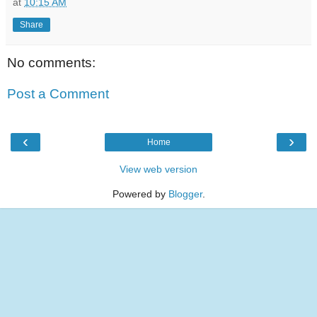
at
10:15 AM
Share
No comments:
Post a Comment
‹
›
Home
View web version
Powered by
Blogger
.