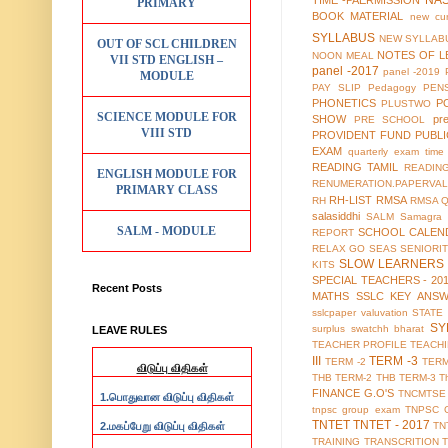
NA
TIME -PAERMISSION
PRIMARY
BOOK MATERIAL
new cur
SYLLABUS
NEW SYLLABU
OUT OF SCL CHILDREN
NOTES OF L
NOON MEAL
VII STD ENGLISH –
panel -2017
panel -2019
MODULE
PAY SLIP
Pedagogy
PEN
PHONETICS
P
PLUSTWO
SCIENCE MODULE FOR
SHOW
pr
PRE SCHOOL
VIII STD
PROVIDENT FUND
PUBL
EXAM
quarterly exam time 
READING TAMIL
READIN
ENGLISH MODULE FOR
RENUMERATION.PAPERVAL
PRIMARY CLASS
RH-LIST
RMSA
RH
RMSA 
salasiddhi
SALM
Samagra 
SALM - MODULE
SCHOOL CALEN
REPORT
RELAX GO
SEAS
SENIORI
SLOW LEARNERS 
KITS
SPECIAL TEACHERS - 20
Recent Posts
MATHS
SSLC KEY ANS
sslcpaper valuvation
STATE
SY
surplus
swatchh bharat
LEAVE RULES
TEACHER PROFILE
TEACH
III
TERM -3
TERM -2
TERM
விடுப்பு விதிகள்
THB TERM-2
THB TERM-3
T
FINANCE G.O'S
TNCMTSE
1.
பொதுவான விடுப்பு விதிகள்
tnpsc group exam
TNPSC 
TNTET
TNTET - 2017
2.
TN
மகப்பேறு விடுப்பு விதிகள்
TRAINING
TRANSCRITION