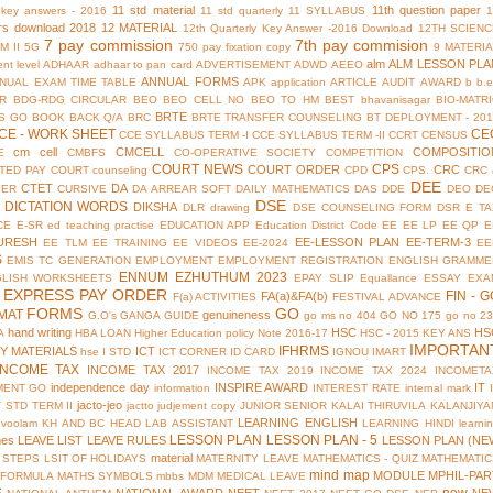
11 std material
11th question paper
y key answers - 2016
11 std quarterly
11 SYLLABUS
rs download 2018
12 MATERIAL
12th Quarterly Key Answer -2016 Download
12TH SCIENC
7 pay commission
7th pay commision
M II
5G
750 pay fixation copy
9 MATERI
alm
ALM LESSON PLA
nt level
ADHAAR
adhaar to pan card
ADVERTISEMENT
ADWD
AEEO
ANNUAL FORMS
NUAL EXAM TIME TABLE
APK
application
ARTICLE
AUDIT
AWARD
b
b.
R
BDG-RDG CIRCULAR
BEO
BEO CELL NO
BEO TO HM
BEST
bhavanisagar
BIO-MATR
BRTE
S GO
BOOK BACK Q/A
BRC
BRTE TRANSFER COUNSELING
BT DEPLOYMENT - 201
CE - WORK SHEET
CE
CCE SYLLABUS TERM -I
CCE SYLLABUS TERM -II
CCRT
CENSUS
cm cell
CMCELL
COMPOSITIO
E
CMBFS
CO-OPERATIVE SOCIETY
COMPETITION
COURT NEWS
CPS
COURT ORDER
CRC
TED PAY COURT
counseling
CPD
CPS.
CRC 
DEE
CTET
DA
YER
CURSIVE
DA ARREAR SOFT
DAILY MATHEMATICS
DAS
DDE
DEO
DE
DSE
DICTATION WORDS
DIKSHA
DLR
drawing
DSE COUNSELING FORM
DSR
E TA
CE
E-SR
ed teaching practise
EDUCATION APP
Education District Code
EE
EE LP
EE QP
E
URESH
EE-LESSON PLAN
EE-TERM-3
EE TLM
EE TRAINING
EE VIDEOS
EE-2024
EE
S
EMIS TC GENERATION
EMPLOYMENT
EMPLOYMENT REGISTRATION
ENGLISH GRAMME
ENNUM EZHUTHUM 2023
GLISH WORKSHEETS
EPAY SLIP
Equallance
ESSAY
EXA
EXPRESS PAY ORDER
FIN - G
FA(a)&FA(b)
F(a) ACTIVITIES
FESTIVAL ADVANCE
FORMS
GO
MAT
genuineness
G.O's
GANGA GUIDE
go ms no 404
GO NO 175
go no 2
hand writing
HSC
HS
A
HBA LOAN
Higher Education policy Note 2016-17
HSC - 2015 KEY ANS
IMPORTAN
IFHRMS
Y MATERIALS
ICT
hse
I STD
ICT CORNER
ID CARD
IGNOU
IMART
INCOME TAX
INCOME TAX 2017
INCOME TAX 2019
INCOME TAX 2024
INCOMETA
independence day
INSPIRE AWARD
IT
MENT GO
information
INTEREST RATE
internal mark
jacto-jeo
V STD TERM II
jactto
judjement copy
JUNIOR SENIOR
KALAI THIRUVILA
KALANJIYA
LEARNING ENGLISH
uvoolam
KH AND BC HEAD
LAB ASSISTANT
LEARNING HINDI
learni
LESSON PLAN
LESSON PLAN - 5
mes
LEAVE LIST
LEAVE RULES
LESSON PLAN (NE
material
 STEPS
LSIT OF HOLIDAYS
MATERNITY LEAVE
MATHEMATICS - QUIZ
MATHEMATIC
mind map
MODULE
MPHIL-PAR
 FORMULA
MATHS SYMBOLS
mbbs
MDM
MEDICAL LEAVE