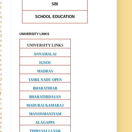
12
SBI
E
AL
SCHOOL EDUCATION
N
ed
IC
8
UNIVERSITY LINKS
O
N
UNIVERSITY LINKS
&
O
ANNAMALAI
X
E
IGNOU
R
R
MADRAS
M
O
TAMIL NADU OPEN
38
BHARATHIAR
C
T
BHARATHIDASAN
X
IT
MADURAI KAMARAJ
M
ng
MANONMANIYAM
W
ALAGAPPA
S
T
THIRUVALLUVAR