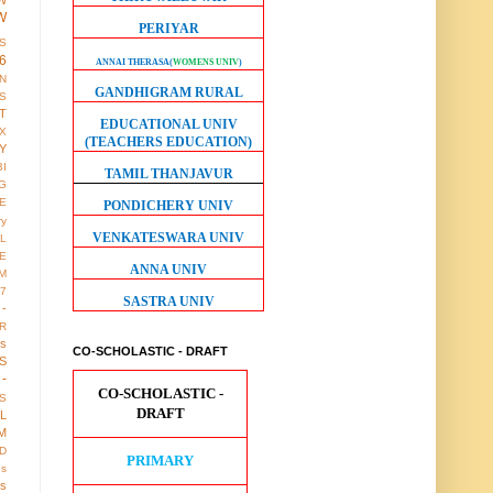
W
W
PERIYAR
S
6
ANNAI THERASA
(
WOMENS UNIV
)
ON
GANDHIGRAM RURAL
S
T
EDUCATIONAL UNIV
X
(TEACHERS EDUCATION)
Y
BI
TAMIL THANJAVUR
G
LE
PONDICHERY UNIV
ry
VENKATESWARA UNIV
L
E
ANNA UNIV
M
17
SASTRA UNIV
 -
R
us
CO-SCHOLASTIC - DRAFT
S
-
CO-SCHOLASTIC -
S
DRAFT
LL
M
D
PRIMARY
gs
ws