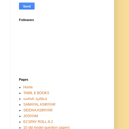
Followers
Pages
Home
TAMIL E BOOKS
கணினி ஆசிரியர்
SAMAYAL ASIRIYAR
SIDDHA ASIRIYAR
JOSIYAM
ECSPAY ROLL-8.2
10 std model question papers