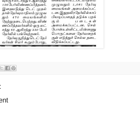
:
ent