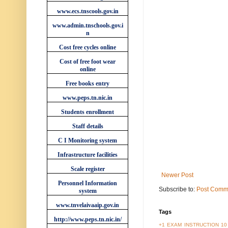
www.ecs.tnscools.gov.in
www.admin.tnschools.gov.i
n
Cost free cycles online
Cost of free foot wear
online
Free books entry
www.peps.tn.nic.in
Students enrollment
Staff details
C I Monitoring system
Infrastructure facilities
Scale register
Newer Post
Personnel Information
Subscribe to:
Post Comm
system
www.tnvelaivaaip.gov.in
Tags
http://www.peps.tn.nic.in/
+1 EXAM INSTRUCTION
10