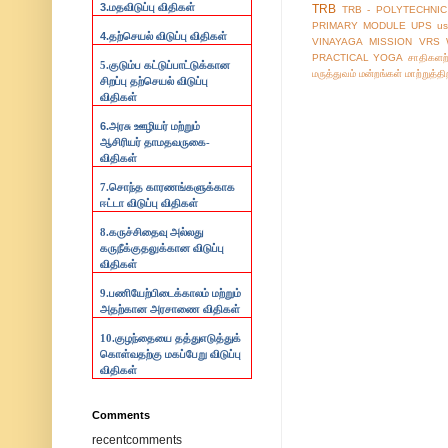
3.
மதவிடுப்பு விதிகள்
TRB
TRB - POLYTECHNIC
PRIMARY MODULE
UPS
us
4.
தற்செயல் விடுப்பு விதிகள்
VINAYAGA MISSION
VRS
PRACTICAL
YOGA
சாதிகளற
5.குடும்ப கட்டுப்பாட்டுக்கான
மருத்துவம்
மன்றங்கள்
மாற்றுத்த
சிறப்பு தற்செயல் விடுப்பு
விதிகள்
6.
அரசு ஊழியர் மற்றும்
ஆசிரியர் தாமதவருகை-
விதிகள்
7.
சொந்த காரணங்களுக்காக
ஈட்டா விடுப்பு விதிகள்
8.
கருச்சிதைவு அல்லது
கருநீக்குதலுக்கான விடுப்பு
விதிகள்
9.
பணியேற்பிடைக்காலம் மற்றும்
அதற்கான அரசாணை விதிகள்
10.
குழந்தையை தத்துஎடுத்துக்
கொள்வதற்கு மகப்பேறு விடுப்பு
விதிகள்
Comments
recentcomments