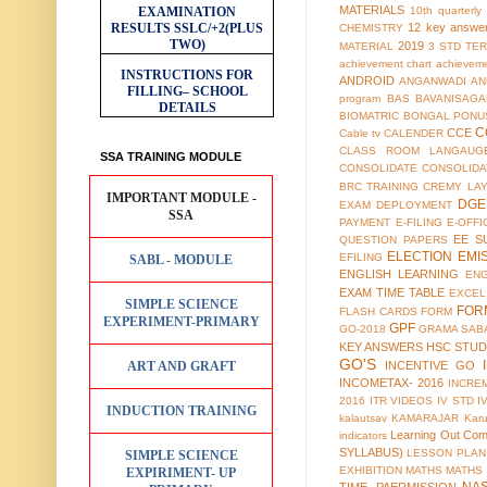
MATERIALS
EXAMINATION
10th quarterl
RESULTS
SSLC/+2(PLUS
12 key answe
CHEMISTRY
TWO)
2019
MATERIAL
3 STD TER
achievement chart
achieveme
INSTRUCTIONS FOR
ANDROID
ANGANWADI
AN
FILLING– SCHOOL
program
BAS
BAVANISAGA
DETAILS
BIOMATRIC
BONGAL PONU
C
CCE
Cable tv
CALENDER
CLASS ROOM LANGAUG
SSA TRAINING MODULE
CONSOLIDATE
CONSOLIDA
BRC TRAINING
CREMY LA
IMPORTANT MODULE -
DGE
EXAM
DEPLOYMENT
SSA
PAYMENT
E-FILING
E-OFFI
EE S
QUESTION PAPERS
ELECTION
EMI
EFILING
SABL - MODULE
ENGLISH LEARNING
EN
EXAM TIME TABLE
EXCEL
SIMPLE SCIENCE
FOR
FLASH CARDS
FORM
EXPERIMENT-PRIMARY
GPF
GO-2018
GRAMA SAB
KEY ANSWERS
HSC STUD
GO'S
ART AND GRAFT
INCENTIVE GO
INCOMETAX- 2016
INCRE
2016
ITR VIDEOS
IV STD
I
INDUCTION TRAINING
kalautsav
KAMARAJAR
Kar
Learning Out Co
indicators
SYLLABUS)
LESSON PLAN
SIMPLE SCIENCE
EXHIBITION
MATHS
MATHS
EXPIRIMENT- UP