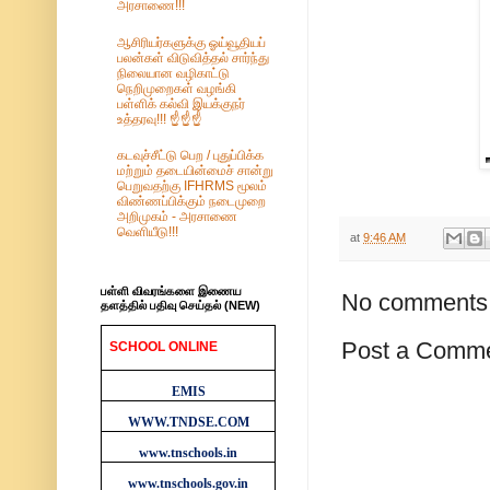
அரசாணை!!!
ஆசிரியர்களுக்கு ஓய்வூதியப்
பலன்கள் விடுவித்தல் சார்ந்து
நிலையான வழிகாட்டு
நெறிமுறைகள் வழங்கி
பள்ளிக் கல்வி இயக்குநர்
உத்தரவு!!! ☝️☝️☝️
கடவுச்சீட்டு பெற / புதுப்பிக்க
மற்றும் தடையின்மைச் சான்று
பெறுவதற்கு IFHRMS மூலம்
விண்ணப்பிக்கும் நடைமுறை
அறிமுகம் - அரசாணை
வெளியீடு!!!
at
9:46 AM
பள்ளி விவரங்களை இணைய
No comments
தளத்தில் பதிவு செய்தல் (NEW)
Post a Comm
SCHOOL ONLINE
WEBSITES
EMIS
WWW.TNDSE.COM
www.tnschools.in
www.tnschools.gov.in