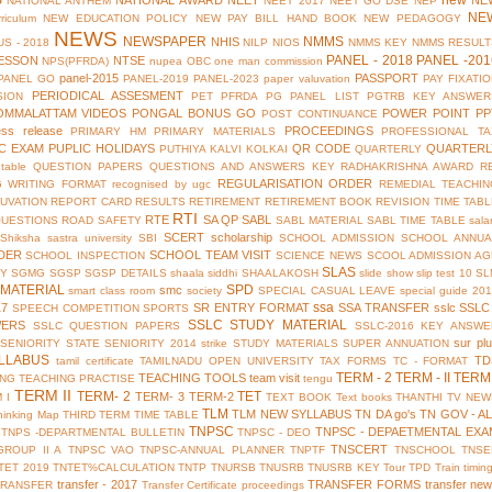
S
new
NATIONAL AWARD
NEET
NE
NATIONAL ANTHEM
NEET 2017
NEET GO DSE
NEP
NE
riculum
NEW EDUCATION POLICY
NEW PAY BILL HAND BOOK
NEW PEDAGOGY
NEWS
NEWSPAPER
NMMS
NHIS
S - 2018
NILP
NIOS
NMMS KEY
NMMS RESULT
PANEL - 2018
PANEL -201
ESSON
NTSE
NPS(PFRDA)
nupea
OBC
one man commission
panel-2015
PASSPORT
PANEL GO
PANEL-2019
PANEL-2023
paper valuvation
PAY FIXATI
PERIODICAL ASSESMENT
SION
PET
PFRDA
PG PANEL LIST
PGTRB KEY ANSWER
OMMALATTAM VIDEOS
PONGAL BONUS GO
POWER POINT
PP
POST CONTINUANCE
ess release
PROCEEDINGS
PRIMARY HM
PRIMARY MATERIALS
PROFESSIONAL TA
IC EXAM
PUPLIC HOLIDAYS
QR CODE
QUARTERL
PUTHIYA KALVI KOLKAI
QUARTERLY
table
QUESTION PAPERS
QUESTIONS AND ANSWERS KEY
RADHAKRISHNA AWARD
R
REGULARISATION ORDER
G WRITING FORMAT
recognised by ugc
REMEDIAL TEACHIN
UVATION
REPORT CARD
RESULTS
RETIREMENT
RETIREMENT BOOK
REVISION TIME TAB
RTI
RTE
SA QP
SABL
QUESTIONS
ROAD SAFETY
SABL MATERIAL
SABL TIME TABLE
sala
SCERT
scholarship
Shiksha
sastra university
SBI
SCHOOL ADMISSION
SCHOOL ANNUA
DER
SCHOOL TEAM VISIT
SCHOOL INSPECTION
SCIENCE NEWS
SCOOL ADMISSION AG
SLAS
TY
SGMG
SGSP
SGSP DETAILS
shaala siddhi
SHAALAKOSH
slide show
slip test 10
SL
MATERIAL
SPD
smc
smart class room
society
SPECIAL CASUAL LEAVE
special guide 20
ssa
17
SR ENTRY FORMAT
SSA TRANSFER
sslc
SSLC
SPEECH COMPETITION
SPORTS
SSLC STUDY MATERIAL
WERS
SSLC QUESTION PAPERS
SSLC-2016 KEY ANSWE
sur pl
 SENIORITY
STATE SENIORITY 2014
strike
STUDY MATERIALS
SUPER ANNUATION
LLABUS
TD
tamil certificate
TAMILNADU OPEN UNIVERSITY
TAX FORMS
TC - FORMAT
TERM - 2
TERM - II
TERM 
TEACHING TOOLS
team visit
ING
TEACHING PRACTISE
tengu
TERM II
TERM- 2
TET
TERM- 3
TERM-2
 I
TEXT BOOK
Text books
THANTHI TV NEW
TLM
TLM NEW SYLLABUS
TN DA go's
TN GOV - A
hinking Map
THIRD TERM
TIME TABLE
TNPSC
TNPSC - DEPAETMENTAL EXA
TNPS -DEPARTMENTAL BULLETIN
TNPSC - DEO
TNSCERT
GROUP II A
TNPSC VAO
TNPSC-ANNUAL PLANNER
TNPTF
TNSCHOOL
TNSE
TET 2019
TNTET%CALCULATION
TNTP
TNURSB
TNUSRB
TNUSRB KEY
Tour
TPD
Train timin
transfer - 2017
TRANSFER FORMS
transfer ne
TRANSFER
Transfer Certificate proceedings