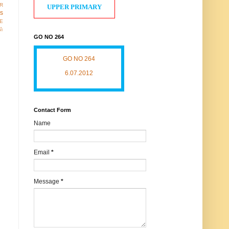
R
UPPER PRIMARY
os
E
ள்
GO NO 264
GO NO 264
6.07.2012
Contact Form
Name
Email
*
Message
*