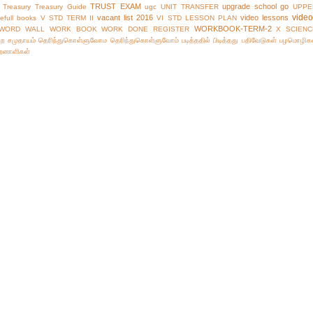
TRUST EXAM
upgrade school go
Treasury
Treasury Guide
ugc
UNIT TRANSFER
UPPE
vide
vacant list 2016
video lessons
efull books
V STD TERM II
VI STD LESSON PLAN
WORKBOOK-TERM-2
WORD WALL
WORK BOOK
WORK DONE REGISTER
X SCIENC
்ற சமுதாயம்
தெரிந்துகொள்ளுவோம
தெரிந்துகொள்ளுவோம்
படித்ததில் பிடித்தது
பதிவேடுகள்
பழமொழிக
ிறனாளிகள்