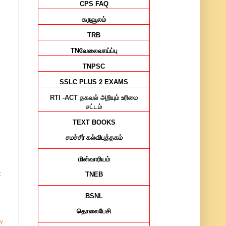
CPS FAQ
கருவூலம்
TRB
TN
வேலைவாய்ப்பு
TNPSC
SSLC PLUS 2 EXAMS
RTI -ACT
தகவல் அறியும் உரிமை
சட்டம்
TEXT BOOKS
சமச்சீர்
கல்விபுத்தகம்
மின்வாரியம்
t
TNEB
BSNL
தொலைபேசி
Y