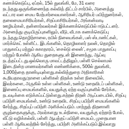
கணக்கெடுப்பு, ஏப்ரல், 15ல் துவங்கி, மே, 31 வரை
நடந்தது.ஒருங்கிணைந்த கல்வித் திட்டம் சார்பில், அனைத்து
வட்டார வள மைய மேற்பார்வையாளர்கள், ஆசிரியர் பயிற்றுனர்கள்,
தலைமையாசிரியர்கள், சிறப்பாசிரியர்கள், அங்கன்வாடி
ஊழியர்கள், தன்னார்வலர்கள் இக்கணக்கெடுப்பில் ஈடுபட்டனர்.
அனைத்து குடியிருப்புகளிலும், வீடு, வீடாக கணக்கெடுப்பு
நடந்தது.தொழிற்சாலை, ரயில் நிலையங்கள், பஸ் ஸ்டாண்ட்கள்,
மார்க்கெட் உள்ளிட்ட இடங்களில், தொழிலாளர் நலன், தொழில்
பாதுகாப்பு மற்றும் சுகாதாரம், 'சைல்டு லைன்', சமூக பாதுகாப்பு
மற்றும் போலீஸ் ஆகிய துறைகளுடன் இணைந்து, ஆய்வு
நடத்தப்பட்டது.ஒவ்வொரு மாவட்டத்திலும், பள்ளி செல்லாமல்
இடைநின்ற மாணவர்களின் எண்ணிக்கை, 500ல் துவங்கி,
1,000த்தை தாண்டியுள்ளது.கல்வித்துறை அதிகாரிகள்
கூறியதாவது:நாளை பள்ளிகள் திறக்க உள்ள நிலையில்,
இவர்களை, அருகில் உள்ள பள்ளிகள், உண்டு உறைவிடப் பள்ளிகள்,
இணைப்பு மையங்களில், வயதுக்கு ஏற்ற வகுப்புகளில் சேர்க்க,
நடவடிக்கை எடுக்கப்பட்டுள்ளது.கற்றல் திறன் அடிப்படையில், சிறப்பு
பயிற்சி மையங்கள், உண்டு உறைவிட சிறப்பு பயிற்சி மையங்களில்
சேர்த்து, சிறப்புப் பயிற்சி அளிக்கப்படும். மாற்றுத் திறனாளி
குழந்தைகளுக்கு, அவர்களது உடல்நிலை, வயதுக்கு ஏற்றாற் போல்,
வீட்டு வழிக்கல்வி, பள்ளி ஆயத்தப் பயிற்சி மையம், முறையான
பள்ளி ஆகியவற்றில் சேர்த்து, பயிற்சி அளிக்கப்படும்.இவ்வாறு