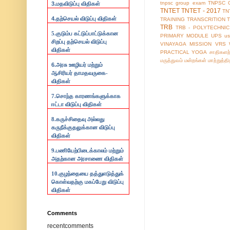
tnpsc group exam
TNPSC 
3.
மதவிடுப்பு விதிகள்
TNTET
TNTET - 2017
TN
4.
தற்செயல் விடுப்பு விதிகள்
TRAINING
TRANSCRITION
TRB
TRB - POLYTECHNIC
5.குடும்ப கட்டுப்பாட்டுக்கான
PRIMARY MODULE
UPS
us
சிறப்பு தற்செயல் விடுப்பு
VINAYAGA MISSION
VRS
விதிகள்
PRACTICAL
YOGA
சாதிகளற
மருத்துவம்
மன்றங்கள்
மாற்றுத்த
6.
அரசு ஊழியர் மற்றும்
ஆசிரியர் தாமதவருகை-
விதிகள்
7.
சொந்த காரணங்களுக்காக
ஈட்டா விடுப்பு விதிகள்
8.
கருச்சிதைவு அல்லது
கருநீக்குதலுக்கான விடுப்பு
விதிகள்
9.
பணியேற்பிடைக்காலம் மற்றும்
அதற்கான அரசாணை விதிகள்
10.
குழந்தையை தத்துஎடுத்துக்
கொள்வதற்கு மகப்பேறு விடுப்பு
விதிகள்
Comments
recentcomments