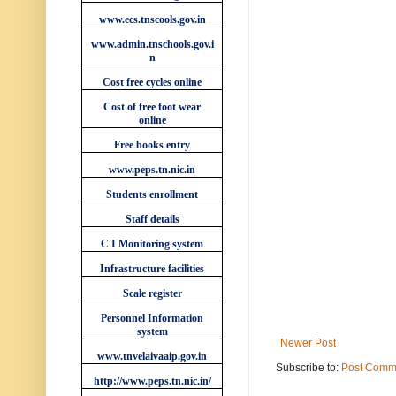
www.ecs.tnscools.gov.in
www.admin.tnschools.gov.i
n
Cost free cycles online
Cost of free foot wear
online
Free books entry
www.peps.tn.nic.in
Students enrollment
Staff details
C I Monitoring system
Infrastructure facilities
Scale register
Personnel Information
system
Newer Post
www.tnvelaivaaip.gov.in
Subscribe to:
Post Comm
http://www.peps.tn.nic.in/