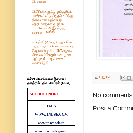
அரசாணை!!!
ஆசிரியர்களுக்கு ஓய்வூதியப்
பலன்கள் விடுவித்தல் சார்ந்து
நிலையான வழிகாட்டு
நெறிமுறைகள் வழங்கி
பள்ளிக் கல்வி இயக்குநர்
உத்தரவு!!! ☝️☝️☝️
கடவுச்சீட்டு பெற / புதுப்பிக்க
மற்றும் தடையின்மைச் சான்று
பெறுவதற்கு IFHRMS மூலம்
விண்ணப்பிக்கும் நடைமுறை
அறிமுகம் - அரசாணை
வெளியீடு!!!
at
7:31 PM
பள்ளி விவரங்களை இணைய
தளத்தில் பதிவு செய்தல் (NEW)
No comments
SCHOOL ONLINE
WEBSITES
EMIS
Post a Comm
WWW.TNDSE.COM
www.tnschools.in
www.tnschools.gov.in