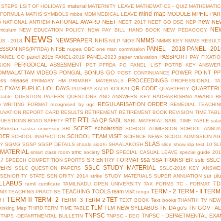
material
 STEPS
LSIT OF HOLIDAYS
MATERNITY LEAVE
MATHEMATICS - QUIZ
MATHEMATIC
mind map
MODULE
MPHIL-PAR
 FORMULA
MATHS SYMBOLS
mbbs
MDM
MEDICAL LEAVE
S
new
NATIONAL AWARD
NEET
NE
NATIONAL ANTHEM
NEET 2017
NEET GO DSE
NEP
NE
riculum
NEW EDUCATION POLICY
NEW PAY BILL HAND BOOK
NEW PEDAGOGY
NEWS
NEWSPAPER
NMMS
NHIS
S - 2018
NILP
NIOS
NMMS KEY
NMMS RESULT
PANEL - 2018
PANEL -201
ESSON
NTSE
NPS(PFRDA)
nupea
OBC
one man commission
panel-2015
PASSPORT
PANEL GO
PANEL-2019
PANEL-2023
paper valuvation
PAY FIXATI
PERIODICAL ASSESMENT
SION
PET
PFRDA
PG PANEL LIST
PGTRB KEY ANSWER
OMMALATTAM VIDEOS
PONGAL BONUS GO
POWER POINT
PP
POST CONTINUANCE
ess release
PROCEEDINGS
PRIMARY HM
PRIMARY MATERIALS
PROFESSIONAL TA
IC EXAM
PUPLIC HOLIDAYS
QR CODE
QUARTERL
PUTHIYA KALVI KOLKAI
QUARTERLY
table
QUESTION PAPERS
QUESTIONS AND ANSWERS KEY
RADHAKRISHNA AWARD
R
REGULARISATION ORDER
G WRITING FORMAT
recognised by ugc
REMEDIAL TEACHIN
UVATION
REPORT CARD
RESULTS
RETIREMENT
RETIREMENT BOOK
REVISION TIME TAB
RTI
RTE
SA QP
SABL
QUESTIONS
ROAD SAFETY
SABL MATERIAL
SABL TIME TABLE
sala
SCERT
scholarship
Shiksha
sastra university
SBI
SCHOOL ADMISSION
SCHOOL ANNUA
DER
SCHOOL TEAM VISIT
SCHOOL INSPECTION
SCIENCE NEWS
SCOOL ADMISSION AG
SLAS
TY
SGMG
SGSP
SGSP DETAILS
shaala siddhi
SHAALAKOSH
slide show
slip test 10
SL
MATERIAL
SPD
smc
smart class room
society
SPECIAL CASUAL LEAVE
special guide 20
ssa
17
SR ENTRY FORMAT
SSA TRANSFER
sslc
SSLC
SPEECH COMPETITION
SPORTS
SSLC STUDY MATERIAL
WERS
SSLC QUESTION PAPERS
SSLC-2016 KEY ANSWE
sur pl
 SENIORITY
STATE SENIORITY 2014
strike
STUDY MATERIALS
SUPER ANNUATION
LLABUS
TD
tamil certificate
TAMILNADU OPEN UNIVERSITY
TAX FORMS
TC - FORMAT
TERM - 2
TERM - II
TERM 
TEACHING TOOLS
team visit
ING
TEACHING PRACTISE
tengu
TERM II
TERM- 2
TET
TERM- 3
TERM-2
 I
TEXT BOOK
Text books
THANTHI TV NEW
TLM
TLM NEW SYLLABUS
TN DA go's
TN GOV - A
hinking Map
THIRD TERM
TIME TABLE
TNPSC
TNPSC - DEPAETMENTAL EXA
TNPS -DEPARTMENTAL BULLETIN
TNPSC - DEO