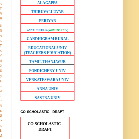
ALAGAPPA
S
T
THIRUVALLUVAR
W
W
PERIYAR
S
6
ANNAI THERASA
(
WOMENS UNIV
)
ON
GANDHIGRAM RURAL
S
T
EDUCATIONAL UNIV
X
(TEACHERS EDUCATION)
Y
BI
TAMIL THANJAVUR
G
PONDICHERY UNIV
LE
ry
VENKATESWARA UNIV
L
E
ANNA UNIV
M
17
SASTRA UNIV
 -
R
us
CO-SCHOLASTIC - DRAFT
S
-
CO-SCHOLASTIC -
S
DRAFT
LL
M