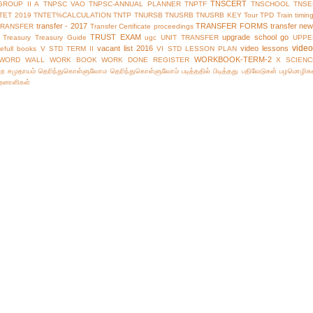
TNSCERT
GROUP II A
TNPSC VAO
TNPSC-ANNUAL PLANNER
TNPTF
TNSCHOOL
TNSE
TET 2019
TNTET%CALCULATION
TNTP
TNURSB
TNUSRB
TNUSRB KEY
Tour
TPD
Train timin
transfer - 2017
TRANSFER FORMS
transfer ne
TRANSFER
Transfer Certificate proceedings
TRUST EXAM
upgrade school go
Treasury
Treasury Guide
ugc
UNIT TRANSFER
UPPE
vide
vacant list 2016
video lessons
efull books
V STD TERM II
VI STD LESSON PLAN
WORKBOOK-TERM-2
WORD WALL
WORK BOOK
WORK DONE REGISTER
X SCIENC
்ற சமுதாயம்
தெரிந்துகொள்ளுவோம
தெரிந்துகொள்ளுவோம்
படித்ததில் பிடித்தது
பதிவேடுகள்
பழமொழிக
ிறனாளிகள்