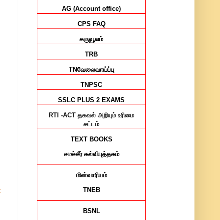
AG (Account office)
CPS FAQ
கருவூலம்
TRB
TN
வேலைவாய்ப்பு
TNPSC
SSLC PLUS 2 EXAMS
RTI -ACT
தகவல் அறியும் உரிமை
சட்டம்
TEXT BOOKS
சமச்சீர்
கல்விபுத்தகம்
மின்வாரியம்
TNEB
t
BSNL