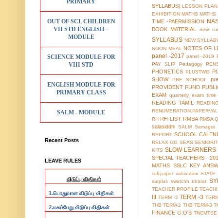
PRIMARY
SYLLABUS)
LESSON PLAN
EXHIBITION
MATHS
MATHS
OUT OF SCL CHILDREN
NA
TIME -PAERMISSION
VII STD ENGLISH –
BOOK MATERIAL
new cur
MODULE
SYLLABUS
NEW SYLLABU
NOTES OF L
NOON MEAL
panel -2017
SCIENCE MODULE FOR
panel -2019
VIII STD
PAY SLIP
Pedagogy
PEN
PHONETICS
P
PLUSTWO
SHOW
pr
PRE SCHOOL
ENGLISH MODULE FOR
PROVIDENT FUND
PUBL
PRIMARY CLASS
EXAM
quarterly exam time 
READING TAMIL
READIN
RENUMERATION.PAPERVAL
SALM - MODULE
RH-LIST
RMSA
RH
RMSA 
salasiddhi
SALM
Samagra 
SCHOOL CALEN
REPORT
Recent Posts
RELAX GO
SEAS
SENIORI
SLOW LEARNERS 
KITS
SPECIAL TEACHERS - 20
LEAVE RULES
MATHS
SSLC KEY ANS
sslcpaper valuvation
STATE
விடுப்பு விதிகள்
SY
surplus
swatchh bharat
TEACHER PROFILE
TEACH
1.
பொதுவான விடுப்பு விதிகள்
III
TERM -3
TERM -2
TERM
THB TERM-2
THB TERM-3
T
2.
மகப்பேறு விடுப்பு விதிகள்
FINANCE G.O'S
TNCMTSE