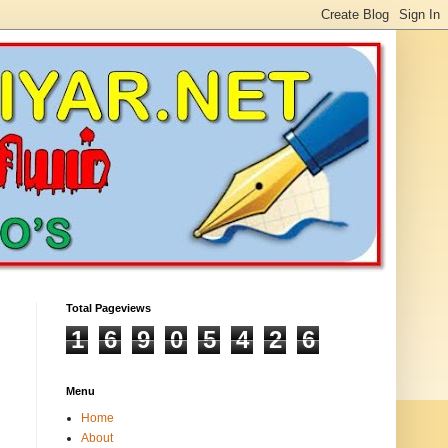
Total Pageviews
1
6
9
0
5
4
2
6
Menu
Home
About