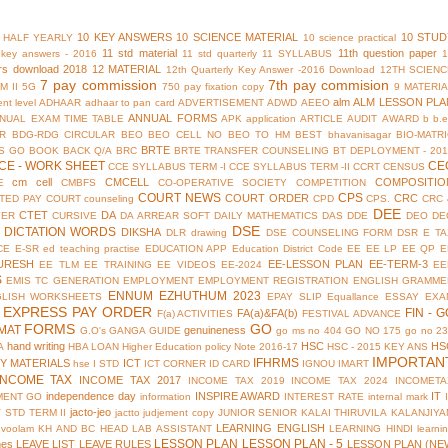
10 KEY ANSWERS
10 SCIENCE MATERIAL
10 STUD
 HALF YEARLY
10 science practical
11 std material
11th question paper
y key answers - 2016
11 std quarterly
11 SYLLABUS
rs download 2018
12 MATERIAL
12th Quarterly Key Answer -2016 Download
12TH SCIENC
7 pay commission
7th pay commision
M II
5G
750 pay fixation copy
9 MATERI
alm
ALM LESSON PLA
nt level
ADHAAR
adhaar to pan card
ADVERTISEMENT
ADWD
AEEO
ANNUAL FORMS
NUAL EXAM TIME TABLE
APK
application
ARTICLE
AUDIT
AWARD
b
b.
R
BDG-RDG CIRCULAR
BEO
BEO CELL NO
BEO TO HM
BEST
bhavanisagar
BIO-MATR
BRTE
S GO
BOOK BACK Q/A
BRC
BRTE TRANSFER COUNSELING
BT DEPLOYMENT - 201
CE - WORK SHEET
CE
CCE SYLLABUS TERM -I
CCE SYLLABUS TERM -II
CCRT
CENSUS
cm cell
CMCELL
COMPOSITIO
E
CMBFS
CO-OPERATIVE SOCIETY
COMPETITION
COURT NEWS
CPS
COURT ORDER
CRC
TED PAY COURT
counseling
CPD
CPS.
CRC 
DEE
CTET
DA
YER
CURSIVE
DA ARREAR SOFT
DAILY MATHEMATICS
DAS
DDE
DEO
DE
DSE
DICTATION WORDS
DIKSHA
DLR
drawing
DSE COUNSELING FORM
DSR
E TA
CE
E-SR
ed teaching practise
EDUCATION APP
Education District Code
EE
EE LP
EE QP
E
URESH
EE-LESSON PLAN
EE-TERM-3
EE TLM
EE TRAINING
EE VIDEOS
EE-2024
EE
S
EMIS TC GENERATION
EMPLOYMENT
EMPLOYMENT REGISTRATION
ENGLISH GRAMME
ENNUM EZHUTHUM 2023
GLISH WORKSHEETS
EPAY SLIP
Equallance
ESSAY
EXA
EXPRESS PAY ORDER
FIN - G
FA(a)&FA(b)
F(a) ACTIVITIES
FESTIVAL ADVANCE
FORMS
GO
MAT
genuineness
G.O's
GANGA GUIDE
go ms no 404
GO NO 175
go no 2
hand writing
HSC
HS
A
HBA LOAN
Higher Education policy Note 2016-17
HSC - 2015 KEY ANS
IMPORTAN
IFHRMS
Y MATERIALS
ICT
hse
I STD
ICT CORNER
ID CARD
IGNOU
IMART
INCOME TAX
INCOME TAX 2017
INCOME TAX 2019
INCOME TAX 2024
INCOMETA
independence day
INSPIRE AWARD
IT
MENT GO
information
INTEREST RATE
internal mark
jacto-jeo
V STD TERM II
jactto
judjement copy
JUNIOR SENIOR
KALAI THIRUVILA
KALANJIYA
LEARNING ENGLISH
uvoolam
KH AND BC HEAD
LAB ASSISTANT
LEARNING HINDI
learni
LESSON PLAN
LESSON PLAN - 5
mes
LEAVE LIST
LEAVE RULES
LESSON PLAN (NE