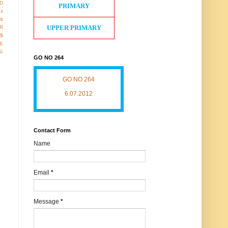
D
PRIMARY
gs
ws
UPPER PRIMARY
R
os
E
ள்
GO NO 264
GO NO 264
6.07.2012
Contact Form
Name
Email
*
Message
*