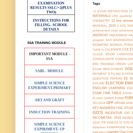
EXAMINATION
Tags
RESULTS
SSLC/+2(PLUS
+1 EXAM INSTRUCTION
10
TWO)
MATERIALS
10th quarterl
INSTRUCTIONS FOR
12 key answe
CHEMISTRY
FILLING– SCHOOL
2019
MATERIAL
3 STD TER
DETAILS
achievement chart
achieveme
ANDROID
ANGANWADI
AN
program
BAS
BAVANISAGA
SSA TRAINING MODULE
BIOMATRIC
BONGAL PONU
C
CCE
Cable tv
CALENDER
IMPORTANT MODULE -
CLASS ROOM LANGAUG
SSA
CONSOLIDATE
CONSOLIDA
BRC TRAINING
CREMY LA
DGE
EXAM
DEPLOYMENT
SABL - MODULE
PAYMENT
E-FILING
E-OFFI
EE S
QUESTION PAPERS
SIMPLE SCIENCE
ELECTION
EMI
EFILING
EXPERIMENT-PRIMARY
ENGLISH LEARNING
EN
EXAM TIME TABLE
EXCEL
FOR
FLASH CARDS
FORM
ART AND GRAFT
GPF
GO-2018
GRAMA SAB
KEY ANSWERS
HSC STUD
INDUCTION TRAINING
GO'S
INCENTIVE GO
INCOMETAX- 2016
INCRE
2016
ITR VIDEOS
IV STD
I
SIMPLE SCIENCE
kalautsav
KAMARAJAR
Kar
EXPIRIMENT- UP
Learning Out Co
indicators