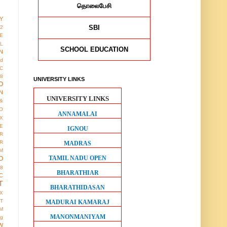
தொலைபேசி
Y
SBI
12
E
AL
SCHOOL EDUCATION
N
ed
IC
8
UNIVERSITY LINKS
O
N
UNIVERSITY LINKS
&
O
ANNAMALAI
X
E
IGNOU
R
R
MADRAS
M
TAMIL NADU OPEN
O
38
BHARATHIAR
C
T
BHARATHIDASAN
X
IT
MADURAI KAMARAJ
M
MANONMANIYAM
ng
W