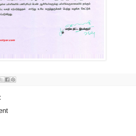
:
ent