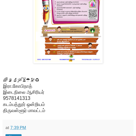
🌈📡🔬🛶⏳☂🔭♻
இரா.கோபிநாத்
இடைநிலை ஆசிரியர்
9578141313
கடம்பத்தூர் ஒன்றியம்
திருவள்ளூர் மாவட்டம்
at
7:39 PM