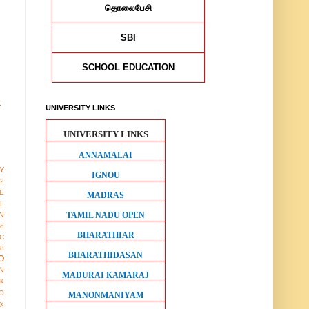
தொலைபேசி
SBI
SCHOOL EDUCATION
t
UNIVERSITY LINKS
UNIVERSITY LINKS
ANNAMALAI
Y
IGNOU
12
E
MADRAS
AL
TAMIL NADU OPEN
N
ed
BHARATHIAR
IC
8
BHARATHIDASAN
O
N
MADURAI KAMARAJ
&
O
MANONMANIYAM
X