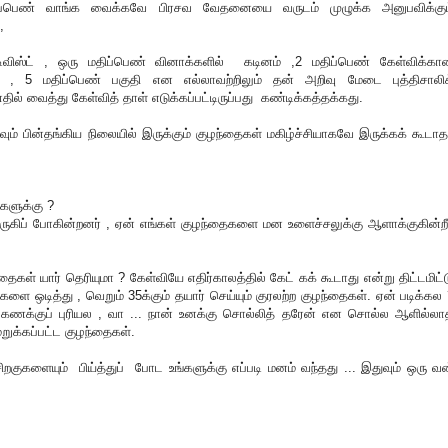
்பெண் வாங்க வைக்கவே பிரசவ வேதனையை வருடம் முழுக்க அனுபவிக்கும
,
டிவிஸ்ட் , ஒரு மதிப்பெண் வினாக்களில் கடினம் ,2 மதிப்பெண் கேள்விக்கா
் , 5 மதிப்பெண் பகுதி என எல்லாவற்றிலும் தன் அறிவு மேடை புத்திசாலிக
ல் வைத்து கேள்வித் தாள் எடுக்கப்பட்டிருப்பது கண்டிக்கத்தக்கது.
வும் பின்தங்கிய நிலையில் இருக்கும் குழந்தைகள் மகிழ்ச்சியாகவே இருக்கக் கூடாத
களுக்கு ?
ுகிப் போகின்றனர் , ஏன் எங்கள் குழந்தைகளை மன உளைச்சலுக்கு ஆளாக்குகின்றீர
ந்தைகள் யார் தெரியுமா ? கேள்வியே எதிர்காலத்தில் கேட் கக் கூடாது என்று திட்டமிட்
களை ஒடித்து , வெறும் 35க்கும் தயார் செய்யும் குரலற்ற குழந்தைகள். ஏன் படிக்கல
் கணக்குப் புரியல , வா ... நான் உனக்கு சொல்லித் தரேன் என சொல்ல ஆளில்லா
மறுக்கப்பட்ட குழந்தைகள்.
ிறகுகளையும் பிய்த்துப் போட உங்களுக்கு எப்படி மனம் வந்தது ... இதுவும் ஒரு வன