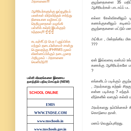
அரசாணை!!!
குழந்தைகளை 35 மதிப
ஆசிரியர்கள் பாடாய்ப் பட 
ஆசிரியர்களுக்கு ஓய்வூதியப்
பலன்கள் விடுவித்தல் சார்ந்து
எல்லா கேள்விகளிலும் 
நிலையான வழிகாட்டு
கணக்குகளிலும் கடினம
நெறிமுறைகள் வழங்கி
பள்ளிக் கல்வி இயக்குநர்
குழந்தைகளை மட்டும் மனதி
உத்தரவு!!! ☝️☝️☝️
அப்போ , பின்தங்கிய மிக
கடவுச்சீட்டு பெற / புதுப்பிக்க
???
மற்றும் தடையின்மைச் சான்று
பெறுவதற்கு IFHRMS மூலம்
விண்ணப்பிக்கும் நடைமுறை
அறிமுகம் - அரசாணை
ஏன் இவ்வளவு வன்மம் உங்
வெளியீடு!!!
கணக்கு ஆசிரியர்களே மர
?
பள்ளி விவரங்களை இணைய
எங்களிடம் படிக்கும் குழ
தளத்தில் பதிவு செய்தல் (NEW)
, அவர்களது கற்றல் சிறகு
என்ன படிக்கற ? எந்தக
SCHOOL ONLINE
WEBSITES
வீடுகளில் வளரும் கல்வி 
EMIS
அவர்களது நம்பிக்கைச் ச
கொடுமை தான்.
WWW.TNDSE.COM
www.tnschools.in
மனம் வெதும்புகிறது.
www.tnschools.gov.in