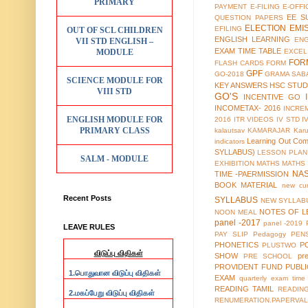
PRIMARY
PAYMENT
E-FILING
E-OFFI
EE S
QUESTION PAPERS
ELECTION
EMI
EFILING
OUT OF SCL CHILDREN
ENGLISH LEARNING
EN
VII STD ENGLISH –
EXAM TIME TABLE
MODULE
EXCEL
FOR
FLASH CARDS
FORM
GPF
GO-2018
GRAMA SAB
SCIENCE MODULE FOR
KEY ANSWERS
HSC STUD
VIII STD
GO'S
INCENTIVE GO
INCOMETAX- 2016
INCRE
ENGLISH MODULE FOR
2016
ITR VIDEOS
IV STD
I
PRIMARY CLASS
kalautsav
KAMARAJAR
Kar
Learning Out Co
indicators
SYLLABUS)
LESSON PLAN
SALM - MODULE
EXHIBITION
MATHS
MATHS
NA
TIME -PAERMISSION
BOOK MATERIAL
new cur
Recent Posts
SYLLABUS
NEW SYLLABU
NOTES OF L
NOON MEAL
panel -2017
panel -2019
LEAVE RULES
PAY SLIP
Pedagogy
PEN
PHONETICS
P
PLUSTWO
விடுப்பு விதிகள்
SHOW
pr
PRE SCHOOL
PROVIDENT FUND
PUBL
1.
பொதுவான விடுப்பு விதிகள்
EXAM
quarterly exam time 
READING TAMIL
READIN
2.
மகப்பேறு விடுப்பு விதிகள்
RENUMERATION.PAPERVAL