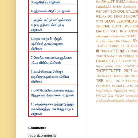
RH-LIST
RMSA
RH
RMSA 
3.
மதவிடுப்பு விதிகள்
salasiddhi
SALM
Samagra 
4.
தற்செயல் விடுப்பு விதிகள்
SCHOOL CALEN
REPORT
RELAX GO
SEAS
SENIORI
5.குடும்ப கட்டுப்பாட்டுக்கான
SLOW LEARNERS 
KITS
சிறப்பு தற்செயல் விடுப்பு
SPECIAL TEACHERS - 20
விதிகள்
MATHS
SSLC KEY ANS
sslcpaper valuvation
STATE
6.
அரசு ஊழியர் மற்றும்
SY
surplus
swatchh bharat
ஆசிரியர் தாமதவருகை-
TEACHER PROFILE
TEACH
விதிகள்
III
TERM -3
TERM -2
TERM
THB TERM-2
THB TERM-3
T
7.
சொந்த காரணங்களுக்காக
FINANCE G.O'S
TNCMTSE
ஈட்டா விடுப்பு விதிகள்
tnpsc group exam
TNPSC 
TNTET
TNTET - 2017
TN
8.
கருச்சிதைவு அல்லது
TRAINING
TRANSCRITION
கருநீக்குதலுக்கான விடுப்பு
TRB
TRB - POLYTECHNIC
விதிகள்
PRIMARY MODULE
UPS
us
9.
பணியேற்பிடைக்காலம் மற்றும்
VINAYAGA MISSION
VRS
அதற்கான அரசாணை விதிகள்
PRACTICAL
YOGA
சாதிகளற
மருத்துவம்
மன்றங்கள்
மாற்றுத்த
10.
குழந்தையை தத்துஎடுத்துக்
கொள்வதற்கு மகப்பேறு விடுப்பு
விதிகள்
Comments
recentcomments