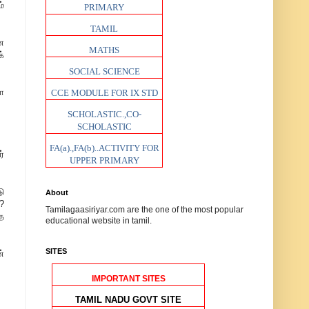
்
PRIMARY
TAMIL
ன
MATHS
்
SOCIAL SCIENCE
ா
CCE MODULE FOR IX STD
SCHOLASTIC.,CO-
SCHOLASTIC
FA(a).,FA(b)..ACTIVITY FOR
்
UPPER PRIMARY
டு
About
 ?
Tamilagaasiriyar.com are the one of the most popular
த
educational website in tamil.
SITES
்
IMPORTANT SITES
TAMIL NADU GOVT SITE