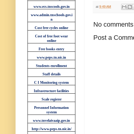
www.ecs.tnscools.gov.in
at
9:49 AM
www.admin.tnschools.gov.i
n
No comments
Cost free cycles online
Post a Comm
Cost of free foot wear
online
Free books entry
www.peps.tn.nic.in
Students enrollment
Staff details
C I Monitoring system
Infrastructure facilities
Scale register
Personnel Information
system
www.tnvelaivaaip.gov.in
http://www.peps.tn.nic.in/