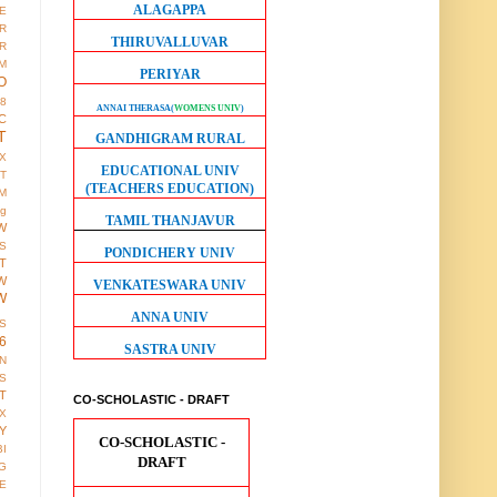
ALAGAPPA
E
R
THIRUVALLUVAR
R
M
PERIYAR
O
38
ANNAI THERASA
(
WOMENS UNIV
)
C
T
GANDHIGRAM RURAL
X
EDUCATIONAL UNIV
IT
(TEACHERS EDUCATION)
M
ng
TAMIL THANJAVUR
W
S
PONDICHERY UNIV
T
W
VENKATESWARA UNIV
W
ANNA UNIV
S
6
SASTRA UNIV
ON
S
T
CO-SCHOLASTIC - DRAFT
X
Y
CO-SCHOLASTIC -
BI
DRAFT
G
LE