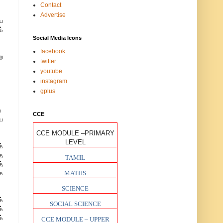
Contact
Advertise
ய
்
Social Media Icons
facebook
ை
twitter
youtube
instagram
gplus
ய
CCE
ை
CCE MODULE –PRIMARY
LEVEL
்
ை
TAMIL
்
ை
MATHS
SCIENCE
்
SOCIAL SCIENCE
்
்
CCE MODULE – UPPER