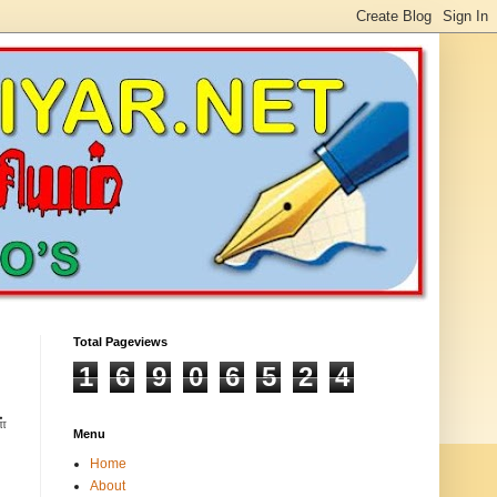
Total Pageviews
1
6
9
0
6
5
2
4
்
Menu
Home
About