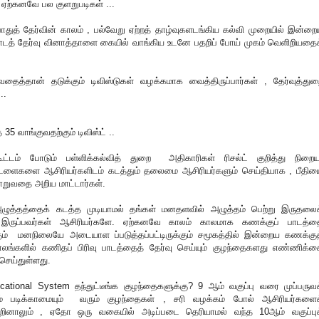
 ஏற்கனவே பல குளறுபடிகள் ...
ொதுத் தேர்வின் காலம் , பல்வேறு ஏற்றத் தாழ்வுகளடங்கிய கல்வி முறையில் இன்றை
ாடத் தேர்வு வினாத்தாளை கையில் வாங்கிய உடனே பதறிப் போய் முகம் வெளிறியதைக
தைத்தான் தடுக்கும் டிவிஸ்டுகள் வழக்கமாக வைத்திருப்பார்கள் , தேர்வுத்துற
..
 வாங்குவதற்கும் டிவிஸ்ட் ..
ூட்டம் போடும் பள்ளிக்கல்வித் துறை அதிகாரிகள் ரிசல்ட் குறித்து நிறை
கட்டளைகளை ஆசிரியர்களிடம் கடத்தும் தலைமை ஆசிரியர்களும் செய்தியாக , பீதிய
மாறுவதை அறிய மாட்டார்கள்.
ழுத்தத்தைக் கடத்த முடியாமல் தங்கள் மனதளவில் அழுத்தம் பெற்று இருதலைக
 இருப்பவர்கள் ஆசிரியர்களே. ஏற்கனவே காலம் காலமாக கணக்குப் பாடத்த
கும் மனநிலையே அடையாள ப்படுத்தப்பட்டிருக்கும் சமூகத்தில் இன்றைய கணக்குத
காலங்களில் கணிதப் பிரிவு பாடத்தைத் தேர்வு செய்யும் குழந்தைகளது எண்ணிக்க
ெய்துள்ளது.
ational System தந்துட்டீங்க குழந்தைகளுக்கு? 9 ஆம் வகுப்பு வரை முப்பருவக
தும் படிக்காமையும் வரும் குழந்தைகள் , சரி வழக்கம் போல் ஆசிரியர்களைக
ூறினாலும் , ஏதோ ஒரு வகையில் அடிப்படை தெரியாமல் வந்த 10ஆம் வகுப்புக