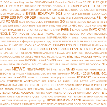
CE
E-SR
ed teaching practise
EDUCATION APP
Education District Code
EE
EE LP
EE QP
E
URESH
EE-LESSON PLAN
EE-TERM-3
EE TLM
EE TRAINING
EE VIDEOS
EE-2024
EE
S
EMIS TC GENERATION
EMPLOYMENT
EMPLOYMENT REGISTRATION
ENGLISH GRAMME
ENNUM EZHUTHUM 2023
GLISH WORKSHEETS
EPAY SLIP
Equallance
ESSAY
EXA
EXPRESS PAY ORDER
FIN - G
FA(a)&FA(b)
F(a) ACTIVITIES
FESTIVAL ADVANCE
FORMS
GO
MAT
genuineness
G.O's
GANGA GUIDE
go ms no 404
GO NO 175
go no 2
hand writing
HSC
HS
A
HBA LOAN
Higher Education policy Note 2016-17
HSC - 2015 KEY ANS
IMPORTAN
IFHRMS
Y MATERIALS
ICT
hse
I STD
ICT CORNER
ID CARD
IGNOU
IMART
INCOME TAX
INCOME TAX 2017
INCOME TAX 2019
INCOME TAX 2024
INCOMETA
independence day
INSPIRE AWARD
IT
MENT GO
information
INTEREST RATE
internal mark
jacto-jeo
V STD TERM II
jactto
judjement copy
JUNIOR SENIOR
KALAI THIRUVILA
KALANJIYA
LEARNING ENGLISH
uvoolam
KH AND BC HEAD
LAB ASSISTANT
LEARNING HINDI
learni
LESSON PLAN
LESSON PLAN - 5
mes
LEAVE LIST
LEAVE RULES
LESSON PLAN (NE
material
 STEPS
LSIT OF HOLIDAYS
MATERNITY LEAVE
MATHEMATICS - QUIZ
MATHEMATIC
mind map
MODULE
MPHIL-PAR
 FORMULA
MATHS SYMBOLS
mbbs
MDM
MEDICAL LEAVE
S
new
NATIONAL AWARD
NEET
NE
NATIONAL ANTHEM
NEET 2017
NEET GO DSE
NEP
NE
riculum
NEW EDUCATION POLICY
NEW PAY BILL HAND BOOK
NEW PEDAGOGY
NEWS
NEWSPAPER
NMMS
NHIS
S - 2018
NILP
NIOS
NMMS KEY
NMMS RESULT
PANEL - 2018
PANEL -201
ESSON
NTSE
NPS(PFRDA)
nupea
OBC
one man commission
panel-2015
PASSPORT
PANEL GO
PANEL-2019
PANEL-2023
paper valuvation
PAY FIXATI
PERIODICAL ASSESMENT
SION
PET
PFRDA
PG PANEL LIST
PGTRB KEY ANSWER
OMMALATTAM VIDEOS
PONGAL BONUS GO
POWER POINT
PP
POST CONTINUANCE
ess release
PROCEEDINGS
PRIMARY HM
PRIMARY MATERIALS
PROFESSIONAL TA
IC EXAM
PUPLIC HOLIDAYS
QR CODE
QUARTERL
PUTHIYA KALVI KOLKAI
QUARTERLY
table
QUESTION PAPERS
QUESTIONS AND ANSWERS KEY
RADHAKRISHNA AWARD
R
REGULARISATION ORDER
G WRITING FORMAT
recognised by ugc
REMEDIAL TEACHIN
UVATION
REPORT CARD
RESULTS
RETIREMENT
RETIREMENT BOOK
REVISION TIME TAB