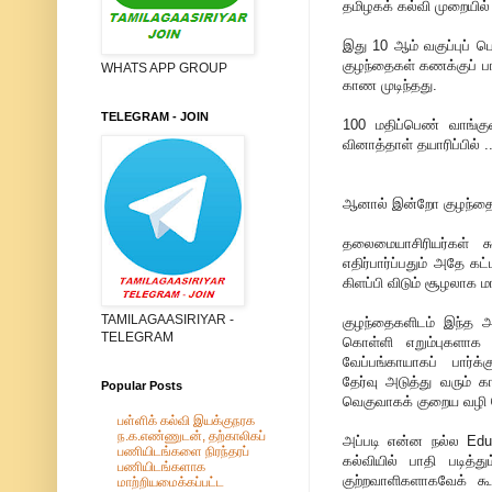
தமிழகக் கல்வி முறையில்
இது 10 ஆம் வகுப்புப் ப
குழந்தைகள் கணக்குப் ப
WHATS APP GROUP
காண முடிந்தது.
TELEGRAM - JOIN
100 மதிப்பெண் வாங்குவ
வினாத்தாள் தயாரிப்பில் ..
ஆனால் இன்றோ குழந்தை 35
தலைமையாசிரியர்கள் க
எதிர்பார்ப்பதும் அதே 
கிளப்பி விடும் சூழலாக 
TAMILAGAASIRIYAR -
குழந்தைகளிடம் இந்த அ
TELEGRAM
கொள்ளி எறும்புகளாக
வேப்பங்காயாகப் பார்க்
தேர்வு அடுத்து வரும் 
Popular Posts
வெகுவாகக் குறைய வழி ச
பள்ளிக் கல்வி இயக்குநரக
ந.க.எண்ணுடன், தற்காலிகப்
அப்படி என்ன நல்ல Educ
பணியிடங்களை நிரந்தரப்
கல்வியில் பாதி படித்
பணியிடங்களாக
குற்றவாளிகளாகவேக் க
மாற்றியமைக்கப்பட்ட