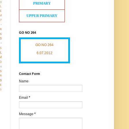
ry
PRIMARY
L
E
UPPER PRIMARY
M
17
 -
R
GO NO 264
us
S
-
GO NO 264
S
LL
6.07.2012
M
D
gs
ws
Contact Form
R
os
Name
E
ள்
Email
*
Message
*