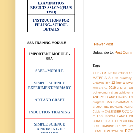
EXAMINATION
RESULTS
SSLC/+2(PLUS
TWO)
INSTRUCTIONS FOR
FILLING– SCHOOL
DETAILS
SSA TRAINING MODULE
Newer Post
Subscribe to:
Post Comm
IMPORTANT MODULE -
SSA
Tags
SABL - MODULE
+1 EXAM INSTRUCTION
10
MATERIALS
10th quarterl
12 key answe
SIMPLE SCIENCE
CHEMISTRY
EXPERIMENT-PRIMARY
2019
MATERIAL
3 STD TER
achievement chart
achieveme
ANDROID
ANGANWADI
AN
ART AND GRAFT
program
BAS
BAVANISAGA
BIOMATRIC
BONGAL PONU
C
CCE
Cable tv
CALENDER
INDUCTION TRAINING
CLASS ROOM LANGAUG
CONSOLIDATE
CONSOLIDA
SIMPLE SCIENCE
BRC TRAINING
CREMY LA
EXPIRIMENT- UP
DGE
EXAM
DEPLOYMENT