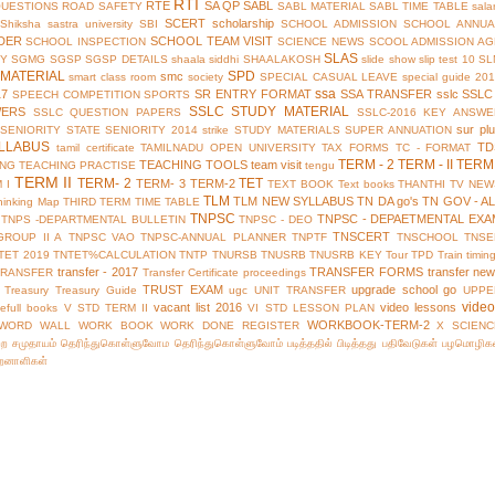
RTI
RTE
SA QP
SABL
QUESTIONS
ROAD SAFETY
SABL MATERIAL
SABL TIME TABLE
sala
SCERT
scholarship
Shiksha
sastra university
SBI
SCHOOL ADMISSION
SCHOOL ANNUA
DER
SCHOOL TEAM VISIT
SCHOOL INSPECTION
SCIENCE NEWS
SCOOL ADMISSION AG
SLAS
TY
SGMG
SGSP
SGSP DETAILS
shaala siddhi
SHAALAKOSH
slide show
slip test 10
SL
MATERIAL
SPD
smc
smart class room
society
SPECIAL CASUAL LEAVE
special guide 20
ssa
17
SR ENTRY FORMAT
SSA TRANSFER
sslc
SSLC
SPEECH COMPETITION
SPORTS
SSLC STUDY MATERIAL
WERS
SSLC QUESTION PAPERS
SSLC-2016 KEY ANSWE
sur pl
 SENIORITY
STATE SENIORITY 2014
strike
STUDY MATERIALS
SUPER ANNUATION
LLABUS
TD
tamil certificate
TAMILNADU OPEN UNIVERSITY
TAX FORMS
TC - FORMAT
TERM - 2
TERM - II
TERM 
TEACHING TOOLS
team visit
ING
TEACHING PRACTISE
tengu
TERM II
TERM- 2
TET
TERM- 3
TERM-2
 I
TEXT BOOK
Text books
THANTHI TV NEW
TLM
TLM NEW SYLLABUS
TN DA go's
TN GOV - A
hinking Map
THIRD TERM
TIME TABLE
TNPSC
TNPSC - DEPAETMENTAL EXA
TNPS -DEPARTMENTAL BULLETIN
TNPSC - DEO
TNSCERT
GROUP II A
TNPSC VAO
TNPSC-ANNUAL PLANNER
TNPTF
TNSCHOOL
TNSE
TET 2019
TNTET%CALCULATION
TNTP
TNURSB
TNUSRB
TNUSRB KEY
Tour
TPD
Train timin
transfer - 2017
TRANSFER FORMS
transfer ne
TRANSFER
Transfer Certificate proceedings
TRUST EXAM
upgrade school go
Treasury
Treasury Guide
ugc
UNIT TRANSFER
UPPE
vide
vacant list 2016
video lessons
efull books
V STD TERM II
VI STD LESSON PLAN
WORKBOOK-TERM-2
WORD WALL
WORK BOOK
WORK DONE REGISTER
X SCIENC
்ற சமுதாயம்
தெரிந்துகொள்ளுவோம
தெரிந்துகொள்ளுவோம்
படித்ததில் பிடித்தது
பதிவேடுகள்
பழமொழிக
ிறனாளிகள்