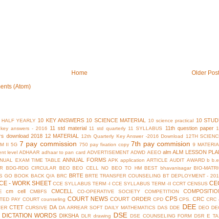
Home
Older Pos
ents (Atom)
10 KEY ANSWERS
10 SCIENCE MATERIAL
10 STUD
 HALF YEARLY
10 science practical
11 std material
11th question paper
y key answers - 2016
11 std quarterly
11 SYLLABUS
rs download 2018
12 MATERIAL
12th Quarterly Key Answer -2016 Download
12TH SCIENC
7 pay commission
7th pay commision
M II
5G
750 pay fixation copy
9 MATERI
alm
ALM LESSON PLA
nt level
ADHAAR
adhaar to pan card
ADVERTISEMENT
ADWD
AEEO
ANNUAL FORMS
NUAL EXAM TIME TABLE
APK
application
ARTICLE
AUDIT
AWARD
b
b.
R
BDG-RDG CIRCULAR
BEO
BEO CELL NO
BEO TO HM
BEST
bhavanisagar
BIO-MATR
BRTE
S GO
BOOK BACK Q/A
BRC
BRTE TRANSFER COUNSELING
BT DEPLOYMENT - 201
CE - WORK SHEET
CE
CCE SYLLABUS TERM -I
CCE SYLLABUS TERM -II
CCRT
CENSUS
cm cell
CMCELL
COMPOSITIO
E
CMBFS
CO-OPERATIVE SOCIETY
COMPETITION
COURT NEWS
CPS
COURT ORDER
CRC
TED PAY COURT
counseling
CPD
CPS.
CRC 
DEE
CTET
DA
YER
CURSIVE
DA ARREAR SOFT
DAILY MATHEMATICS
DAS
DDE
DEO
DE
DSE
DICTATION WORDS
DIKSHA
DLR
drawing
DSE COUNSELING FORM
DSR
E TA