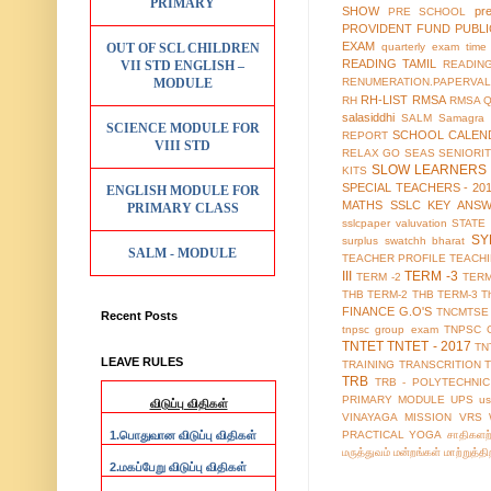
PRIMARY
SHOW
pr
PRE SCHOOL
PROVIDENT FUND
PUBL
EXAM
OUT OF SCL CHILDREN
quarterly exam time 
READING TAMIL
VII STD ENGLISH –
READIN
MODULE
RENUMERATION.PAPERVAL
RH-LIST
RMSA
RH
RMSA 
salasiddhi
SALM
Samagra 
SCIENCE MODULE FOR
SCHOOL CALEN
REPORT
VIII STD
RELAX GO
SEAS
SENIORI
SLOW LEARNERS 
KITS
SPECIAL TEACHERS - 20
ENGLISH MODULE FOR
MATHS
SSLC KEY ANS
PRIMARY CLASS
sslcpaper valuvation
STATE
SY
surplus
swatchh bharat
SALM - MODULE
TEACHER PROFILE
TEACH
III
TERM -3
TERM -2
TERM
THB TERM-2
THB TERM-3
T
FINANCE G.O'S
TNCMTSE
Recent Posts
tnpsc group exam
TNPSC 
TNTET
TNTET - 2017
TN
LEAVE RULES
TRAINING
TRANSCRITION
TRB
TRB - POLYTECHNIC
PRIMARY MODULE
UPS
us
விடுப்பு விதிகள்
VINAYAGA MISSION
VRS
1.
PRACTICAL
YOGA
சாதிகளற
பொதுவான விடுப்பு விதிகள்
மருத்துவம்
மன்றங்கள்
மாற்றுத்த
2.
மகப்பேறு விடுப்பு விதிகள்