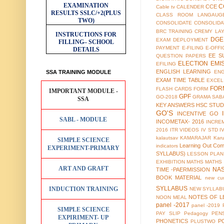
EXAMINATION
C
CCE
Cable tv
CALENDER
RESULTS
SSLC/+2(PLUS
CLASS ROOM LANGAUG
TWO)
CONSOLIDATE
CONSOLIDA
BRC TRAINING
CREMY LA
INSTRUCTIONS FOR
DGE
EXAM
DEPLOYMENT
FILLING– SCHOOL
PAYMENT
E-FILING
E-OFFI
DETAILS
EE S
QUESTION PAPERS
ELECTION
EMI
EFILING
ENGLISH LEARNING
SSA TRAINING MODULE
EN
EXAM TIME TABLE
EXCEL
FOR
FLASH CARDS
FORM
IMPORTANT MODULE -
GPF
GO-2018
GRAMA SAB
SSA
KEY ANSWERS
HSC STUD
GO'S
INCENTIVE GO
SABL - MODULE
INCOMETAX- 2016
INCRE
2016
ITR VIDEOS
IV STD
I
kalautsav
KAMARAJAR
Kar
SIMPLE SCIENCE
Learning Out Co
indicators
EXPERIMENT-PRIMARY
SYLLABUS)
LESSON PLAN
EXHIBITION
MATHS
MATHS
ART AND GRAFT
NA
TIME -PAERMISSION
BOOK MATERIAL
new cur
SYLLABUS
INDUCTION TRAINING
NEW SYLLABU
NOTES OF L
NOON MEAL
panel -2017
panel -2019
SIMPLE SCIENCE
PAY SLIP
Pedagogy
PEN
EXPIRIMENT- UP
PHONETICS
P
PLUSTWO