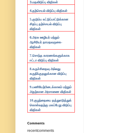
3.
மதவிடுப்பு விதிகள்
4.
தற்செயல் விடுப்பு விதிகள்
5.குடும்ப கட்டுப்பாட்டுக்கான
சிறப்பு தற்செயல் விடுப்பு
விதிகள்
6.
அரசு ஊழியர் மற்றும்
ஆசிரியர் தாமதவருகை-
விதிகள்
7.
சொந்த காரணங்களுக்காக
ஈட்டா விடுப்பு விதிகள்
8.
கருச்சிதைவு அல்லது
கருநீக்குதலுக்கான விடுப்பு
விதிகள்
9.
பணியேற்பிடைக்காலம் மற்றும்
அதற்கான அரசாணை விதிகள்
10.
குழந்தையை தத்துஎடுத்துக்
கொள்வதற்கு மகப்பேறு விடுப்பு
விதிகள்
Comments
recentcomments