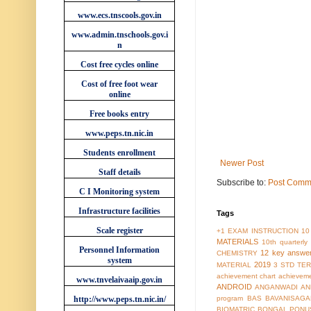
www.ecs.tnscools.gov.in
www.admin.tnschools.gov.i
n
Cost free cycles online
Cost of free foot wear
online
Free books entry
www.peps.tn.nic.in
Students enrollment
Newer Post
Staff details
Subscribe to:
Post Comm
C I Monitoring system
Infrastructure facilities
Tags
Scale register
+1 EXAM INSTRUCTION
10
MATERIALS
10th quarterl
Personnel Information
12 key answe
CHEMISTRY
system
2019
MATERIAL
3 STD TER
achievement chart
achieveme
www.tnvelaivaaip.gov.in
ANDROID
ANGANWADI
AN
http://www.peps.tn.nic.in/
program
BAS
BAVANISAGA
BIOMATRIC
BONGAL PONU