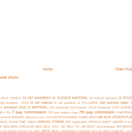
Home
Older Pos
ents (Atom)
10 KEY ANSWERS
10 SCIENCE MATERIAL
10 STUD
 HALF YEARLY
10 science practical
11 std material
11th question paper
y key answers - 2016
11 std quarterly
11 SYLLABUS
rs download 2018
12 MATERIAL
12th Quarterly Key Answer -2016 Download
12TH SCIENC
7 pay commission
7th pay commision
M II
5G
750 pay fixation copy
9 MATERI
alm
ALM LESSON PLA
nt level
ADHAAR
adhaar to pan card
ADVERTISEMENT
ADWD
AEEO
ANNUAL FORMS
NUAL EXAM TIME TABLE
APK
application
ARTICLE
AUDIT
AWARD
b
b.
R
BDG-RDG CIRCULAR
BEO
BEO CELL NO
BEO TO HM
BEST
bhavanisagar
BIO-MATR
BRTE
S GO
BOOK BACK Q/A
BRC
BRTE TRANSFER COUNSELING
BT DEPLOYMENT - 201