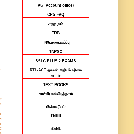
AG (Account office)
CPS FAQ
கருவூலம்
TRB
TN
வேலைவாய்ப்பு
TNPSC
SSLC PLUS 2 EXAMS
RTI -ACT
தகவல் அறியும் உரிமை
t
சட்டம்
TEXT BOOKS
சமச்சீர்
கல்விபுத்தகம்
Y
12
மின்வாரியம்
E
AL
TNEB
N
ed
BSNL
IC
8