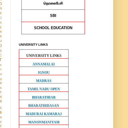
தொலைபேசி
O
N
&
SBI
O
X
SCHOOL EDUCATION
E
R
R
M
UNIVERSITY LINKS
O
38
UNIVERSITY LINKS
C
T
ANNAMALAI
X
IT
IGNOU
M
ng
MADRAS
W
S
TAMIL NADU OPEN
T
W
BHARATHIAR
W
BHARATHIDASAN
S
6
MADURAI KAMARAJ
ON
MANONMANIYAM
S
T