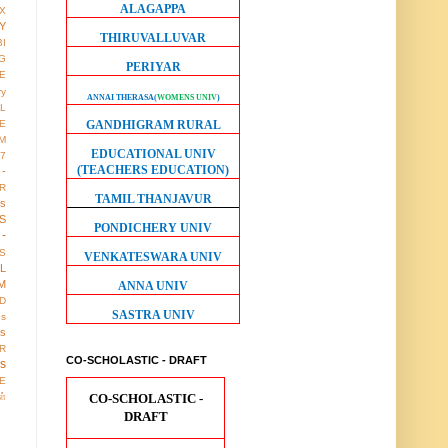
ALAGAPPA
X
Y
THIRUVALLUVAR
BI
G
PERIYAR
LE
ry
ANNAI THERASA
(
WOMENS UNIV
)
L
GANDHIGRAM RURAL
E
M
EDUCATIONAL UNIV
17
(TEACHERS EDUCATION)
 -
R
TAMIL THANJAVUR
us
S
PONDICHERY UNIV
-
S
VENKATESWARA UNIV
LL
M
ANNA UNIV
D
SASTRA UNIV
gs
ws
R
CO-SCHOLASTIC - DRAFT
os
E
CO-SCHOLASTIC -
ள்
DRAFT