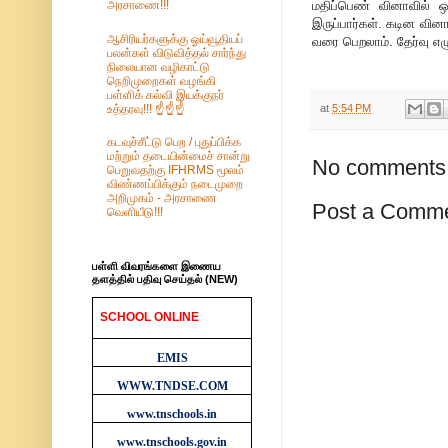
மதிப்பெண் வினாவில் ஒ
அரசாணை!!!
இருப்பார்கள். கடின வின
ஆசிரியர்களுக்கு ஓய்வூதியப்
வரை பெறலாம். தேர்வு எ
பலன்கள் விடுவித்தல் சார்ந்து
நிலையான வழிகாட்டு
நெறிமுறைகள் வழங்கி
பள்ளிக் கல்வி இயக்குநர்
உத்தரவு!!! ☝️☝️☝️
at
5:54 PM
கடவுச்சீட்டு பெற / புதுப்பிக்க
மற்றும் தடையின்மைச் சான்று
No comments
பெறுவதற்கு IFHRMS மூலம்
விண்ணப்பிக்கும் நடைமுறை
அறிமுகம் - அரசாணை
Post a Comm
வெளியீடு!!!
பள்ளி விவரங்களை இணைய
தளத்தில் பதிவு செய்தல் (NEW)
SCHOOL ONLINE
WEBSITES
EMIS
WWW.TNDSE.COM
www.tnschools.in
www.tnschools.gov.in