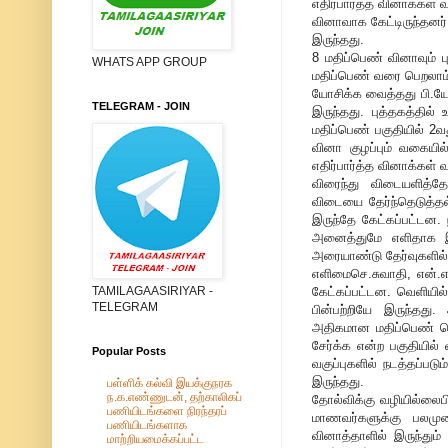
எதிர்பார்த்த வினாக்கள்
வினாவாக கேட்டிருந்தனர்
இருந்தது.
8 மதிப்பெண் வினாவும் பு
WHATS APP GROUP
மதிப்பெண் வரை பெறலாம
யோசிக்க வைத்தது பி.யோ
TELEGRAM - JOIN
இருந்தது. புத்தகத்தில்
மதிப்பெண் பகுதியில் 2வ
வினா குழப்பும் வகையில
எதிர்பார்த்த வினாக்கள் வ
விரைந்து விடையளித்தே
விடையை தேர்ந்தெடுத்தல
இருந்தே கேட்கப்பட்டன.
அனைத்துமே எளிதாக இரு
அரையாண்டு தேர்வுகளில் 
எளிமைசெ.சுவாதி, என்.எஸ
கேட்கப்பட்டன. வெளியில்
TAMILAGAASIRIYAR -
TELEGRAM
பின்பற்றியே இருந்தது
அதிகமான மதிப்பெண் பெற
சேர்க்க என்ற பகுதியில் 
Popular Posts
வகுப்புகளில் நடத்தப்படு
இருந்தது.
பள்ளிக் கல்வி இயக்குநரக
ந.க.எண்ணுடன், தற்காலிகப்
தோல்விக்கு வழியில்லைபி
பணியிடங்களை நிரந்தரப்
மாணவர்களுக்கு பலமு
பணியிடங்களாக
வினாத்தாளில் இருந்தும்
மாற்றியமைக்கப்பட்ட