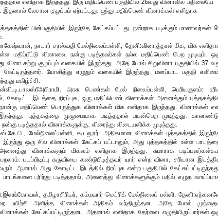
 வந்ததால் எளிதாக இருந்தது. இரு மதிப்பெண் பகுதியில் 26வது வினாவில் பதிலையே
. இதனால் லேசான குழப்பம் ஏற்பட்டது. ஐந்து மதிப்பெண் வினாக்கள் எளிதாக
த்தகத்தின் பின்பகுதியில் இருந்தே கேட்கப்பட்டது. நன்றாக படிக்கும் மாணவர்கள் 
்.
கேஷ்வரன், நாடார் சரஸ்வதி மேல்நிலைப்பள்ளி, தேனி:வினாத்தாள் மிக, மிக எளிதா
 உள்ள மதிப்பீட்டு வினாவை நன்கு படித்தவர்கள் நல்ல மதிப்பெண் பெற முடியும். ஒர
து வினா சற்று குழப்பும் வகையில் இருந்தது. அதே போல் சிறுவினா பகுதியில் 37 வத
் கேட்டிருந்தனர். யோசித்து எழுதும் வகையில் இருந்தது. மனப்பாட பகுதி எளிமை
ந்தது மகிழ்ச்சி.
ன்வி.டி.பாலஸ்ரீஅபிராமி, அரசு பெண்கள் மேல் நிலைப்பள்ளி, பெரியகுளம்: உரி
், கோடிட்ட இடத்தை நிரப்புக, ஒரு மதிப்பெண் வினாக்கள் அனைத்தும் புத்தகத்தில
 நான்கு மதிப்பெண் பொருத்துக வினாக்கள் மிக எளிதாக இருந்தது. வினாக்கள் எ
ந்தது. புத்தகத்தை முழுமையாக படித்ததால் பயன்பெற முடிந்தது. காலாண்டு
நன்கு படித்ததால் வினாக்களுக்கு, விரைந்து விடையளிக்க முடிந்தது.
்.கே.பி., மேல்நிலைப்பள்ளி, கூடலுார்: அதிகமான வினாக்கள் புத்தகத்தில் இருந்த
 இருந்து ஒரு சில வினாக்கள் கேட்கப் பட்டாலும், அது புத்தகத்தில் உள்ள பாடத்த
. அனைத்து வினாக்களும் மிகவும் எளிதாக இருந்தது. சுமாராக படிப்பவர்கள்கூ
லாம். படப்பிடிப்பு கருவியை கண்டுபிடித்தவர் யார் என்ற வினா, சரியான இடத்தில
வரும். ஆனால் அது கோடிட்ட இடத்தில் நிரப்புக என்ற பகுதியில் கேட்கப்பட்டிருந்தத
ம் பாடங்களை புரிந்து படித்ததால், அனைத்து வினாக்களுக்கும் பதில் எழுத வாய்ப்ப
.இளங்கோவன், தமிழாசிரியர், கம்மவார் மெட்ரிக் மேல்நிலைப் பள்ளி, தேனி:ஏற்கனவ
றை பயிற்சி அளித்த வினாக்கள் அதிகம் வந்திருந்தன. அதே போல் முந்தை
 வினாக்கள் கேட்கப்பட்டிருந்தன. அதனால் எளிதாக தேர்வை எழுதியிருப்பார்கள்.ஒர