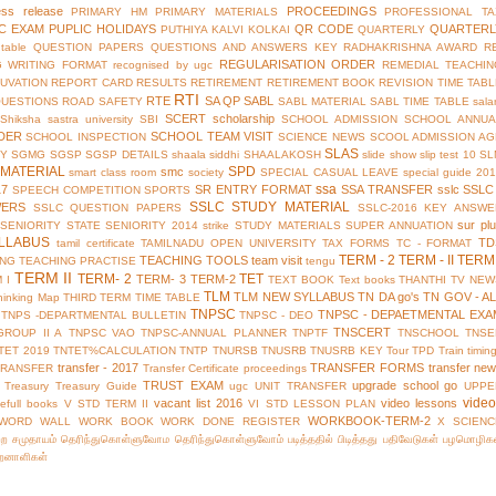
ess release
PROCEEDINGS
PRIMARY HM
PRIMARY MATERIALS
PROFESSIONAL TA
IC EXAM
PUPLIC HOLIDAYS
QR CODE
QUARTERL
PUTHIYA KALVI KOLKAI
QUARTERLY
table
QUESTION PAPERS
QUESTIONS AND ANSWERS KEY
RADHAKRISHNA AWARD
R
REGULARISATION ORDER
G WRITING FORMAT
recognised by ugc
REMEDIAL TEACHIN
UVATION
REPORT CARD
RESULTS
RETIREMENT
RETIREMENT BOOK
REVISION TIME TAB
RTI
RTE
SA QP
SABL
QUESTIONS
ROAD SAFETY
SABL MATERIAL
SABL TIME TABLE
sala
SCERT
scholarship
Shiksha
sastra university
SBI
SCHOOL ADMISSION
SCHOOL ANNUA
DER
SCHOOL TEAM VISIT
SCHOOL INSPECTION
SCIENCE NEWS
SCOOL ADMISSION AG
SLAS
TY
SGMG
SGSP
SGSP DETAILS
shaala siddhi
SHAALAKOSH
slide show
slip test 10
SL
MATERIAL
SPD
smc
smart class room
society
SPECIAL CASUAL LEAVE
special guide 20
ssa
17
SR ENTRY FORMAT
SSA TRANSFER
sslc
SSLC
SPEECH COMPETITION
SPORTS
SSLC STUDY MATERIAL
WERS
SSLC QUESTION PAPERS
SSLC-2016 KEY ANSWE
sur pl
 SENIORITY
STATE SENIORITY 2014
strike
STUDY MATERIALS
SUPER ANNUATION
LLABUS
TD
tamil certificate
TAMILNADU OPEN UNIVERSITY
TAX FORMS
TC - FORMAT
TERM - 2
TERM - II
TERM 
TEACHING TOOLS
team visit
ING
TEACHING PRACTISE
tengu
TERM II
TERM- 2
TET
TERM- 3
TERM-2
 I
TEXT BOOK
Text books
THANTHI TV NEW
TLM
TLM NEW SYLLABUS
TN DA go's
TN GOV - A
hinking Map
THIRD TERM
TIME TABLE
TNPSC
TNPSC - DEPAETMENTAL EXA
TNPS -DEPARTMENTAL BULLETIN
TNPSC - DEO
TNSCERT
GROUP II A
TNPSC VAO
TNPSC-ANNUAL PLANNER
TNPTF
TNSCHOOL
TNSE
TET 2019
TNTET%CALCULATION
TNTP
TNURSB
TNUSRB
TNUSRB KEY
Tour
TPD
Train timin
transfer - 2017
TRANSFER FORMS
transfer ne
TRANSFER
Transfer Certificate proceedings
TRUST EXAM
upgrade school go
Treasury
Treasury Guide
ugc
UNIT TRANSFER
UPPE
vide
vacant list 2016
video lessons
efull books
V STD TERM II
VI STD LESSON PLAN
WORKBOOK-TERM-2
WORD WALL
WORK BOOK
WORK DONE REGISTER
X SCIENC
்ற சமுதாயம்
தெரிந்துகொள்ளுவோம
தெரிந்துகொள்ளுவோம்
படித்ததில் பிடித்தது
பதிவேடுகள்
பழமொழிக
ிறனாளிகள்