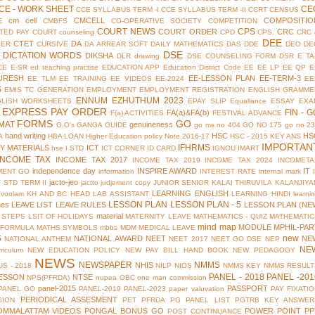
CE - WORK SHEET
CE
CCE SYLLABUS TERM -I
CCE SYLLABUS TERM -II
CCRT
CENSUS
cm cell
CMCELL
COMPOSITIO
E
CMBFS
CO-OPERATIVE SOCIETY
COMPETITION
COURT NEWS
CPS
COURT ORDER
CRC
TED PAY COURT
counseling
CPD
CPS.
CRC 
DEE
CTET
DA
YER
CURSIVE
DA ARREAR SOFT
DAILY MATHEMATICS
DAS
DDE
DEO
DE
DSE
DICTATION WORDS
DIKSHA
DLR
drawing
DSE COUNSELING FORM
DSR
E TA
CE
E-SR
ed teaching practise
EDUCATION APP
Education District Code
EE
EE LP
EE QP
E
URESH
EE-LESSON PLAN
EE-TERM-3
EE TLM
EE TRAINING
EE VIDEOS
EE-2024
EE
S
EMIS TC GENERATION
EMPLOYMENT
EMPLOYMENT REGISTRATION
ENGLISH GRAMME
ENNUM EZHUTHUM 2023
GLISH WORKSHEETS
EPAY SLIP
Equallance
ESSAY
EXA
EXPRESS PAY ORDER
FIN - G
FA(a)&FA(b)
F(a) ACTIVITIES
FESTIVAL ADVANCE
FORMS
GO
MAT
genuineness
G.O's
GANGA GUIDE
go ms no 404
GO NO 175
go no 2
hand writing
HSC
HS
A
HBA LOAN
Higher Education policy Note 2016-17
HSC - 2015 KEY ANS
IMPORTAN
IFHRMS
Y MATERIALS
ICT
hse
I STD
ICT CORNER
ID CARD
IGNOU
IMART
INCOME TAX
INCOME TAX 2017
INCOME TAX 2019
INCOME TAX 2024
INCOMETA
independence day
INSPIRE AWARD
IT
MENT GO
information
INTEREST RATE
internal mark
jacto-jeo
V STD TERM II
jactto
judjement copy
JUNIOR SENIOR
KALAI THIRUVILA
KALANJIYA
LEARNING ENGLISH
uvoolam
KH AND BC HEAD
LAB ASSISTANT
LEARNING HINDI
learni
LESSON PLAN
LESSON PLAN - 5
mes
LEAVE LIST
LEAVE RULES
LESSON PLAN (NE
material
 STEPS
LSIT OF HOLIDAYS
MATERNITY LEAVE
MATHEMATICS - QUIZ
MATHEMATIC
mind map
MODULE
MPHIL-PAR
 FORMULA
MATHS SYMBOLS
mbbs
MDM
MEDICAL LEAVE
S
new
NATIONAL AWARD
NEET
NE
NATIONAL ANTHEM
NEET 2017
NEET GO DSE
NEP
NE
riculum
NEW EDUCATION POLICY
NEW PAY BILL HAND BOOK
NEW PEDAGOGY
NEWS
NEWSPAPER
NMMS
NHIS
S - 2018
NILP
NIOS
NMMS KEY
NMMS RESULT
PANEL - 2018
PANEL -201
ESSON
NTSE
NPS(PFRDA)
nupea
OBC
one man commission
panel-2015
PASSPORT
PANEL GO
PANEL-2019
PANEL-2023
paper valuvation
PAY FIXATI
PERIODICAL ASSESMENT
SION
PET
PFRDA
PG PANEL LIST
PGTRB KEY ANSWER
OMMALATTAM VIDEOS
PONGAL BONUS GO
POWER POINT
PP
POST CONTINUANCE