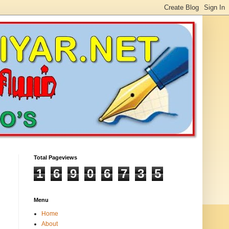
Total Pageviews
1
6
9
0
6
7
3
5
Menu
Home
About