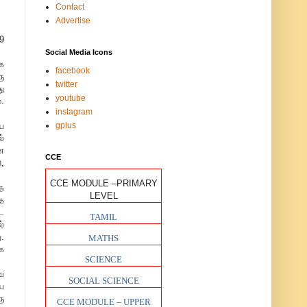
Contact
Advertise
99
Social Media Icons
க
facebook
ு
twitter
ு
youtube
.
instagram
ய
gplus
்
ன
CCE
,
CCE MODULE –PRIMARY
ே
LEVEL
ை
ட
TAMIL
்
ு.
MATHS
ாக
SCIENCE
ே
SOCIAL SCIENCE
ய
ு
CCE MODULE – UPPER