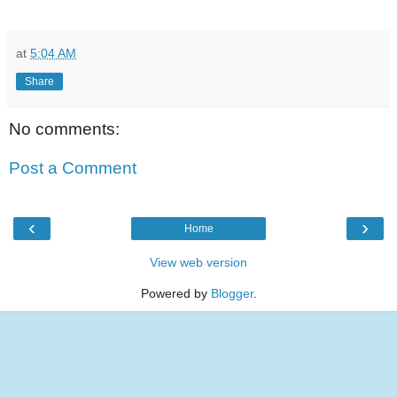
at
5:04 AM
Share
No comments:
Post a Comment
‹
›
Home
View web version
Powered by
Blogger
.