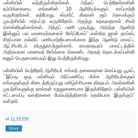
பள்ளியில் வந்திருக்கிறார்கள். அந்தப் பெற்றோர்களின்
நம்பிக்கையை எங்களின் 10 ஆசிரியர்களும் காப்பாற்றி
வருகிறார்கள். தற்போது, ஸ்மார்ட் கிளாஸ் ரூம் அமைக்கும்
முயற்சியில் ஈடுபட்டு வருகிறோம். அதற்கு உதவுவதாகச் சிலர்
சொல்லியுள்ளார்கள். அந்தப் பணி முடித்து, அடுத்த ஆண்டு
இன்னும் பல மாணவர்களைச் சேர்ப்போம்'' என்கிற ஜான் தாம்ஸ்,
சிறப்பான கல்விப் பணியாற்றியமைக்காக இந்த ஆண்டு மாவட்ட
ஆட்சியரிடம் விருதுபெற்றுள்ளார். ராமநாதபுரம் மாவட்டத்தில்
அதிகமான மாணவர் சேர்க்கை கொண்ட அரசுத் தொடக்கப்பள்ளி
எனும் பெருமையையும் இது பெற்றிருக்கிறது.
பள்ளியின் பெற்றோர் ஆசிரியர் சங்கத் தலைவரான செய்யது யூசுப்,
``இப்படி ஒரு பள்ளியும் அர்ப்பணிப்பு மிக்க ஆசிரியர்களும்
எங்களுக்குக் கிடைத்திருப்பது மகிழ்ச்சியான விஷயம். அவர்களின்
முயற்சிகளுக்கு நாங்கள் உறுதுணையாக இருக்கிறோம். பள்ளியின்
கட்டமைப்பு வசதிகளை மேம்படுத்தினால் உதவியாக இருக்கும்"
என்றார்.
at
11:59 PM
Share