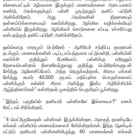
விளையாட்டில் ஆர்வமாக இருக்கும் மாணவர்களை அடையாளம்
கண்டு, அவர்களுக்குப் பள்ளி முடிந்ததும் தனிப் பயிற்சி
அளிக்கிறோம். அது அவர்களின் திறனையும்
தன்னம்பிக்கையையும் வளர்க்கிறது. ஆங்கில வழிக்கல்வியும்
பள்ளியில் இருக்கிறது. ஆங்கிலச் சொற்களை எப்படி உச்சரிப்பது
என்பதற்குத் தனிப் பயிற்சி அளிக்கிறோம்.
ஒவ்வொரு மாதமும் பெற்றோர் - ஆசிரியர் சந்திப்பு தவறாமல்
நடக்கும். மாணவர்களின் படிப்பு சம்பந்தமாக மட்டுமன்றி, பள்ளியின்
வளர்ச்சி குறித்தும் பேசுவோம். பள்ளிக்கு ஏதேனும்
தேவையென்றால் நிறைவேற்றுவது குறித்து பெற்றோர்களுடன்
சேர்ந்து ஆலோசிப்போம். அந்த நெருக்கத்தால், கிராம மக்கள்
சேர்ந்து சுமார் 40,000 ரூபாய் மதிப்புள்ள பொருள்களைப்
பள்ளிக்குக் கல்விச் சீராக அளித்து இன்ப அதிர்ச்சியில்
ஆழ்த்தினார்கள்" என்கிறவர் முகத்தில் பெருமிதம் பூக்கிறது.
``இந்தப் பகுதியில் தனியார் பள்ளிகளே இல்லையா?" எனக்
கேட்டால் சிரிக்கிறார்.
``4 மெட்ரிகுலேஷன் பள்ளிகள் இருக்கின்றன. அதைத் தாண்டியே
எங்கள் பள்ளியில் மாணவர்களைச் சேர்க்கிறார்கள். இந்த ஆண்டில்
மட்டும் தனியார் பள்ளிகளிலிருந்து 60 மாணவர்கள் எங்கள்