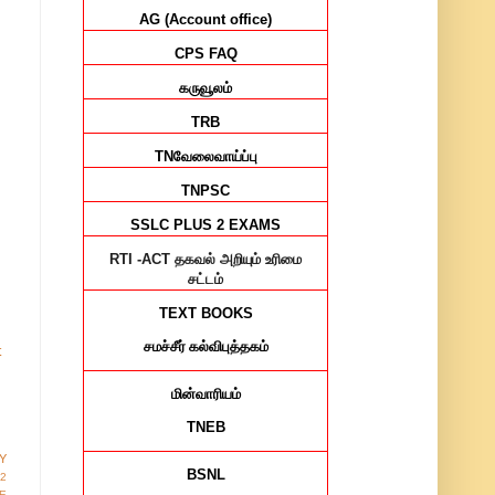
AG (Account office)
CPS FAQ
கருவூலம்
TRB
TN
வேலைவாய்ப்பு
TNPSC
SSLC PLUS 2 EXAMS
RTI -ACT
தகவல் அறியும் உரிமை
சட்டம்
TEXT BOOKS
சமச்சீர்
கல்விபுத்தகம்
t
மின்வாரியம்
TNEB
Y
BSNL
12
E