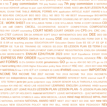
7 pay commission
7th pay commision
M II
5G
750 pay fixation copy
9 MATERI
alm
ALM LESSON PLA
nt level
ADHAAR
adhaar to pan card
ADVERTISEMENT
ADWD
AEEO
ANNUAL FORMS
NUAL EXAM TIME TABLE
APK
application
ARTICLE
AUDIT
AWARD
b
b.
R
BDG-RDG CIRCULAR
BEO
BEO CELL NO
BEO TO HM
BEST
bhavanisagar
BIO-MATR
BRTE
S GO
BOOK BACK Q/A
BRC
BRTE TRANSFER COUNSELING
BT DEPLOYMENT - 201
CE - WORK SHEET
CE
CCE SYLLABUS TERM -I
CCE SYLLABUS TERM -II
CCRT
CENSUS
cm cell
CMCELL
COMPOSITIO
E
CMBFS
CO-OPERATIVE SOCIETY
COMPETITION
COURT NEWS
CPS
COURT ORDER
CRC
TED PAY COURT
counseling
CPD
CPS.
CRC 
DEE
CTET
DA
YER
CURSIVE
DA ARREAR SOFT
DAILY MATHEMATICS
DAS
DDE
DEO
DE
DSE
DICTATION WORDS
DIKSHA
DLR
drawing
DSE COUNSELING FORM
DSR
E TA
CE
E-SR
ed teaching practise
EDUCATION APP
Education District Code
EE
EE LP
EE QP
E
URESH
EE-LESSON PLAN
EE-TERM-3
EE TLM
EE TRAINING
EE VIDEOS
EE-2024
EE
S
EMIS TC GENERATION
EMPLOYMENT
EMPLOYMENT REGISTRATION
ENGLISH GRAMME
ENNUM EZHUTHUM 2023
GLISH WORKSHEETS
EPAY SLIP
Equallance
ESSAY
EXA
EXPRESS PAY ORDER
FIN - G
FA(a)&FA(b)
F(a) ACTIVITIES
FESTIVAL ADVANCE
FORMS
GO
MAT
genuineness
G.O's
GANGA GUIDE
go ms no 404
GO NO 175
go no 2
hand writing
HSC
HS
A
HBA LOAN
Higher Education policy Note 2016-17
HSC - 2015 KEY ANS
IMPORTAN
IFHRMS
Y MATERIALS
ICT
hse
I STD
ICT CORNER
ID CARD
IGNOU
IMART
INCOME TAX
INCOME TAX 2017
INCOME TAX 2019
INCOME TAX 2024
INCOMETA
independence day
INSPIRE AWARD
IT
MENT GO
information
INTEREST RATE
internal mark
jacto-jeo
V STD TERM II
jactto
judjement copy
JUNIOR SENIOR
KALAI THIRUVILA
KALANJIYA
LEARNING ENGLISH
uvoolam
KH AND BC HEAD
LAB ASSISTANT
LEARNING HINDI
learni
LESSON PLAN
LESSON PLAN - 5
mes
LEAVE LIST
LEAVE RULES
LESSON PLAN (NE
material
 STEPS
LSIT OF HOLIDAYS
MATERNITY LEAVE
MATHEMATICS - QUIZ
MATHEMATIC
mind map
MODULE
MPHIL-PAR
 FORMULA
MATHS SYMBOLS
mbbs
MDM
MEDICAL LEAVE
S
new
NATIONAL AWARD
NEET
NE
NATIONAL ANTHEM
NEET 2017
NEET GO DSE
NEP
NE
riculum
NEW EDUCATION POLICY
NEW PAY BILL HAND BOOK
NEW PEDAGOGY