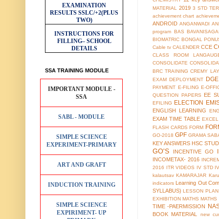
EXAMINATION
2019
MATERIAL
3 STD TER
RESULTS
SSLC/+2(PLUS
achievement chart
achieveme
TWO)
ANDROID
ANGANWADI
AN
program
BAS
BAVANISAGA
INSTRUCTIONS FOR
BIOMATRIC
BONGAL PONU
FILLING– SCHOOL
C
CCE
Cable tv
CALENDER
DETAILS
CLASS ROOM LANGAUG
CONSOLIDATE
CONSOLIDA
SSA TRAINING MODULE
BRC TRAINING
CREMY LA
DGE
EXAM
DEPLOYMENT
PAYMENT
E-FILING
E-OFFI
IMPORTANT MODULE -
EE S
QUESTION PAPERS
SSA
ELECTION
EMI
EFILING
ENGLISH LEARNING
EN
SABL - MODULE
EXAM TIME TABLE
EXCEL
FOR
FLASH CARDS
FORM
GPF
GO-2018
GRAMA SAB
SIMPLE SCIENCE
KEY ANSWERS
HSC STUD
EXPERIMENT-PRIMARY
GO'S
INCENTIVE GO
INCOMETAX- 2016
INCRE
ART AND GRAFT
2016
ITR VIDEOS
IV STD
I
kalautsav
KAMARAJAR
Kar
Learning Out Co
indicators
INDUCTION TRAINING
SYLLABUS)
LESSON PLAN
EXHIBITION
MATHS
MATHS
SIMPLE SCIENCE
NA
TIME -PAERMISSION
EXPIRIMENT- UP
BOOK MATERIAL
new cur