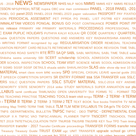
NEWS
NEWSPAPER
NMMS
NHIS
S - 2018
NILP
NIOS
NMMS KEY
NMMS RESULT
PANEL - 2018
PANEL -201
ESSON
NTSE
NPS(PFRDA)
nupea
OBC
one man commission
panel-2015
PASSPORT
PANEL GO
PANEL-2019
PANEL-2023
paper valuvation
PAY FIXATI
PERIODICAL ASSESMENT
SION
PET
PFRDA
PG PANEL LIST
PGTRB KEY ANSWER
OMMALATTAM VIDEOS
PONGAL BONUS GO
POWER POINT
PP
POST CONTINUANCE
ess release
PROCEEDINGS
PRIMARY HM
PRIMARY MATERIALS
PROFESSIONAL TA
IC EXAM
PUPLIC HOLIDAYS
QR CODE
QUARTERL
PUTHIYA KALVI KOLKAI
QUARTERLY
table
QUESTION PAPERS
QUESTIONS AND ANSWERS KEY
RADHAKRISHNA AWARD
R
REGULARISATION ORDER
G WRITING FORMAT
recognised by ugc
REMEDIAL TEACHIN
UVATION
REPORT CARD
RESULTS
RETIREMENT
RETIREMENT BOOK
REVISION TIME TAB
RTI
RTE
SA QP
SABL
QUESTIONS
ROAD SAFETY
SABL MATERIAL
SABL TIME TABLE
sala
SCERT
scholarship
Shiksha
sastra university
SBI
SCHOOL ADMISSION
SCHOOL ANNUA
DER
SCHOOL TEAM VISIT
SCHOOL INSPECTION
SCIENCE NEWS
SCOOL ADMISSION AG
SLAS
TY
SGMG
SGSP
SGSP DETAILS
shaala siddhi
SHAALAKOSH
slide show
slip test 10
SL
MATERIAL
SPD
smc
smart class room
society
SPECIAL CASUAL LEAVE
special guide 20
ssa
17
SR ENTRY FORMAT
SSA TRANSFER
sslc
SSLC
SPEECH COMPETITION
SPORTS
SSLC STUDY MATERIAL
WERS
SSLC QUESTION PAPERS
SSLC-2016 KEY ANSWE
sur pl
 SENIORITY
STATE SENIORITY 2014
strike
STUDY MATERIALS
SUPER ANNUATION
LLABUS
TD
tamil certificate
TAMILNADU OPEN UNIVERSITY
TAX FORMS
TC - FORMAT
TERM - 2
TERM - II
TERM 
TEACHING TOOLS
team visit
ING
TEACHING PRACTISE
tengu
TERM II
TERM- 2
TET
TERM- 3
TERM-2
 I
TEXT BOOK
Text books
THANTHI TV NEW
TLM
TLM NEW SYLLABUS
TN DA go's
TN GOV - A
hinking Map
THIRD TERM
TIME TABLE
TNPSC
TNPSC - DEPAETMENTAL EXA
TNPS -DEPARTMENTAL BULLETIN
TNPSC - DEO
TNSCERT
GROUP II A
TNPSC VAO
TNPSC-ANNUAL PLANNER
TNPTF
TNSCHOOL
TNSE
TET 2019
TNTET%CALCULATION
TNTP
TNURSB
TNUSRB
TNUSRB KEY
Tour
TPD
Train timin
transfer - 2017
TRANSFER FORMS
transfer ne
TRANSFER
Transfer Certificate proceedings
TRUST EXAM
upgrade school go
Treasury
Treasury Guide
ugc
UNIT TRANSFER
UPPE
vide
vacant list 2016
video lessons
efull books
V STD TERM II
VI STD LESSON PLAN