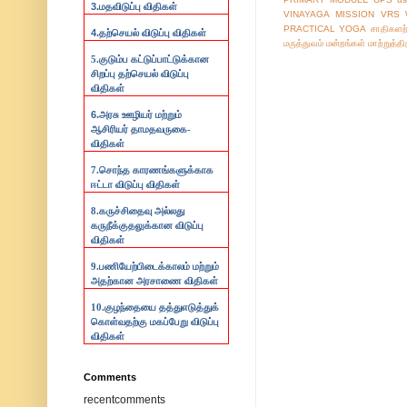
3.
மதவிடுப்பு விதிகள்
VINAYAGA MISSION
VRS
PRACTICAL
YOGA
சாதிகளற
4.
தற்செயல் விடுப்பு விதிகள்
மருத்துவம்
மன்றங்கள்
மாற்றுத்த
5.குடும்ப கட்டுப்பாட்டுக்கான
சிறப்பு தற்செயல் விடுப்பு
விதிகள்
6.
அரசு ஊழியர் மற்றும்
ஆசிரியர் தாமதவருகை-
விதிகள்
7.
சொந்த காரணங்களுக்காக
ஈட்டா விடுப்பு விதிகள்
8.
கருச்சிதைவு அல்லது
கருநீக்குதலுக்கான விடுப்பு
விதிகள்
9.
பணியேற்பிடைக்காலம் மற்றும்
அதற்கான அரசாணை விதிகள்
10.
குழந்தையை தத்துஎடுத்துக்
கொள்வதற்கு மகப்பேறு விடுப்பு
விதிகள்
Comments
recentcomments