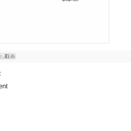
:
ent