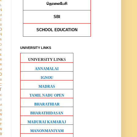
தொலைபேசி
AL
N
ed
SBI
IC
8
O
SCHOOL EDUCATION
N
&
O
UNIVERSITY LINKS
X
E
UNIVERSITY LINKS
R
R
ANNAMALAI
M
O
IGNOU
38
C
MADRAS
T
TAMIL NADU OPEN
X
IT
BHARATHIAR
M
ng
BHARATHIDASAN
W
S
MADURAI KAMARAJ
T
W
MANONMANIYAM
W