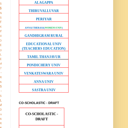
ALAGAPPA
S
6
THIRUVALLUVAR
ON
S
PERIYAR
T
X
ANNAI THERASA
(
WOMENS UNIV
)
Y
GANDHIGRAM RURAL
BI
G
EDUCATIONAL UNIV
LE
(TEACHERS EDUCATION)
ry
L
TAMIL THANJAVUR
E
M
PONDICHERY UNIV
17
 -
VENKATESWARA UNIV
R
ANNA UNIV
us
S
SASTRA UNIV
-
S
LL
CO-SCHOLASTIC - DRAFT
M
D
CO-SCHOLASTIC -
gs
DRAFT
ws
R
os