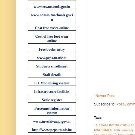
www.ecs.tnscools.gov.in
www.admin.tnschools.gov.i
n
Cost free cycles online
Cost of free foot wear
online
Free books entry
www.peps.tn.nic.in
Students enrollment
Staff details
C I Monitoring system
Infrastructure facilities
Newer Post
Scale register
Subscribe to:
Post Comm
Personnel Information
system
Tags
www.tnvelaivaaip.gov.in
+1 EXAM INSTRUCTION
10
http://www.peps.tn.nic.in/
MATERIALS
10th quarterl
12 key answe
CHEMISTRY