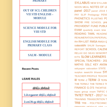
PRIMARY
SYLLABUS
NEW SYLLABU
NOTES OF L
NOON MEAL
OUT OF SCL CHILDREN
panel -2017
panel -2019
VII STD ENGLISH –
PAY SLIP
Pedagogy
PEN
MODULE
PHONETICS
P
PLUSTWO
SHOW
pr
PRE SCHOOL
PROVIDENT FUND
PUBL
SCIENCE MODULE FOR
EXAM
quarterly exam time 
VIII STD
READING TAMIL
READIN
RENUMERATION.PAPERVAL
ENGLISH MODULE FOR
RH-LIST
RMSA
RH
RMSA 
PRIMARY CLASS
salasiddhi
SALM
Samagra 
SCHOOL CALEN
REPORT
RELAX GO
SEAS
SENIORI
SALM - MODULE
SLOW LEARNERS 
KITS
SPECIAL TEACHERS - 20
MATHS
SSLC KEY ANS
sslcpaper valuvation
STATE
Recent Posts
SY
surplus
swatchh bharat
TEACHER PROFILE
TEACH
LEAVE RULES
III
TERM -3
TERM -2
TERM
THB TERM-2
THB TERM-3
T
FINANCE G.O'S
TNCMTSE
விடுப்பு விதிகள்
tnpsc group exam
TNPSC 
1.
பொதுவான விடுப்பு விதிகள்
TNTET
TNTET - 2017
TN
TRAINING
TRANSCRITION
2.
மகப்பேறு விடுப்பு விதிகள்
TRB
TRB - POLYTECHNIC
PRIMARY MODULE
UPS
us