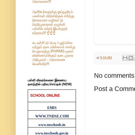
அரசாணை!!!
ஆசிரியர்களுக்கு ஓய்வூதியப்
பலன்கள் விடுவித்தல் சார்ந்து
நிலையான வழிகாட்டு
நெறிமுறைகள் வழங்கி
பள்ளிக் கல்வி இயக்குநர்
உத்தரவு!!! ☝️☝️☝️
கடவுச்சீட்டு பெற / புதுப்பிக்க
மற்றும் தடையின்மைச் சான்று
பெறுவதற்கு IFHRMS மூலம்
விண்ணப்பிக்கும் நடைமுறை
at
9:44 AM
அறிமுகம் - அரசாணை
வெளியீடு!!!
No comments
பள்ளி விவரங்களை இணைய
தளத்தில் பதிவு செய்தல் (NEW)
Post a Comm
SCHOOL ONLINE
WEBSITES
EMIS
WWW.TNDSE.COM
www.tnschools.in
www.tnschools.gov.in