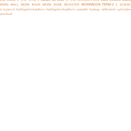
WORKBOOK-TERM-2
WORD WALL
WORK BOOK
WORK DONE REGISTER
X SCIENC
்ற சமுதாயம்
தெரிந்துகொள்ளுவோம
தெரிந்துகொள்ளுவோம்
படித்ததில் பிடித்தது
பதிவேடுகள்
பழமொழிக
ிறனாளிகள்