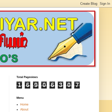
Total Pageviews
1
6
9
0
6
3
0
7
Menu
Home
About