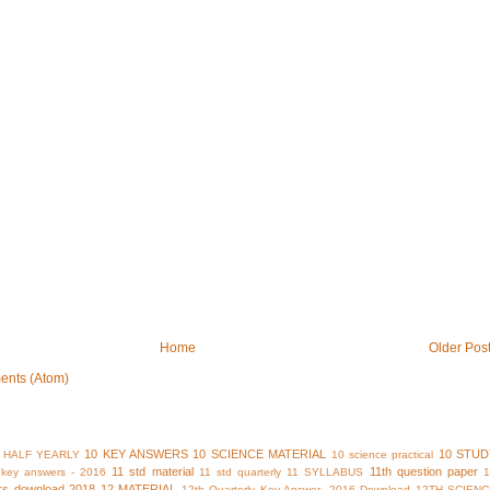
Home
Older Pos
ents (Atom)
10 KEY ANSWERS
10 SCIENCE MATERIAL
10 STUD
 HALF YEARLY
10 science practical
11 std material
11th question paper
y key answers - 2016
11 std quarterly
11 SYLLABUS
rs download 2018
12 MATERIAL
12th Quarterly Key Answer -2016 Download
12TH SCIENC