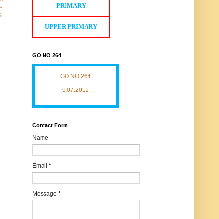
PRIMARY
E
ள்
UPPER PRIMARY
GO NO 264
GO NO 264
6.07.2012
Contact Form
Name
Email
*
Message
*