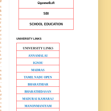
W
தொலைபேசி
S
6
SBI
ON
S
T
SCHOOL EDUCATION
X
Y
BI
UNIVERSITY LINKS
G
LE
ry
UNIVERSITY LINKS
L
E
ANNAMALAI
M
IGNOU
17
 -
MADRAS
R
us
TAMIL NADU OPEN
S
-
BHARATHIAR
S
LL
BHARATHIDASAN
M
MADURAI KAMARAJ
D
gs
MANONMANIYAM
ws
R