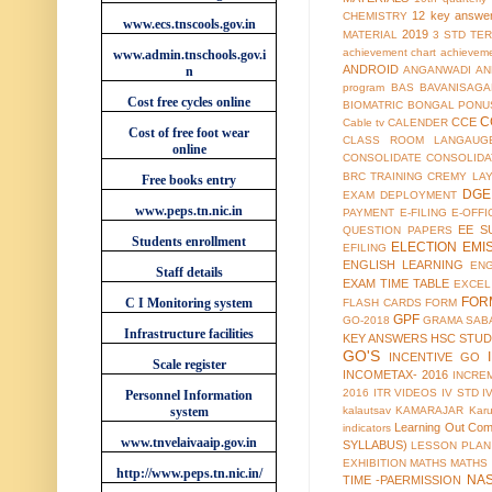
12 key answe
CHEMISTRY
www.ecs.tnscools.gov.in
2019
MATERIAL
3 STD TER
achievement chart
achieveme
www.admin.tnschools.gov.i
ANDROID
n
ANGANWADI
AN
program
BAS
BAVANISAGA
Cost free cycles online
BIOMATRIC
BONGAL PONU
C
CCE
Cable tv
CALENDER
Cost of free foot wear
CLASS ROOM LANGAUG
online
CONSOLIDATE
CONSOLIDA
BRC TRAINING
CREMY LA
Free books entry
DGE
EXAM
DEPLOYMENT
www.peps.tn.nic.in
PAYMENT
E-FILING
E-OFFI
EE S
QUESTION PAPERS
Students enrollment
ELECTION
EMI
EFILING
ENGLISH LEARNING
EN
Staff details
EXAM TIME TABLE
EXCEL
FOR
C I Monitoring system
FLASH CARDS
FORM
GPF
GO-2018
GRAMA SAB
Infrastructure facilities
KEY ANSWERS
HSC STUD
GO'S
INCENTIVE GO
Scale register
INCOMETAX- 2016
INCRE
2016
ITR VIDEOS
IV STD
I
Personnel Information
system
kalautsav
KAMARAJAR
Kar
Learning Out Co
indicators
www.tnvelaivaaip.gov.in
SYLLABUS)
LESSON PLAN
EXHIBITION
MATHS
MATHS
http://www.peps.tn.nic.in/
NA
TIME -PAERMISSION