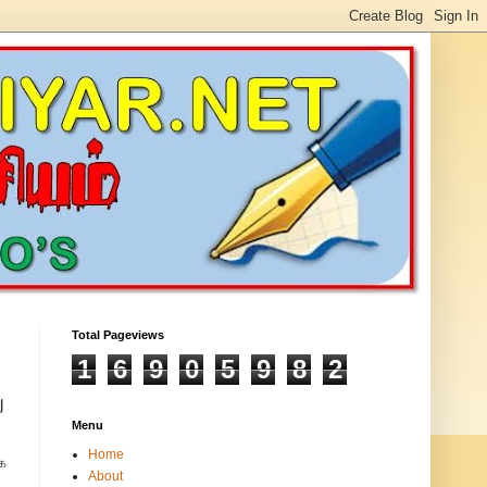
Total Pageviews
1
6
9
0
5
9
8
2
ு
Menu
Home
க
About