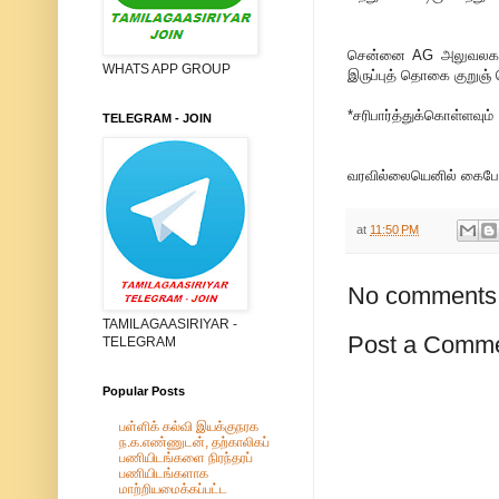
சென்னை AG அலுவலகத்தி
WHATS APP GROUP
இருப்புத் தொகை குறுஞ் 
*சரிபார்த்துக்கொள்ளவும்
TELEGRAM - JOIN
வரவில்லையெனில் கைபேச
at
11:50 PM
No comments
TAMILAGAASIRIYAR -
Post a Comm
TELEGRAM
Popular Posts
பள்ளிக் கல்வி இயக்குநரக
ந.க.எண்ணுடன், தற்காலிகப்
பணியிடங்களை நிரந்தரப்
பணியிடங்களாக
மாற்றியமைக்கப்பட்ட