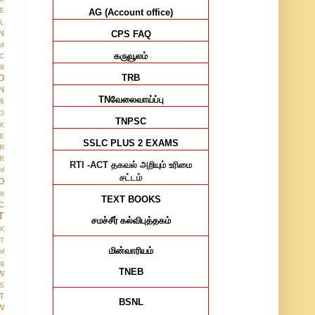
E
AG (Account office)
AL
CPS FAQ
N
ed
கருவூலம்
IC
8
TRB
O
N
TN
வேலைவாய்ப்பு
&
O
TNPSC
X
E
SSLC PLUS 2 EXAMS
R
R
RTI -ACT
தகவல் அறியும் உரிமை
M
சட்டம்
O
38
TEXT BOOKS
C
T
சமச்சீர்
கல்விபுத்தகம்
X
IT
மின்வாரியம்
M
ng
TNEB
W
S
T
BSNL
W