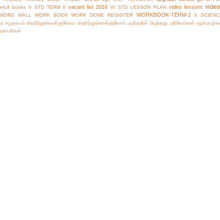
vide
vacant list 2016
video lessons
efull books
V STD TERM II
VI STD LESSON PLAN
WORKBOOK-TERM-2
WORD WALL
WORK BOOK
WORK DONE REGISTER
X SCIENC
்ற சமுதாயம்
தெரிந்துகொள்ளுவோம
தெரிந்துகொள்ளுவோம்
படித்ததில் பிடித்தது
பதிவேடுகள்
பழமொழிக
ிறனாளிகள்