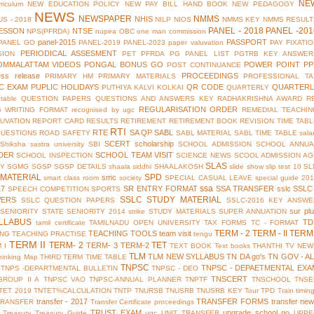
NE
riculum
NEW EDUCATION POLICY
NEW PAY BILL HAND BOOK
NEW PEDAGOGY
NEWS
NEWSPAPER
NMMS
NHIS
S - 2018
NILP
NIOS
NMMS KEY
NMMS RESULT
PANEL - 2018
PANEL -201
ESSON
NTSE
NPS(PFRDA)
nupea
OBC
one man commission
panel-2015
PASSPORT
PANEL GO
PANEL-2019
PANEL-2023
paper valuvation
PAY FIXATI
PERIODICAL ASSESMENT
SION
PET
PFRDA
PG PANEL LIST
PGTRB KEY ANSWER
OMMALATTAM VIDEOS
PONGAL BONUS GO
POWER POINT
PP
POST CONTINUANCE
ess release
PROCEEDINGS
PRIMARY HM
PRIMARY MATERIALS
PROFESSIONAL TA
IC EXAM
PUPLIC HOLIDAYS
QR CODE
QUARTERL
PUTHIYA KALVI KOLKAI
QUARTERLY
table
QUESTION PAPERS
QUESTIONS AND ANSWERS KEY
RADHAKRISHNA AWARD
R
REGULARISATION ORDER
G WRITING FORMAT
recognised by ugc
REMEDIAL TEACHIN
UVATION
REPORT CARD
RESULTS
RETIREMENT
RETIREMENT BOOK
REVISION TIME TAB
RTI
RTE
SA QP
SABL
QUESTIONS
ROAD SAFETY
SABL MATERIAL
SABL TIME TABLE
sala
SCERT
scholarship
Shiksha
sastra university
SBI
SCHOOL ADMISSION
SCHOOL ANNUA
DER
SCHOOL TEAM VISIT
SCHOOL INSPECTION
SCIENCE NEWS
SCOOL ADMISSION AG
SLAS
TY
SGMG
SGSP
SGSP DETAILS
shaala siddhi
SHAALAKOSH
slide show
slip test 10
SL
MATERIAL
SPD
smc
smart class room
society
SPECIAL CASUAL LEAVE
special guide 20
ssa
17
SR ENTRY FORMAT
SSA TRANSFER
sslc
SSLC
SPEECH COMPETITION
SPORTS
SSLC STUDY MATERIAL
WERS
SSLC QUESTION PAPERS
SSLC-2016 KEY ANSWE
sur pl
 SENIORITY
STATE SENIORITY 2014
strike
STUDY MATERIALS
SUPER ANNUATION
LLABUS
TD
tamil certificate
TAMILNADU OPEN UNIVERSITY
TAX FORMS
TC - FORMAT
TERM - 2
TERM - II
TERM 
TEACHING TOOLS
team visit
ING
TEACHING PRACTISE
tengu
TERM II
TERM- 2
TET
TERM- 3
TERM-2
 I
TEXT BOOK
Text books
THANTHI TV NEW
TLM
TLM NEW SYLLABUS
TN DA go's
TN GOV - A
hinking Map
THIRD TERM
TIME TABLE
TNPSC
TNPSC - DEPAETMENTAL EXA
TNPS -DEPARTMENTAL BULLETIN
TNPSC - DEO
TNSCERT
GROUP II A
TNPSC VAO
TNPSC-ANNUAL PLANNER
TNPTF
TNSCHOOL
TNSE
TET 2019
TNTET%CALCULATION
TNTP
TNURSB
TNUSRB
TNUSRB KEY
Tour
TPD
Train timin
transfer - 2017
TRANSFER FORMS
transfer ne
TRANSFER
Transfer Certificate proceedings
TRUST EXAM
upgrade school go
Treasury
Treasury Guide
ugc
UNIT TRANSFER
UPPE