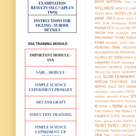
BOOK MATERIAL
new cur
EXAMINATION
RESULTS
SSLC/+2(PLUS
SYLLABUS
NEW SYLLABU
TWO)
NOTES OF L
NOON MEAL
panel -2017
panel -2019
INSTRUCTIONS FOR
PAY SLIP
Pedagogy
PEN
FILLING– SCHOOL
PHONETICS
P
PLUSTWO
DETAILS
SHOW
pr
PRE SCHOOL
PROVIDENT FUND
PUBL
EXAM
quarterly exam time 
SSA TRAINING MODULE
READING TAMIL
READIN
RENUMERATION.PAPERVAL
IMPORTANT MODULE -
RH-LIST
RMSA
RH
RMSA 
SSA
salasiddhi
SALM
Samagra 
SCHOOL CALEN
REPORT
SABL - MODULE
RELAX GO
SEAS
SENIORI
SLOW LEARNERS 
KITS
SPECIAL TEACHERS - 20
SIMPLE SCIENCE
MATHS
SSLC KEY ANS
EXPERIMENT-PRIMARY
sslcpaper valuvation
STATE
SY
surplus
swatchh bharat
TEACHER PROFILE
TEACH
ART AND GRAFT
III
TERM -3
TERM -2
TERM
THB TERM-2
THB TERM-3
T
INDUCTION TRAINING
FINANCE G.O'S
TNCMTSE
tnpsc group exam
TNPSC 
TNTET
TNTET - 2017
TN
SIMPLE SCIENCE
TRAINING
TRANSCRITION
EXPIRIMENT- UP
TRB
TRB - POLYTECHNIC