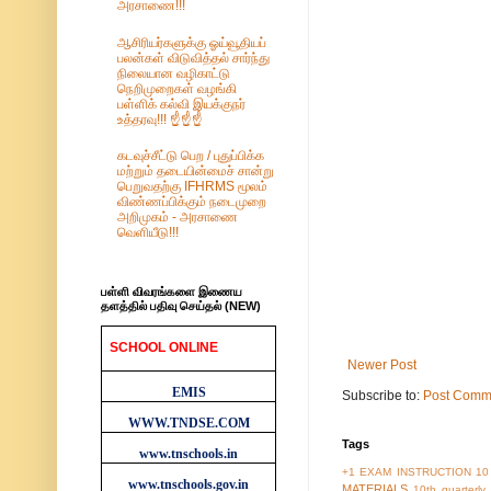
அரசாணை!!!
ஆசிரியர்களுக்கு ஓய்வூதியப்
பலன்கள் விடுவித்தல் சார்ந்து
நிலையான வழிகாட்டு
நெறிமுறைகள் வழங்கி
பள்ளிக் கல்வி இயக்குநர்
உத்தரவு!!! ☝️☝️☝️
கடவுச்சீட்டு பெற / புதுப்பிக்க
மற்றும் தடையின்மைச் சான்று
பெறுவதற்கு IFHRMS மூலம்
விண்ணப்பிக்கும் நடைமுறை
அறிமுகம் - அரசாணை
வெளியீடு!!!
பள்ளி விவரங்களை இணைய
தளத்தில் பதிவு செய்தல் (NEW)
SCHOOL ONLINE
WEBSITES
Newer Post
EMIS
Subscribe to:
Post Comm
WWW.TNDSE.COM
Tags
www.tnschools.in
+1 EXAM INSTRUCTION
10
www.tnschools.gov.in
MATERIALS
10th quarterl