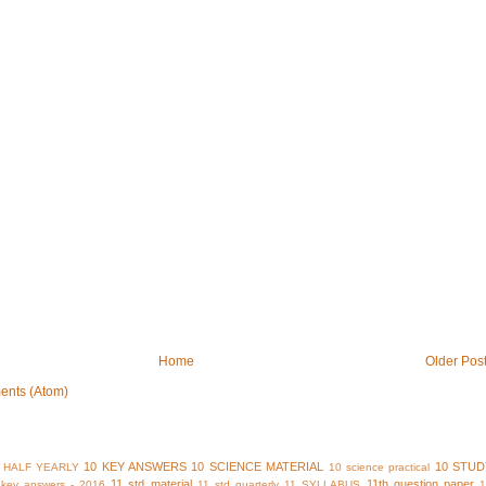
Home
Older Pos
ents (Atom)
10 KEY ANSWERS
10 SCIENCE MATERIAL
10 STUD
 HALF YEARLY
10 science practical
11 std material
11th question paper
y key answers - 2016
11 std quarterly
11 SYLLABUS