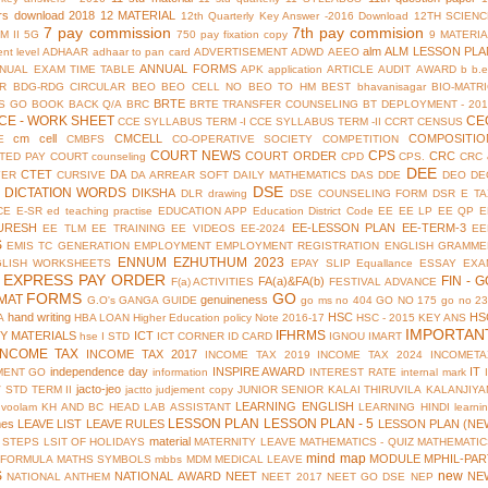
rs download 2018
12 MATERIAL
12th Quarterly Key Answer -2016 Download
12TH SCIENC
7 pay commission
7th pay commision
M II
5G
750 pay fixation copy
9 MATERI
alm
ALM LESSON PLA
nt level
ADHAAR
adhaar to pan card
ADVERTISEMENT
ADWD
AEEO
ANNUAL FORMS
NUAL EXAM TIME TABLE
APK
application
ARTICLE
AUDIT
AWARD
b
b.
R
BDG-RDG CIRCULAR
BEO
BEO CELL NO
BEO TO HM
BEST
bhavanisagar
BIO-MATR
BRTE
S GO
BOOK BACK Q/A
BRC
BRTE TRANSFER COUNSELING
BT DEPLOYMENT - 201
CE - WORK SHEET
CE
CCE SYLLABUS TERM -I
CCE SYLLABUS TERM -II
CCRT
CENSUS
cm cell
CMCELL
COMPOSITIO
E
CMBFS
CO-OPERATIVE SOCIETY
COMPETITION
COURT NEWS
CPS
COURT ORDER
CRC
TED PAY COURT
counseling
CPD
CPS.
CRC 
DEE
CTET
DA
YER
CURSIVE
DA ARREAR SOFT
DAILY MATHEMATICS
DAS
DDE
DEO
DE
DSE
DICTATION WORDS
DIKSHA
DLR
drawing
DSE COUNSELING FORM
DSR
E TA
CE
E-SR
ed teaching practise
EDUCATION APP
Education District Code
EE
EE LP
EE QP
E
URESH
EE-LESSON PLAN
EE-TERM-3
EE TLM
EE TRAINING
EE VIDEOS
EE-2024
EE
S
EMIS TC GENERATION
EMPLOYMENT
EMPLOYMENT REGISTRATION
ENGLISH GRAMME
ENNUM EZHUTHUM 2023
GLISH WORKSHEETS
EPAY SLIP
Equallance
ESSAY
EXA
EXPRESS PAY ORDER
FIN - G
FA(a)&FA(b)
F(a) ACTIVITIES
FESTIVAL ADVANCE
FORMS
GO
MAT
genuineness
G.O's
GANGA GUIDE
go ms no 404
GO NO 175
go no 2
hand writing
HSC
HS
A
HBA LOAN
Higher Education policy Note 2016-17
HSC - 2015 KEY ANS
IMPORTAN
IFHRMS
Y MATERIALS
ICT
hse
I STD
ICT CORNER
ID CARD
IGNOU
IMART
INCOME TAX
INCOME TAX 2017
INCOME TAX 2019
INCOME TAX 2024
INCOMETA
independence day
INSPIRE AWARD
IT
MENT GO
information
INTEREST RATE
internal mark
jacto-jeo
V STD TERM II
jactto
judjement copy
JUNIOR SENIOR
KALAI THIRUVILA
KALANJIYA
LEARNING ENGLISH
uvoolam
KH AND BC HEAD
LAB ASSISTANT
LEARNING HINDI
learni
LESSON PLAN
LESSON PLAN - 5
mes
LEAVE LIST
LEAVE RULES
LESSON PLAN (NE
material
 STEPS
LSIT OF HOLIDAYS
MATERNITY LEAVE
MATHEMATICS - QUIZ
MATHEMATIC
mind map
MODULE
MPHIL-PAR
 FORMULA
MATHS SYMBOLS
mbbs
MDM
MEDICAL LEAVE
S
new
NATIONAL AWARD
NEET
NE
NATIONAL ANTHEM
NEET 2017
NEET GO DSE
NEP