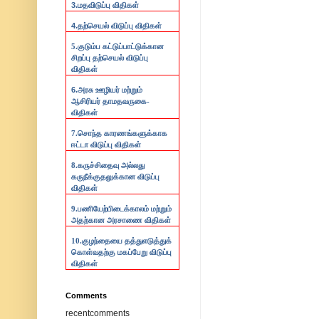
3.
மதவிடுப்பு விதிகள்
4.
தற்செயல் விடுப்பு விதிகள்
5.குடும்ப கட்டுப்பாட்டுக்கான
சிறப்பு தற்செயல் விடுப்பு
விதிகள்
6.
அரசு ஊழியர் மற்றும்
ஆசிரியர் தாமதவருகை-
விதிகள்
7.
சொந்த காரணங்களுக்காக
ஈட்டா விடுப்பு விதிகள்
8.
கருச்சிதைவு அல்லது
கருநீக்குதலுக்கான விடுப்பு
விதிகள்
9.
பணியேற்பிடைக்காலம் மற்றும்
அதற்கான அரசாணை விதிகள்
10.
குழந்தையை தத்துஎடுத்துக்
கொள்வதற்கு மகப்பேறு விடுப்பு
விதிகள்
Comments
recentcomments