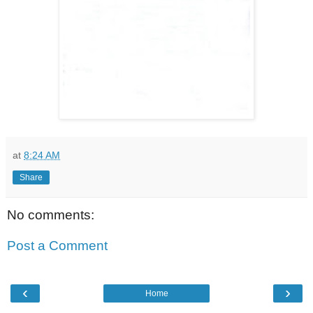
at
8:24 AM
Share
No comments:
Post a Comment
‹
›
Home