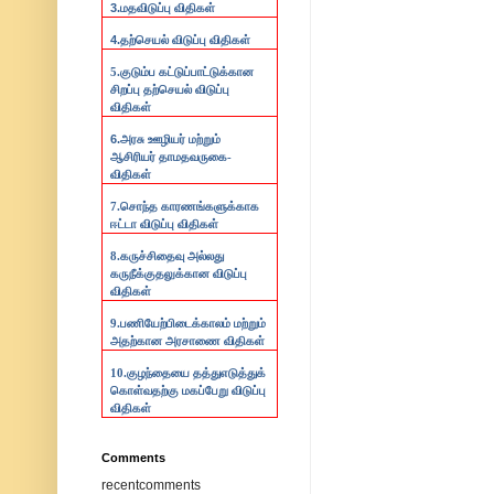
3.
மதவிடுப்பு விதிகள்
4.
தற்செயல் விடுப்பு விதிகள்
5.குடும்ப கட்டுப்பாட்டுக்கான
சிறப்பு தற்செயல் விடுப்பு
விதிகள்
6.
அரசு ஊழியர் மற்றும்
ஆசிரியர் தாமதவருகை-
விதிகள்
7.
சொந்த காரணங்களுக்காக
ஈட்டா விடுப்பு விதிகள்
8.
கருச்சிதைவு அல்லது
கருநீக்குதலுக்கான விடுப்பு
விதிகள்
9.
பணியேற்பிடைக்காலம் மற்றும்
அதற்கான அரசாணை விதிகள்
10.
குழந்தையை தத்துஎடுத்துக்
கொள்வதற்கு மகப்பேறு விடுப்பு
விதிகள்
Comments
recentcomments