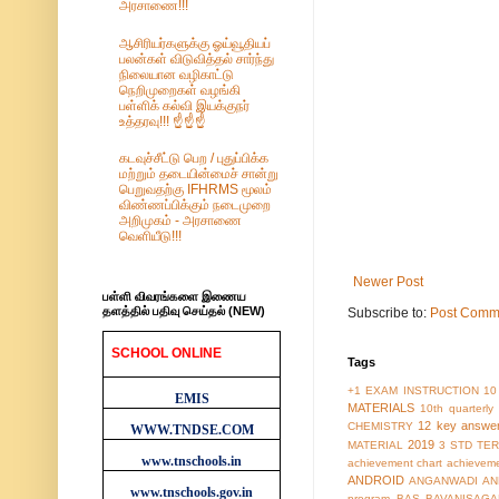
அரசாணை!!!
ஆசிரியர்களுக்கு ஓய்வூதியப்
பலன்கள் விடுவித்தல் சார்ந்து
நிலையான வழிகாட்டு
நெறிமுறைகள் வழங்கி
பள்ளிக் கல்வி இயக்குநர்
உத்தரவு!!! ☝️☝️☝️
கடவுச்சீட்டு பெற / புதுப்பிக்க
மற்றும் தடையின்மைச் சான்று
பெறுவதற்கு IFHRMS மூலம்
விண்ணப்பிக்கும் நடைமுறை
அறிமுகம் - அரசாணை
வெளியீடு!!!
Newer Post
பள்ளி விவரங்களை இணைய
தளத்தில் பதிவு செய்தல் (NEW)
Subscribe to:
Post Comm
SCHOOL ONLINE
Tags
WEBSITES
+1 EXAM INSTRUCTION
10
EMIS
MATERIALS
10th quarterl
12 key answe
CHEMISTRY
WWW.TNDSE.COM
2019
MATERIAL
3 STD TER
www.tnschools.in
achievement chart
achieveme
ANDROID
ANGANWADI
AN
www.tnschools.gov.in
program
BAS
BAVANISAGA