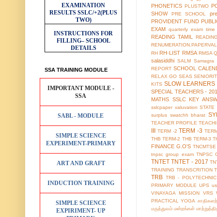
EXAMINATION
PHONETICS
P
PLUSTWO
RESULTS
SSLC/+2(PLUS
SHOW
pr
PRE SCHOOL
TWO)
PROVIDENT FUND
PUBL
EXAM
quarterly exam time 
INSTRUCTIONS FOR
READING TAMIL
READIN
FILLING– SCHOOL
RENUMERATION.PAPERVAL
DETAILS
RH-LIST
RMSA
RH
RMSA 
salasiddhi
SALM
Samagra 
SCHOOL CALEN
REPORT
SSA TRAINING MODULE
RELAX GO
SEAS
SENIORI
SLOW LEARNERS 
KITS
IMPORTANT MODULE -
SPECIAL TEACHERS - 20
SSA
MATHS
SSLC KEY ANS
sslcpaper valuvation
STATE
SY
SABL - MODULE
surplus
swatchh bharat
TEACHER PROFILE
TEACH
III
TERM -3
TERM -2
TERM
SIMPLE SCIENCE
THB TERM-2
THB TERM-3
T
EXPERIMENT-PRIMARY
FINANCE G.O'S
TNCMTSE
tnpsc group exam
TNPSC 
TNTET
TNTET - 2017
TN
ART AND GRAFT
TRAINING
TRANSCRITION
TRB
TRB - POLYTECHNIC
INDUCTION TRAINING
PRIMARY MODULE
UPS
us
VINAYAGA MISSION
VRS
PRACTICAL
YOGA
சாதிகளற
SIMPLE SCIENCE
மருத்துவம்
மன்றங்கள்
மாற்றுத்த
EXPIRIMENT- UP