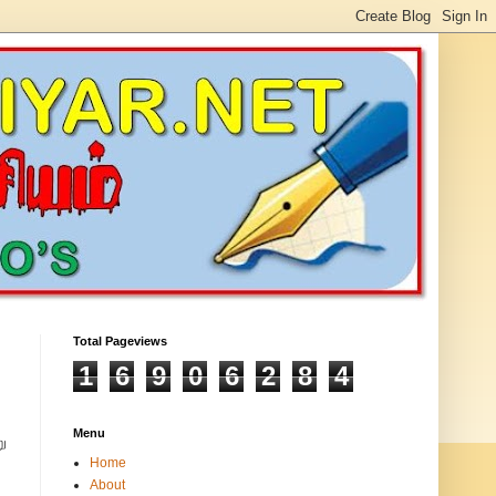
Total Pageviews
1
6
9
0
6
2
8
4
Menu
ு
Home
About