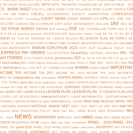
BRTE
S GO
BOOK BACK Q/A
BRC
BRTE TRANSFER COUNSELING
BT DEPLOYMENT - 201
CE - WORK SHEET
CE
CCE SYLLABUS TERM -I
CCE SYLLABUS TERM -II
CCRT
CENSUS
cm cell
CMCELL
COMPOSITIO
E
CMBFS
CO-OPERATIVE SOCIETY
COMPETITION
COURT NEWS
CPS
COURT ORDER
CRC
TED PAY COURT
counseling
CPD
CPS.
CRC 
DEE
CTET
DA
YER
CURSIVE
DA ARREAR SOFT
DAILY MATHEMATICS
DAS
DDE
DEO
DE
DSE
DICTATION WORDS
DIKSHA
DLR
drawing
DSE COUNSELING FORM
DSR
E TA
CE
E-SR
ed teaching practise
EDUCATION APP
Education District Code
EE
EE LP
EE QP
E
URESH
EE-LESSON PLAN
EE-TERM-3
EE TLM
EE TRAINING
EE VIDEOS
EE-2024
EE
S
EMIS TC GENERATION
EMPLOYMENT
EMPLOYMENT REGISTRATION
ENGLISH GRAMME
ENNUM EZHUTHUM 2023
GLISH WORKSHEETS
EPAY SLIP
Equallance
ESSAY
EXA
EXPRESS PAY ORDER
FIN - G
FA(a)&FA(b)
F(a) ACTIVITIES
FESTIVAL ADVANCE
FORMS
GO
MAT
genuineness
G.O's
GANGA GUIDE
go ms no 404
GO NO 175
go no 2
hand writing
HSC
HS
A
HBA LOAN
Higher Education policy Note 2016-17
HSC - 2015 KEY ANS
IMPORTAN
IFHRMS
Y MATERIALS
ICT
hse
I STD
ICT CORNER
ID CARD
IGNOU
IMART
INCOME TAX
INCOME TAX 2017
INCOME TAX 2019
INCOME TAX 2024
INCOMETA
independence day
INSPIRE AWARD
IT
MENT GO
information
INTEREST RATE
internal mark
jacto-jeo
V STD TERM II
jactto
judjement copy
JUNIOR SENIOR
KALAI THIRUVILA
KALANJIYA
LEARNING ENGLISH
uvoolam
KH AND BC HEAD
LAB ASSISTANT
LEARNING HINDI
learni
LESSON PLAN
LESSON PLAN - 5
mes
LEAVE LIST
LEAVE RULES
LESSON PLAN (NE
material
 STEPS
LSIT OF HOLIDAYS
MATERNITY LEAVE
MATHEMATICS - QUIZ
MATHEMATIC
mind map
MODULE
MPHIL-PAR
 FORMULA
MATHS SYMBOLS
mbbs
MDM
MEDICAL LEAVE
S
new
NATIONAL AWARD
NEET
NE
NATIONAL ANTHEM
NEET 2017
NEET GO DSE
NEP
NE
riculum
NEW EDUCATION POLICY
NEW PAY BILL HAND BOOK
NEW PEDAGOGY
NEWS
NEWSPAPER
NMMS
NHIS
S - 2018
NILP
NIOS
NMMS KEY
NMMS RESULT
PANEL - 2018
PANEL -201
ESSON
NTSE
NPS(PFRDA)
nupea
OBC
one man commission
panel-2015
PASSPORT
PANEL GO
PANEL-2019
PANEL-2023
paper valuvation
PAY FIXATI
PERIODICAL ASSESMENT
SION
PET
PFRDA
PG PANEL LIST
PGTRB KEY ANSWER