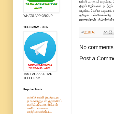
பள்ளி மாணவர்களுக்கு, அ
திறன் தேர்வுகள் நடத்த
வழங்க, தேசிய வருவாய் வழ
தமிழக பள்ளிக்கல்வித் 
WHATS APP GROUP
மாணவர்கள் பங்கேற்கின்ற
TELEGRAM - JOIN
at
3:00 PM
No comments
Post a Comm
TAMILAGAASIRIYAR -
TELEGRAM
Popular Posts
பள்ளிக் கல்வி இயக்குநரக
ந.க.எண்ணுடன், தற்காலிகப்
பணியிடங்களை நிரந்தரப்
பணியிடங்களாக
மாற்றியமைக்கப்பட்ட