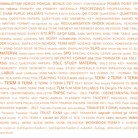
OMMALATTAM VIDEOS
PONGAL BONUS GO
POWER POINT
PP
POST CONTINUANCE
ess release
PROCEEDINGS
PRIMARY HM
PRIMARY MATERIALS
PROFESSIONAL TA
IC EXAM
PUPLIC HOLIDAYS
QR CODE
QUARTERL
PUTHIYA KALVI KOLKAI
QUARTERLY
table
QUESTION PAPERS
QUESTIONS AND ANSWERS KEY
RADHAKRISHNA AWARD
R
REGULARISATION ORDER
G WRITING FORMAT
recognised by ugc
REMEDIAL TEACHIN
UVATION
REPORT CARD
RESULTS
RETIREMENT
RETIREMENT BOOK
REVISION TIME TAB
RTI
RTE
SA QP
SABL
QUESTIONS
ROAD SAFETY
SABL MATERIAL
SABL TIME TABLE
sala
SCERT
scholarship
Shiksha
sastra university
SBI
SCHOOL ADMISSION
SCHOOL ANNUA
DER
SCHOOL TEAM VISIT
SCHOOL INSPECTION
SCIENCE NEWS
SCOOL ADMISSION AG
SLAS
TY
SGMG
SGSP
SGSP DETAILS
shaala siddhi
SHAALAKOSH
slide show
slip test 10
SL
MATERIAL
SPD
smc
smart class room
society
SPECIAL CASUAL LEAVE
special guide 20
ssa
17
SR ENTRY FORMAT
SSA TRANSFER
sslc
SSLC
SPEECH COMPETITION
SPORTS
SSLC STUDY MATERIAL
WERS
SSLC QUESTION PAPERS
SSLC-2016 KEY ANSWE
sur pl
 SENIORITY
STATE SENIORITY 2014
strike
STUDY MATERIALS
SUPER ANNUATION
LLABUS
TD
tamil certificate
TAMILNADU OPEN UNIVERSITY
TAX FORMS
TC - FORMAT
TERM - 2
TERM - II
TERM 
TEACHING TOOLS
team visit
ING
TEACHING PRACTISE
tengu
TERM II
TERM- 2
TET
TERM- 3
TERM-2
 I
TEXT BOOK
Text books
THANTHI TV NEW
TLM
TLM NEW SYLLABUS
TN DA go's
TN GOV - A
hinking Map
THIRD TERM
TIME TABLE
TNPSC
TNPSC - DEPAETMENTAL EXA
TNPS -DEPARTMENTAL BULLETIN
TNPSC - DEO
TNSCERT
GROUP II A
TNPSC VAO
TNPSC-ANNUAL PLANNER
TNPTF
TNSCHOOL
TNSE
TET 2019
TNTET%CALCULATION
TNTP
TNURSB
TNUSRB
TNUSRB KEY
Tour
TPD
Train timin
transfer - 2017
TRANSFER FORMS
transfer ne
TRANSFER
Transfer Certificate proceedings
TRUST EXAM
upgrade school go
Treasury
Treasury Guide
ugc
UNIT TRANSFER
UPPE
vide
vacant list 2016
video lessons
efull books
V STD TERM II
VI STD LESSON PLAN
WORKBOOK-TERM-2
WORD WALL
WORK BOOK
WORK DONE REGISTER
X SCIENC
்ற சமுதாயம்
தெரிந்துகொள்ளுவோம
தெரிந்துகொள்ளுவோம்
படித்ததில் பிடித்தது
பதிவேடுகள்
பழமொழிக
ிறனாளிகள்