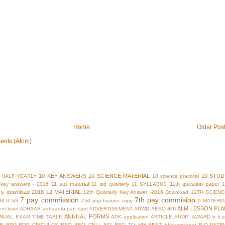
Home
Older Pos
ents (Atom)
10 KEY ANSWERS
10 SCIENCE MATERIAL
10 STUD
 HALF YEARLY
10 science practical
11 std material
11th question paper
y key answers - 2016
11 std quarterly
11 SYLLABUS
rs download 2018
12 MATERIAL
12th Quarterly Key Answer -2016 Download
12TH SCIENC
7 pay commission
7th pay commision
M II
5G
750 pay fixation copy
9 MATERI
alm
ALM LESSON PLA
nt level
ADHAAR
adhaar to pan card
ADVERTISEMENT
ADWD
AEEO
ANNUAL FORMS
NUAL EXAM TIME TABLE
APK
application
ARTICLE
AUDIT
AWARD
b
b.
R
BDG-RDG CIRCULAR
BEO
BEO CELL NO
BEO TO HM
BEST
bhavanisagar
BIO-MATR