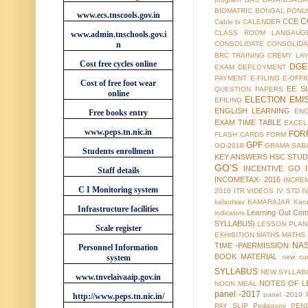
BIOMATRIC
BONGAL PONU
www.ecs.tnscools.gov.in
C
CCE
Cable tv
CALENDER
CLASS ROOM LANGAUG
www.admin.tnschools.gov.i
n
CONSOLIDATE
CONSOLIDA
BRC TRAINING
CREMY LA
Cost free cycles online
DGE
EXAM
DEPLOYMENT
PAYMENT
E-FILING
E-OFFI
Cost of free foot wear
EE S
QUESTION PAPERS
online
ELECTION
EMI
EFILING
ENGLISH LEARNING
EN
Free books entry
EXAM TIME TABLE
EXCEL
www.peps.tn.nic.in
FOR
FLASH CARDS
FORM
GPF
GO-2018
GRAMA SAB
Students enrollment
KEY ANSWERS
HSC STUD
GO'S
INCENTIVE GO
Staff details
INCOMETAX- 2016
INCRE
C I Monitoring system
2016
ITR VIDEOS
IV STD
I
kalautsav
KAMARAJAR
Kar
Infrastructure facilities
Learning Out Co
indicators
SYLLABUS)
LESSON PLAN
Scale register
EXHIBITION
MATHS
MATHS
NA
TIME -PAERMISSION
Personnel Information
BOOK MATERIAL
system
new cur
SYLLABUS
NEW SYLLABU
www.tnvelaivaaip.gov.in
NOTES OF L
NOON MEAL
panel -2017
panel -2019
http://www.peps.tn.nic.in/
PAY SLIP
Pedagogy
PEN