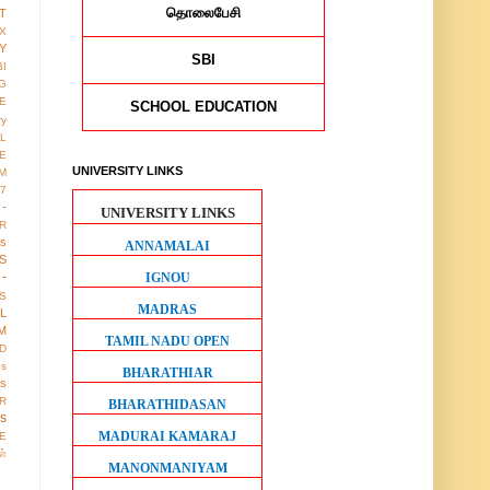
தொலைபேசி
T
X
Y
SBI
BI
G
LE
SCHOOL EDUCATION
ry
L
E
UNIVERSITY LINKS
M
17
 -
UNIVERSITY LINKS
R
us
ANNAMALAI
S
-
IGNOU
S
MADRAS
LL
M
TAMIL NADU OPEN
D
gs
BHARATHIAR
ws
R
BHARATHIDASAN
os
MADURAI KAMARAJ
E
ள்
MANONMANIYAM