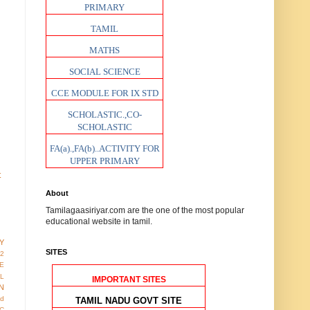
PRIMARY
TAMIL
MATHS
SOCIAL SCIENCE
CCE MODULE FOR IX STD
SCHOLASTIC.,CO-
SCHOLASTIC
FA(a).,FA(b)..ACTIVITY FOR
UPPER PRIMARY
t
About
Tamilagaasiriyar.com are the one of the most popular
educational website in tamil.
Y
SITES
12
E
AL
IMPORTANT SITES
N
ed
TAMIL NADU GOVT SITE
IC