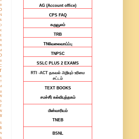
AG (Account office)
8
O
CPS FAQ
N
&
கருவூலம்
O
X
TRB
E
R
TN
வேலைவாய்ப்பு
R
M
TNPSC
O
38
SSLC PLUS 2 EXAMS
C
T
RTI -ACT
தகவல் அறியும் உரிமை
X
சட்டம்
IT
M
TEXT BOOKS
ng
W
சமச்சீர்
கல்விபுத்தகம்
S
T
மின்வாரியம்
W
W
TNEB
S
6
BSNL
ON
S