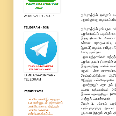
தமிழகத்தில் ஒன்றாம் வக
WHATS APP GROUP
பருவத்துக்கு வழங்கப்பட
TELEGRAM - JOIN
தமிழகத்தில் முப்பருவ 
வழங்கப்பட்டு வருகின்ற
இந்த நிலையில் அரையாண்
உள்ளன. அதையொட்டி, ம
(ஜன.2) வழங்க தமிழ்நாட
கோடி மூன்றாம்
பருவ புத்தகங்கள் அந்த
வழங்க தயார் நிலையில் 
இது குறித்து பள்ளிக் கல
அரசுப் பள்ளி மாணவர்க
செய்யப்பட்டுள்ளன. ஆசி
TAMILAGAASIRIYAR -
TELEGRAM
அந்தந்த பள்ளிகளுக்கே 
பருவத்திலும் தொடரும்.
லட்சம் புத்தகங்கள் அச
Popular Posts
இணையதளத்திலும் (www.
பெற்றுக் கொள்ளலாம்.
பள்ளிக் கல்வி இயக்குநரக
ந.க.எண்ணுடன், தற்காலிகப்
பிளஸ் 2, பத்தாம் வகுப
பணியிடங்களை நிரந்தரப்
வகுப்புகளுக்கு புதிய பா
பணியிடங்களாக
முடிவடைந்ததும் வரும் 
மாற்றியமைக்கப்பட்ட