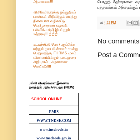
பொதுத் தேர்வுகளை கருத
அரசாணை!!!
புத்தகங்கள் அச்சடிக்கு
ஆசிரியர்களுக்கு ஓய்வூதியப்
பலன்கள் விடுவித்தல் சார்ந்து
நிலையான வழிகாட்டு
at
4:22 PM
நெறிமுறைகள் வழங்கி
பள்ளிக் கல்வி இயக்குநர்
உத்தரவு!!! ☝️☝️☝️
No comments
கடவுச்சீட்டு பெற / புதுப்பிக்க
மற்றும் தடையின்மைச் சான்று
பெறுவதற்கு IFHRMS மூலம்
Post a Comm
விண்ணப்பிக்கும் நடைமுறை
அறிமுகம் - அரசாணை
வெளியீடு!!!
பள்ளி விவரங்களை இணைய
தளத்தில் பதிவு செய்தல் (NEW)
SCHOOL ONLINE
WEBSITES
EMIS
WWW.TNDSE.COM
www.tnschools.in
www.tnschools.gov.in