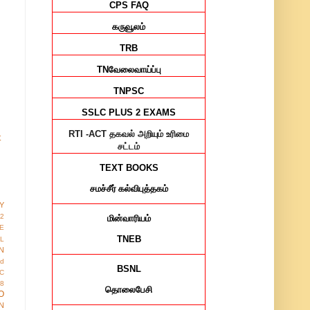
CPS FAQ
கருவூலம்
TRB
TN
வேலைவாய்ப்பு
TNPSC
SSLC PLUS 2 EXAMS
RTI -ACT
தகவல் அறியும் உரிமை
t
சட்டம்
TEXT BOOKS
சமச்சீர்
கல்விபுத்தகம்
Y
12
மின்வாரியம்
E
TNEB
AL
N
ed
BSNL
IC
8
தொலைபேசி
O
N