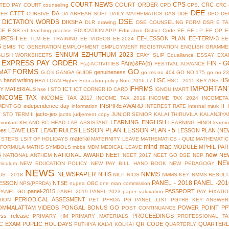
COURT NEWS
CPS
COURT ORDER
CRC
TED PAY COURT
counseling
CPD
CPS.
CRC 
DEE
CTET
DA
YER
CURSIVE
DA ARREAR SOFT
DAILY MATHEMATICS
DAS
DDE
DEO
DE
DSE
DICTATION WORDS
DIKSHA
DLR
drawing
DSE COUNSELING FORM
DSR
E TA
CE
E-SR
ed teaching practise
EDUCATION APP
Education District Code
EE
EE LP
EE QP
E
URESH
EE-LESSON PLAN
EE-TERM-3
EE TLM
EE TRAINING
EE VIDEOS
EE-2024
EE
S
EMIS TC GENERATION
EMPLOYMENT
EMPLOYMENT REGISTRATION
ENGLISH GRAMME
ENNUM EZHUTHUM 2023
GLISH WORKSHEETS
EPAY SLIP
Equallance
ESSAY
EXA
EXPRESS PAY ORDER
FIN - G
FA(a)&FA(b)
F(a) ACTIVITIES
FESTIVAL ADVANCE
FORMS
GO
MAT
genuineness
G.O's
GANGA GUIDE
go ms no 404
GO NO 175
go no 2
hand writing
HSC
HS
A
HBA LOAN
Higher Education policy Note 2016-17
HSC - 2015 KEY ANS
IMPORTAN
IFHRMS
Y MATERIALS
ICT
hse
I STD
ICT CORNER
ID CARD
IGNOU
IMART
INCOME TAX
INCOME TAX 2017
INCOME TAX 2019
INCOME TAX 2024
INCOMETA
independence day
INSPIRE AWARD
IT
MENT GO
information
INTEREST RATE
internal mark
jacto-jeo
V STD TERM II
jactto
judjement copy
JUNIOR SENIOR
KALAI THIRUVILA
KALANJIYA
LEARNING ENGLISH
uvoolam
KH AND BC HEAD
LAB ASSISTANT
LEARNING HINDI
learni
LESSON PLAN
LESSON PLAN - 5
mes
LEAVE LIST
LEAVE RULES
LESSON PLAN (NE
material
 STEPS
LSIT OF HOLIDAYS
MATERNITY LEAVE
MATHEMATICS - QUIZ
MATHEMATIC
mind map
MODULE
MPHIL-PAR
 FORMULA
MATHS SYMBOLS
mbbs
MDM
MEDICAL LEAVE
S
new
NATIONAL AWARD
NEET
NE
NATIONAL ANTHEM
NEET 2017
NEET GO DSE
NEP
NE
riculum
NEW EDUCATION POLICY
NEW PAY BILL HAND BOOK
NEW PEDAGOGY
NEWS
NEWSPAPER
NMMS
NHIS
S - 2018
NILP
NIOS
NMMS KEY
NMMS RESULT
PANEL - 2018
PANEL -201
ESSON
NTSE
NPS(PFRDA)
nupea
OBC
one man commission
panel-2015
PASSPORT
PANEL GO
PANEL-2019
PANEL-2023
paper valuvation
PAY FIXATI
PERIODICAL ASSESMENT
SION
PET
PFRDA
PG PANEL LIST
PGTRB KEY ANSWER
OMMALATTAM VIDEOS
PONGAL BONUS GO
POWER POINT
PP
POST CONTINUANCE
ess release
PROCEEDINGS
PRIMARY HM
PRIMARY MATERIALS
PROFESSIONAL TA
IC EXAM
PUPLIC HOLIDAYS
QR CODE
QUARTERL
PUTHIYA KALVI KOLKAI
QUARTERLY