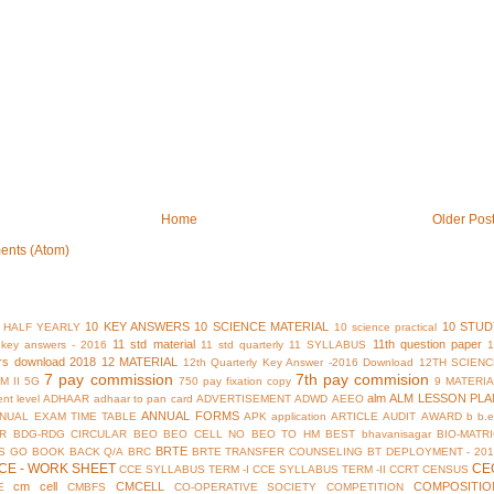
Home
Older Pos
ents (Atom)
10 KEY ANSWERS
10 SCIENCE MATERIAL
10 STUD
 HALF YEARLY
10 science practical
11 std material
11th question paper
y key answers - 2016
11 std quarterly
11 SYLLABUS
rs download 2018
12 MATERIAL
12th Quarterly Key Answer -2016 Download
12TH SCIENC
7 pay commission
7th pay commision
M II
5G
750 pay fixation copy
9 MATERI
alm
ALM LESSON PLA
nt level
ADHAAR
adhaar to pan card
ADVERTISEMENT
ADWD
AEEO
ANNUAL FORMS
NUAL EXAM TIME TABLE
APK
application
ARTICLE
AUDIT
AWARD
b
b.
R
BDG-RDG CIRCULAR
BEO
BEO CELL NO
BEO TO HM
BEST
bhavanisagar
BIO-MATR
BRTE
S GO
BOOK BACK Q/A
BRC
BRTE TRANSFER COUNSELING
BT DEPLOYMENT - 201
CE - WORK SHEET
CE
CCE SYLLABUS TERM -I
CCE SYLLABUS TERM -II
CCRT
CENSUS
cm cell
CMCELL
COMPOSITIO
E
CMBFS
CO-OPERATIVE SOCIETY
COMPETITION