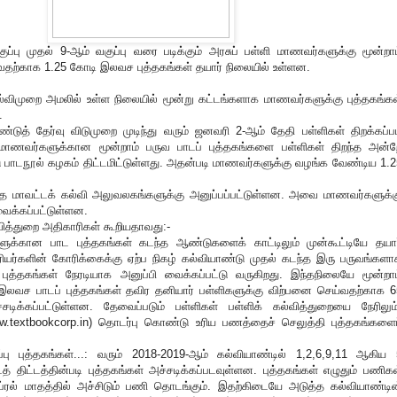
ுப்பு முதல் 9-ஆம் வகுப்பு வரை படிக்கும் அரசுப் பள்ளி மாணவர்களுக்கு மூன்றாம
ுவதற்காக 1.25 கோடி இலவச புத்தகங்கள் தயார் நிலையில் உள்ளன.
கல்விமுறை அமலில் உள்ள நிலையில் மூன்று கட்டங்களாக மாணவர்களுக்கு புத்தகங்கள
ன.
டுத் தேர்வு விடுமுறை முடிந்து வரும் ஜனவரி 2-ஆம் தேதி பள்ளிகள் திறக்கப்ப
ாணவர்களுக்கான மூன்றாம் பருவ பாடப் புத்தகங்களை பள்ளிகள் திறந்த அன்ற
ு பாடநூல் கழகம் திட்டமிட்டுள்ளது. அதன்படி மாணவர்களுக்கு வழங்க வேண்டிய 1.2
ந்த மாவட்டக் கல்வி அலுவலகங்களுக்கு அனுப்பப்பட்டுள்ளன. அவை மாணவர்களுக்க
வைக்கப்பட்டுள்ளன.
்வித்துறை அதிகாரிகள் கூறியதாவது:-
ளுக்கான பாட புத்தகங்கள் கடந்த ஆண்டுகளைக் காட்டிலும் முன்கூட்டியே தயார
ரியர்களின் கோரிக்கைக்கு ஏற்ப நிகழ் கல்வியாண்டு முதல் கடந்த இரு பருவங்களா
புத்தகங்கள் நேரடியாக அனுப்பி வைக்கப்பட்டு வருகிறது. இந்தநிலையே மூன்றாம
 இலவச பாடப் புத்தகங்கள் தவிர தனியார் பள்ளிகளுக்கு விற்பனை செய்வதற்காக 6
்சடிக்கப்பட்டுள்ளன. தேவைப்படும் பள்ளிகள் பள்ளிக் கல்வித்துறையை நேரிலும்
textbookcorp.in) தொடர்பு கொண்டு உரிய பணத்தைச் செலுத்தி புத்தகங்களைப
்பு புத்தகங்கள்...: வரும் 2018-2019-ஆம் கல்வியாண்டில் 1,2,6,9,11 ஆகிய 
டத் திட்டத்தின்படி புத்தகங்கள் அச்சடிக்கப்படவுள்ளன. புத்தகங்கள் எழுதும் பணிக
ஏப்ரல் மாதத்தில் அச்சிடும் பணி தொடங்கும். இதற்கிடையே அடுத்த கல்வியாண்டின