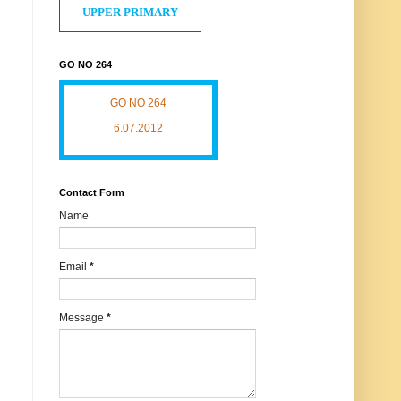
UPPER PRIMARY
GO NO 264
GO NO 264
6.07.2012
Contact Form
Name
Email
*
Message
*