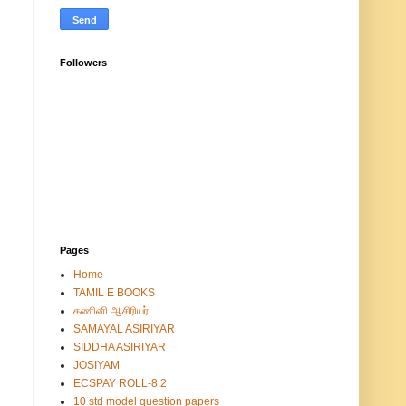
Followers
Pages
Home
TAMIL E BOOKS
கணினி ஆசிரியர்
SAMAYAL ASIRIYAR
SIDDHA ASIRIYAR
JOSIYAM
ECSPAY ROLL-8.2
10 std model question papers