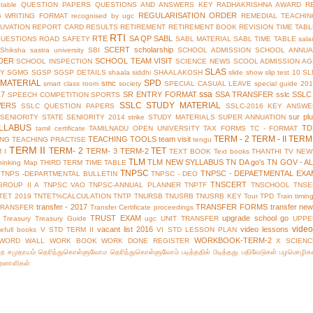
table
QUESTION PAPERS
QUESTIONS AND ANSWERS KEY
RADHAKRISHNA AWARD
R
REGULARISATION ORDER
G WRITING FORMAT
recognised by ugc
REMEDIAL TEACHIN
UVATION
REPORT CARD
RESULTS
RETIREMENT
RETIREMENT BOOK
REVISION TIME TAB
RTI
RTE
SA QP
SABL
QUESTIONS
ROAD SAFETY
SABL MATERIAL
SABL TIME TABLE
sala
SCERT
scholarship
Shiksha
sastra university
SBI
SCHOOL ADMISSION
SCHOOL ANNUA
DER
SCHOOL TEAM VISIT
SCHOOL INSPECTION
SCIENCE NEWS
SCOOL ADMISSION AG
SLAS
TY
SGMG
SGSP
SGSP DETAILS
shaala siddhi
SHAALAKOSH
slide show
slip test 10
SL
MATERIAL
SPD
smc
smart class room
society
SPECIAL CASUAL LEAVE
special guide 20
ssa
17
SR ENTRY FORMAT
SSA TRANSFER
sslc
SSLC
SPEECH COMPETITION
SPORTS
SSLC STUDY MATERIAL
WERS
SSLC QUESTION PAPERS
SSLC-2016 KEY ANSWE
sur pl
 SENIORITY
STATE SENIORITY 2014
strike
STUDY MATERIALS
SUPER ANNUATION
LLABUS
TD
tamil certificate
TAMILNADU OPEN UNIVERSITY
TAX FORMS
TC - FORMAT
TERM - 2
TERM - II
TERM 
TEACHING TOOLS
team visit
ING
TEACHING PRACTISE
tengu
TERM II
TERM- 2
TET
TERM- 3
TERM-2
 I
TEXT BOOK
Text books
THANTHI TV NEW
TLM
TLM NEW SYLLABUS
TN DA go's
TN GOV - A
hinking Map
THIRD TERM
TIME TABLE
TNPSC
TNPSC - DEPAETMENTAL EXA
TNPS -DEPARTMENTAL BULLETIN
TNPSC - DEO
TNSCERT
GROUP II A
TNPSC VAO
TNPSC-ANNUAL PLANNER
TNPTF
TNSCHOOL
TNSE
TET 2019
TNTET%CALCULATION
TNTP
TNURSB
TNUSRB
TNUSRB KEY
Tour
TPD
Train timin
transfer - 2017
TRANSFER FORMS
transfer ne
TRANSFER
Transfer Certificate proceedings
TRUST EXAM
upgrade school go
Treasury
Treasury Guide
ugc
UNIT TRANSFER
UPPE
vide
vacant list 2016
video lessons
efull books
V STD TERM II
VI STD LESSON PLAN
WORKBOOK-TERM-2
WORD WALL
WORK BOOK
WORK DONE REGISTER
X SCIENC
்ற சமுதாயம்
தெரிந்துகொள்ளுவோம
தெரிந்துகொள்ளுவோம்
படித்ததில் பிடித்தது
பதிவேடுகள்
பழமொழிக
ிறனாளிகள்