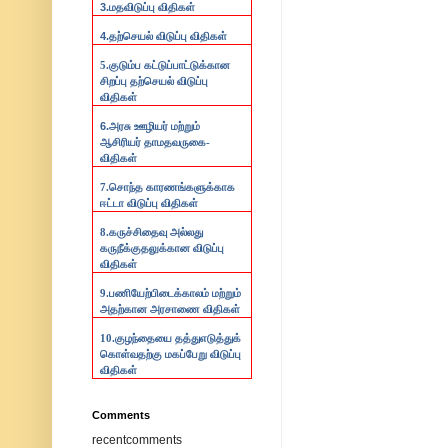
3.
மதவிடுப்பு விதிகள்
4.
தற்செயல் விடுப்பு விதிகள்
5.குடும்ப கட்டுப்பாட்டுக்கான
சிறப்பு தற்செயல் விடுப்பு
விதிகள்
6.
அரசு ஊழியர் மற்றும்
ஆசிரியர் தாமதவருகை-
விதிகள்
7.
சொந்த காரணங்களுக்காக
ஈட்டா விடுப்பு விதிகள்
8.
கருச்சிதைவு அல்லது
கருநீக்குதலுக்கான விடுப்பு
விதிகள்
9.
பணியேற்பிடைக்காலம் மற்றும்
அதற்கான அரசாணை விதிகள்
10.
குழந்தையை தத்துஎடுத்துக்
கொள்வதற்கு மகப்பேறு விடுப்பு
விதிகள்
Comments
recentcomments