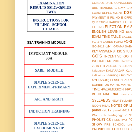
EXAMINATION
CONSOLIDATE
CONSOLIDA
RESULTS
SSLC/+2(PLUS
BRC TRAINING
CREMY LA
TWO)
DGE
EXAM
DEPLOYMENT
PAYMENT
E-FILING
E-OFFI
INSTRUCTIONS FOR
EE S
QUESTION PAPERS
FILLING– SCHOOL
ELECTION
EMI
EFILING
DETAILS
ENGLISH LEARNING
EN
EXAM TIME TABLE
EXCEL
FOR
FLASH CARDS
FORM
SSA TRAINING MODULE
GPF
GO-2018
GRAMA SAB
KEY ANSWERS
HSC STUD
IMPORTANT MODULE -
GO'S
INCENTIVE GO
SSA
INCOMETAX- 2016
INCRE
2016
ITR VIDEOS
IV STD
I
SABL - MODULE
kalautsav
KAMARAJAR
Kar
Learning Out Co
indicators
SYLLABUS)
LESSON PLAN
SIMPLE SCIENCE
EXHIBITION
MATHS
MATHS
EXPERIMENT-PRIMARY
NA
TIME -PAERMISSION
BOOK MATERIAL
new cur
ART AND GRAFT
SYLLABUS
NEW SYLLABU
NOTES OF L
NOON MEAL
panel -2017
panel -2019
INDUCTION TRAINING
PAY SLIP
Pedagogy
PEN
PHONETICS
P
PLUSTWO
SIMPLE SCIENCE
SHOW
pr
PRE SCHOOL
EXPIRIMENT- UP
PROVIDENT FUND
PUBL