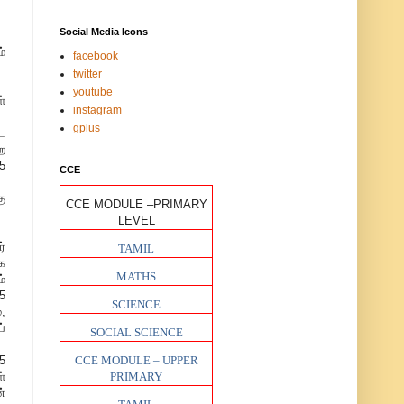
Social Media Icons
்
facebook
twitter
youtube
்
instagram
gplus
ட
ே
5
CCE
ு
CCE MODULE –PRIMARY
LEVEL
்
TAMIL
க
MATHS
்
5
SCIENCE
,
்
SOCIAL SCIENCE
5
CCE MODULE – UPPER
ள்
PRIMARY
்