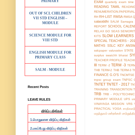
PRIMARY
EXAM
quarterly exam time 
READING TAMIL
READIN
RENUMERATION.PAPERVAL
OUT OF SCL CHILDREN
RH-LIST
RMSA
RH
RMSA 
VII STD ENGLISH –
salasiddhi
SALM
Samagra 
MODULE
SCHOOL CALEN
REPORT
RELAX GO
SEAS
SENIORI
SCIENCE MODULE FOR
SLOW LEARNERS 
KITS
VIII STD
SPECIAL TEACHERS - 20
MATHS
SSLC KEY ANS
sslcpaper valuvation
STATE
ENGLISH MODULE FOR
SY
surplus
swatchh bharat
PRIMARY CLASS
TEACHER PROFILE
TEACH
III
TERM -3
TERM -2
TERM
SALM - MODULE
THB TERM-2
THB TERM-3
T
FINANCE G.O'S
TNCMTSE
tnpsc group exam
TNPSC 
TNTET
TNTET - 2017
TN
Recent Posts
TRAINING
TRANSCRITION
TRB
TRB - POLYTECHNIC
PRIMARY MODULE
UPS
us
LEAVE RULES
VINAYAGA MISSION
VRS
PRACTICAL
YOGA
சாதிகளற
விடுப்பு விதிகள்
மருத்துவம்
மன்றங்கள்
மாற்றுத்த
1.
பொதுவான விடுப்பு விதிகள்
2.
மகப்பேறு விடுப்பு விதிகள்