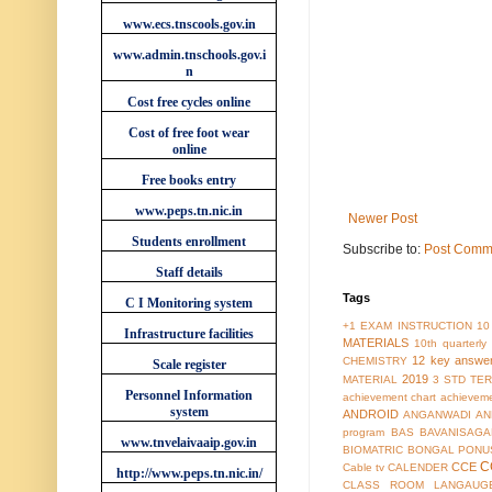
www.ecs.tnscools.gov.in
www.admin.tnschools.gov.i
n
Cost free cycles online
Cost of free foot wear
online
Free books entry
www.peps.tn.nic.in
Newer Post
Students enrollment
Subscribe to:
Post Comm
Staff details
Tags
C I Monitoring system
+1 EXAM INSTRUCTION
10
Infrastructure facilities
MATERIALS
10th quarterl
12 key answe
CHEMISTRY
Scale register
2019
MATERIAL
3 STD TER
Personnel Information
achievement chart
achieveme
system
ANDROID
ANGANWADI
AN
program
BAS
BAVANISAGA
www.tnvelaivaaip.gov.in
BIOMATRIC
BONGAL PONU
C
CCE
Cable tv
CALENDER
http://www.peps.tn.nic.in/
CLASS ROOM LANGAUG