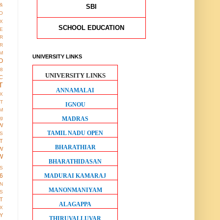
&
SBI
O
X
SCHOOL EDUCATION
E
R
R
M
UNIVERSITY LINKS
O
38
UNIVERSITY LINKS
C
T
ANNAMALAI
X
IT
IGNOU
M
ng
MADRAS
W
TAMIL NADU OPEN
S
T
BHARATHIAR
W
W
BHARATHIDASAN
S
MADURAI KAMARAJ
6
ON
MANONMANIYAM
S
T
ALAGAPPA
X
Y
THIRUVALLUVAR