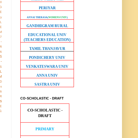
BI
G
PERIYAR
LE
ry
ANNAI THERASA
(
WOMENS UNIV
)
L
GANDHIGRAM RURAL
E
M
EDUCATIONAL UNIV
17
(TEACHERS EDUCATION)
 -
R
TAMIL THANJAVUR
us
S
PONDICHERY UNIV
-
VENKATESWARA UNIV
S
LL
ANNA UNIV
M
D
SASTRA UNIV
gs
ws
R
CO-SCHOLASTIC - DRAFT
os
E
CO-SCHOLASTIC -
ள்
DRAFT
PRIMARY